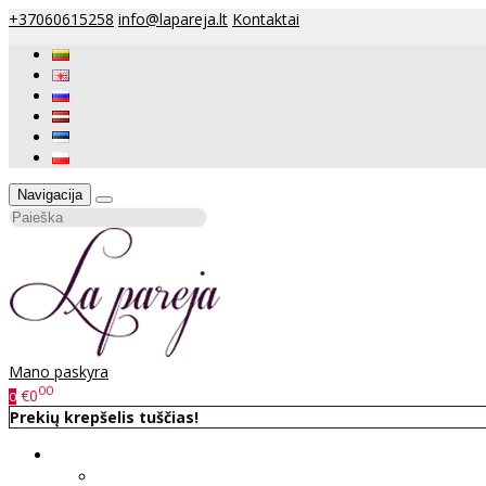
+37060615258
info@lapareja.lt
Kontaktai
Navigacija
Mano paskyra
00
€0
0
Prekių krepšelis tuščias!