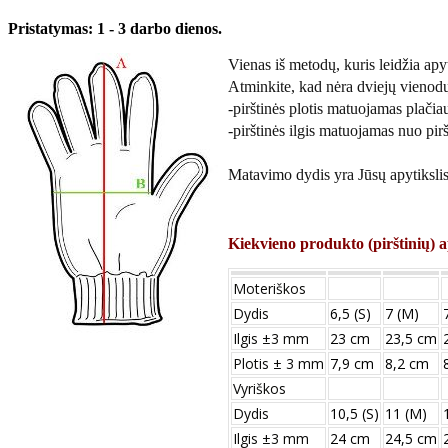
Pristatymas: 1 - 3 darbo dienos.
Vienas iš metodų, kuris leidžia apyti
Atminkite, kad nėra dviejų vienod
-pirštinės plotis matuojamas plačiau
-pirštinės ilgis matuojamas nuo pirš
Matavimo dydis yra Jūsų apytikslis 
Kiekvieno produkto (pirštinių) a
Moteriškos
Dydis
6,5 (S)
7 (M)
Ilgis ±3 mm
23 cm
23,5 cm
Plotis ± 3 mm
7,9 cm
8,2 cm
Vyriškos
Dydis
10,5 (S)
11 (M)
Ilgis ±3 mm
24 сm
24,5 сm