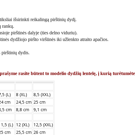
ksliai išsirinkti reikalingą pirštinių dydį.
ų rankų.
sioje pirštinės dalyje (ties delno viduriu).
tinės dydžiojo piršto viršūnės iki užlenkto atraito apačios.
pirštinių dydis.
prašyme rasite būtent to modelio dydžių lentelę, į kurią turėtumėte
7,5 (L)
8 (XL)
8,5 (XXL)
24 cm
24,5 cm
25 cm
8,5 cm
8,8 cm
9,1 cm
11,5 (L)
12 (XL)
12,5 (XXL)
25 сm
25,5 сm
26 сm