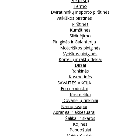
Be pirštų
Termo
Dviratininkų ir sporto pirštinės
Vaikiškos pirštinės
Pirštinės
Kumštinės
Slidinėjimo
Piniginės ir Galanterija
Moteriškos piniginės
Vyriškos piniginės
Kortelių ir raktų dėklai
Diržai
Rankinės
Kosmetinės
SAVAITĖS AKCIJA
Eco produktai
Kosmetika
Dovanėlių rinkiniai
Namų kvapai
Apranga ir aksesuarai
Šalikai ir skaros
Kojinės
Papuošalai
Veido Kaukės