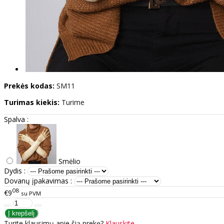
Prekės kodas:
SM11
Turimas kiekis:
Turime
Spalva :
Smėlio
Dydis :
Dovanų įpakavimas :
08
€9
su PVM
Turite klausimų apie šią prekę?
Klauskite