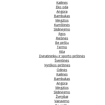
Kailinės
Eko oda
Angora
Bambukas
Megztos
Kumštinės
Slidinėjimo
Ilgos
Riešinės
Be pirštų
Termo
Kita
Dviratininkių ir sporto pirštinės
Šventinės
Vyriškos pirštinės
Odinės
Kailinės
Bambukas
Angora
Megztos
Slidinėjimo
Žvejybai
Vairavimo