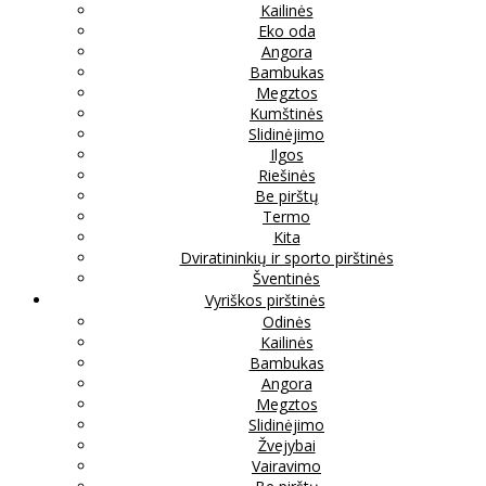
Kailinės
Eko oda
Angora
Bambukas
Megztos
Kumštinės
Slidinėjimo
Ilgos
Riešinės
Be pirštų
Termo
Kita
Dviratininkių ir sporto pirštinės
Šventinės
Vyriškos pirštinės
Odinės
Kailinės
Bambukas
Angora
Megztos
Slidinėjimo
Žvejybai
Vairavimo