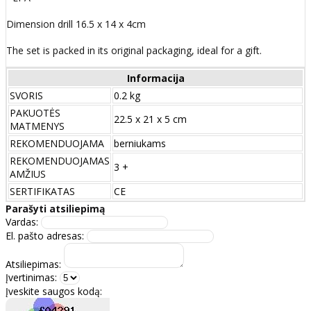
Dimension drill 16.5 x 14 x 4cm
The set is packed in its original packaging, ideal for a gift.
Informacija
SVORIS
0.2 kg
PAKUOTĖS
22.5 x 21 x 5 cm
MATMENYS
REKOMENDUOJAMA
berniukams
REKOMENDUOJAMAS
3 +
AMŽIUS
SERTIFIKATAS
CE
Parašyti atsiliepimą
Vardas:
El. pašto adresas:
Atsiliepimas:
Įvertinimas:
Įveskite saugos kodą: