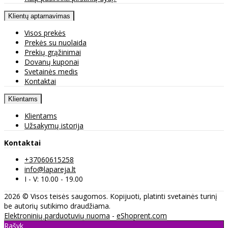
Klientų aptarnavimas
Visos prekės
Prekės su nuolaida
Prekių grąžinimai
Dovanų kuponai
Svetainės medis
Kontaktai
Klientams
Klientams
Užsakymų istorija
Kontaktai
+37060615258
info@lapareja.lt
I - V: 10.00 - 19.00
2026 © Visos teisės saugomos. Kopijuoti, platinti svetainės turinį
be autorių sutikimo draudžiama.
Elektroninių parduotuvių nuoma
-
eShoprent.com
Rašyk