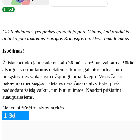
Rašyti
CE ženklinimas yra prekės gamintojo pareiškimas, kad produktas
atitinka jam taikomus Europos Komisijos direktyvų reikalavimus.
Įspėjimas!
Žaislas netinka jaunesniems kaip 36 mėn. amžiaus vaikams. Būkite
atsargūs su smulkiomis detalėmis, kurios gali atsiskirti ar būti
nukąstos, nes vaikas gali užspringti arba įkvėpti! Visos žaislо
pakavimo medžiagos ir detalės nėra žaislo dalys, todėl prieš
paduodant žaislą vaikui, turi būti nuimtos. Naudoti prižiūrint
suaugusiesiems.
Neseniai žiūrėtos
Visos prekės