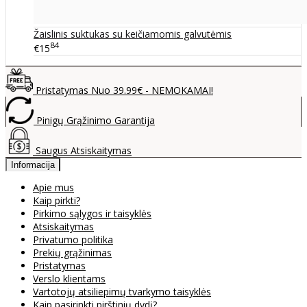
Žaislinis suktukas su keičiamomis galvutėmis
84
€15
Pristatymas Nuo 39.99€ - NEMOKAMAI!
Pinigų Grąžinimo Garantija
Saugus Atsiskaitymas
Informacija
Apie mus
Kaip pirkti?
Pirkimo sąlygos ir taisyklės
Atsiskaitymas
Privatumo politika
Prekių grąžinimas
Pristatymas
Verslo klientams
Vartotojų atsiliepimų tvarkymo taisyklės
Kaip pasirinkti pirštinių dydį?