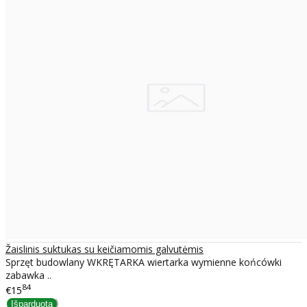
Žaislinis suktukas su keičiamomis galvutėmis
Sprzęt budowlany WKRĘTARKA wiertarka wymienne końcówki
zabawka ..
84
€15