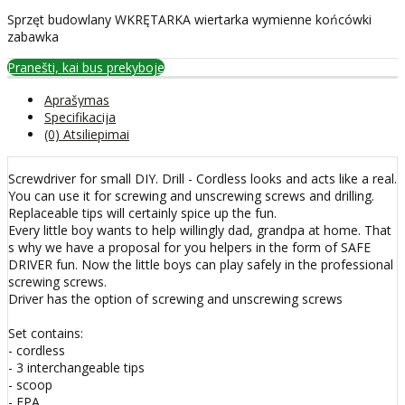
Sprzęt budowlany WKRĘTARKA wiertarka wymienne końcówki
zabawka
Pranešti, kai bus prekyboje
Aprašymas
Specifikacija
(0) Atsiliepimai
Screwdriver for small DIY. Drill - Cordless looks and acts like a real.
You can use it for screwing and unscrewing screws and drilling.
Replaceable tips will certainly spice up the fun.
Every little boy wants to help willingly dad, grandpa at home. That
s why we have a proposal for you helpers in the form of SAFE
DRIVER fun. Now the little boys can play safely in the professional
screwing screws.
Driver has the option of screwing and unscrewing screws
Set contains:
- cordless
- 3 interchangeable tips
- scoop
- EPA