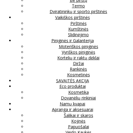
Be pirštų
Termo
Dviratininkų ir sporto pirštinės
Vaikiškos pirštinės
Pirštinės
Kumštinės
Slidinėjimo
Piniginės ir Galanterija
Moteriškos piniginės
Vyriškos piniginės
Kortelių ir raktų dėklai
Diržai
Rankinės
Kosmetinės
SAVAITĖS AKCIJA
Eco produktai
Kosmetika
Dovanėlių rinkiniai
Namų kvapai
Apranga ir aksesuarai
Šalikai ir skaros
Kojinės
Papuošalai
Veido Kaukės