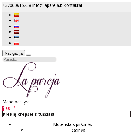
+37060615258
info@lapareja.lt
Kontaktai
Navigacija
Mano paskyra
00
€0
0
Prekių krepšelis tuščias!
Moteriškos pirštinės
Odinės