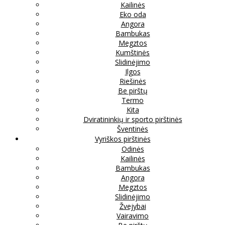
Kailinės
Eko oda
Angora
Bambukas
Megztos
Kumštinės
Slidinėjimo
Ilgos
Riešinės
Be pirštų
Termo
Kita
Dviratininkių ir sporto pirštinės
Šventinės
Vyriškos pirštinės
Odinės
Kailinės
Bambukas
Angora
Megztos
Slidinėjimo
Žvejybai
Vairavimo