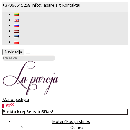
+37060615258
info@lapareja.lt
Kontaktai
Navigacija
Mano paskyra
00
€0
0
Prekių krepšelis tuščias!
Moteriškos pirštinės
Odinės