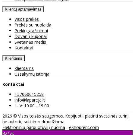
Klientų aptarnavimas
Visos prekės
Prekės su nuolaida
Prekių grąžinimai
Dovanų kuponai
Svetainės medis
Kontaktai
Klientams
Klientams
Užsakymų istorija
Kontaktai
+37060615258
info@lapareja.lt
I - V: 10.00 - 19.00
2026 © Visos teisės saugomos. Kopijuoti, platinti svetainės turinį
be autorių sutikimo draudžiama.
Elektroninių parduotuvių nuoma
-
eShoprent.com
Rašyk