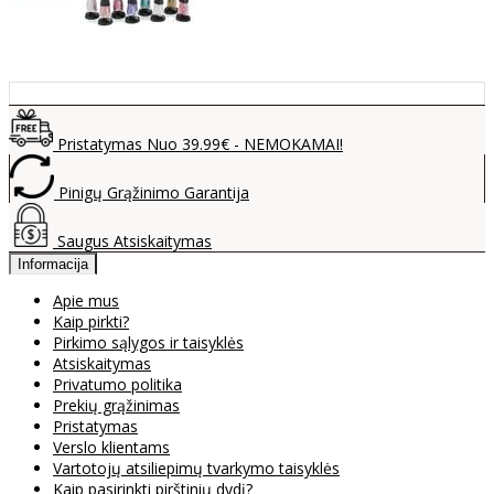
Pristatymas Nuo 39.99€ - NEMOKAMAI!
Pinigų Grąžinimo Garantija
Saugus Atsiskaitymas
Informacija
Apie mus
Kaip pirkti?
Pirkimo sąlygos ir taisyklės
Atsiskaitymas
Privatumo politika
Prekių grąžinimas
Pristatymas
Verslo klientams
Vartotojų atsiliepimų tvarkymo taisyklės
Kaip pasirinkti pirštinių dydį?