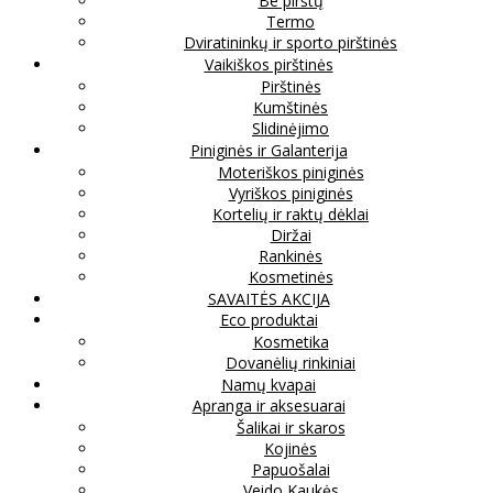
Be pirštų
Termo
Dviratininkų ir sporto pirštinės
Vaikiškos pirštinės
Pirštinės
Kumštinės
Slidinėjimo
Piniginės ir Galanterija
Moteriškos piniginės
Vyriškos piniginės
Kortelių ir raktų dėklai
Diržai
Rankinės
Kosmetinės
SAVAITĖS AKCIJA
Eco produktai
Kosmetika
Dovanėlių rinkiniai
Namų kvapai
Apranga ir aksesuarai
Šalikai ir skaros
Kojinės
Papuošalai
Veido Kaukės