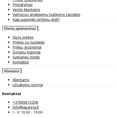
Pristatymas
Verslo klientams
Vartotojų atsiliepimų tvarkymo taisyklės
Kaip pasirinkti pirštinių dydį?
Klientų aptarnavimas
Visos prekės
Prekės su nuolaida
Prekių grąžinimai
Dovanų kuponai
Svetainės medis
Kontaktai
Klientams
Klientams
Užsakymų istorija
Kontaktai
+37060615258
info@lapareja.lt
I - V: 10.00 - 19.00