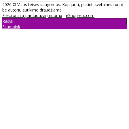
2026 © Visos teisės saugomos. Kopijuoti, platinti svetainės turinį
be autorių sutikimo draudžiama.
Elektroninių parduotuvių nuoma
-
eShoprent.com
Rašyk
Skambink