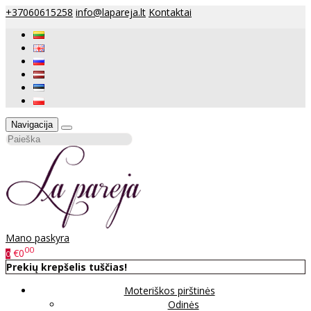
+37060615258
info@lapareja.lt
Kontaktai
Navigacija
Mano paskyra
00
€0
0
Prekių krepšelis tuščias!
Moteriškos pirštinės
Odinės