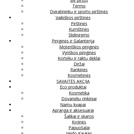
Be pirštų
Termo
Dviratininkų ir sporto pirštinės
Vaikiškos pirštinės
Pirštinės
Kumštinės
Slidinėjimo
Piniginės ir Galanterija
Moteriškos piniginės
Vyriškos piniginės
Kortelių ir raktų dėklai
Diržai
Rankinės
Kosmetinės
SAVAITĖS AKCIJA
Eco produktai
Kosmetika
Dovanėlių rinkiniai
Namų kvapai
Apranga ir aksesuarai
Šalikai ir skaros
Kojinės
Papuošalai
Veido Kaukės