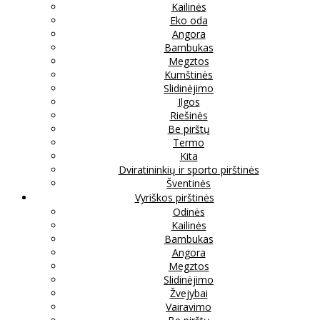
Kailinės
Eko oda
Angora
Bambukas
Megztos
Kumštinės
Slidinėjimo
Ilgos
Riešinės
Be pirštų
Termo
Kita
Dviratininkių ir sporto pirštinės
Šventinės
Vyriškos pirštinės
Odinės
Kailinės
Bambukas
Angora
Megztos
Slidinėjimo
Žvejybai
Vairavimo