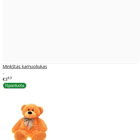
Minkštas kamuoliukas
..
63
€3