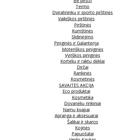
Be pirštų
Termo
Dviratininkų ir sporto pirštinės
Vaikiškos pirštinės
Pirštinės
Kumštinės
Slidinėjimo
Piniginės ir Galanterija
Moteriškos piniginės
Vyriškos piniginės
Kortelių ir raktų dėklai
Diržai
Rankinės
Kosmetinės
SAVAITĖS AKCIJA
Eco produktai
Kosmetika
Dovanėlių rinkiniai
Namų kvapai
Apranga ir aksesuarai
Šalikai ir skaros
Kojinės
Papuošalai
Veido Kaukės