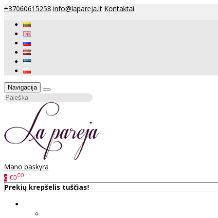
+37060615258
info@lapareja.lt
Kontaktai
Navigacija
Mano paskyra
00
€0
0
Prekių krepšelis tuščias!