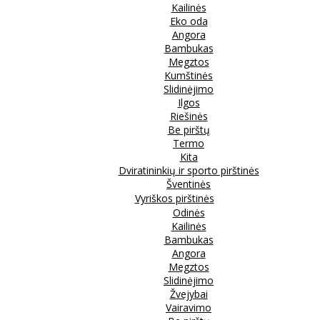
Kailinės
Eko oda
Angora
Bambukas
Megztos
Kumštinės
Slidinėjimo
Ilgos
Riešinės
Be pirštų
Termo
Kita
Dviratininkių ir sporto pirštinės
Šventinės
Vyriškos pirštinės
Odinės
Kailinės
Bambukas
Angora
Megztos
Slidinėjimo
Žvejybai
Vairavimo