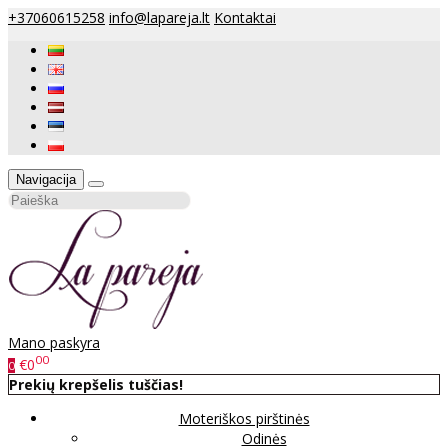
+37060615258
info@lapareja.lt
Kontaktai
Navigacija
Mano paskyra
00
€0
0
Prekių krepšelis tuščias!
Moteriškos pirštinės
Odinės