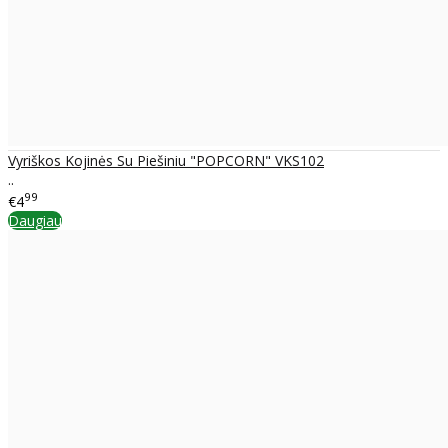
Vyriškos Kojinės Su Piešiniu "POPCORN" VKS102
..
99
€4
Daugiau