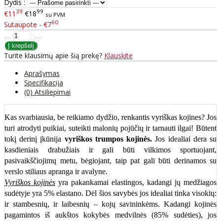
Dydis :
39
99
€11
€18
su PVM
60
Sutaupote - €7
Turite klausimų apie šią prekę?
Klauskite
Aprašymas
Specifikacija
(0) Atsiliepimai
Kas svarbiausia, be reikiamo dydžio, renkantis vyriškas kojines? Jos
turi atrodyti puikiai, suteikti malonių pojūčių ir tarnauti ilgai! Būtent
tokį derinį įkūnija
vyriškos trumpos kojinės.
Jos idealiai dera su
kasdieniais drabužiais ir gali būti vilkimos sportuojant,
pasivaikščiojimų metu, bėgiojant, taip pat gali būti derinamos su
verslo stiliaus apranga ir avalyne.
Vyriškos kojinės
yra pakankamai elastingos, kadangi jų medžiagos
sudėtyje yra 5% elastano. Dėl šios savybės jos idealiai tinka visokių:
ir stambesnių, ir laibesnių – kojų savininkėms. Kadangi kojinės
pagamintos iš aukštos kokybės medvilnės (85% sudėties), jos