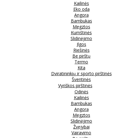
Kailinės
Eko oda
Angora
Bambukas
Megztos
Kumštinės
Slidinėjimo
Ilgos
Riešinės
Be pirštų
Termo
Kita
Dviratininkių ir sporto pirštinės
Šventinės
Vyriškos pirštinės
Odinės
Kailinės
Bambukas
Angora
Megztos
Slidinėjimo
Žvejybai
Vairavimo