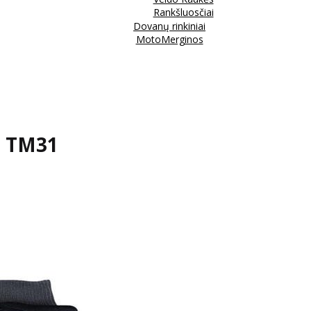
Rankšluosčiai
Dovanų rinkiniai
MotoMerginos
s TM31