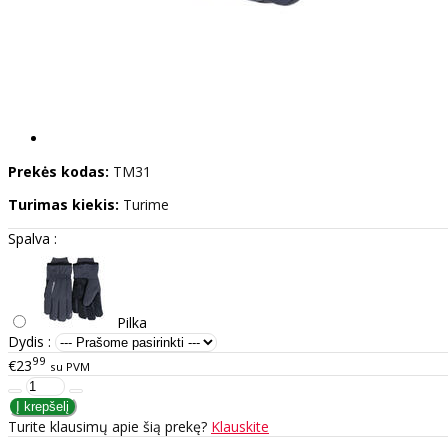
Prekės kodas:
TM31
Turimas kiekis:
Turime
Spalva :
Pilka
Dydis :
99
€23
su PVM
Turite klausimų apie šią prekę?
Klauskite