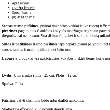
Aprašymas
Dydžių lentelė
Specifikacija
(0) Atsiliepimai
Storos termo pirštinės
, puikiai tinkančios veiklai lauke rudenį ir žie
pirštinės
pagamintos iš aukštos kokybės medžiagos ir yra itin patvario
drėgmės. Tai ne tik sumažina diskomfortą, bet ir sukuria tobulą mikrokl
Šiltos ir patikimos termo pirštinės
taps nepakeičiamu palydovu bet ko
sausas rankas ir malonią šilumą net šaltu oru.
Lapareja
produktai yra aukščiausios kokybės ir skirti tiems, kurie n
Dydis
:
Universalus (Ilgis - 25 cm, Plotis - 12 cm)
Spalva
: Pilka
Patartina valyti cheminiu būdu arba skalbti rankomis.
Skalbyklos džiovintuvu džiovinti draudžiama.