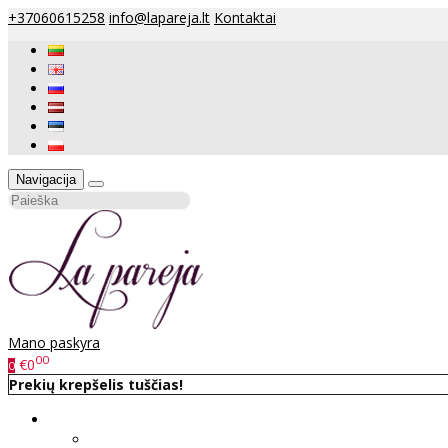
+37060615258
info@lapareja.lt
Kontaktai
Navigacija
Mano paskyra
00
€0
0
Prekių krepšelis tuščias!