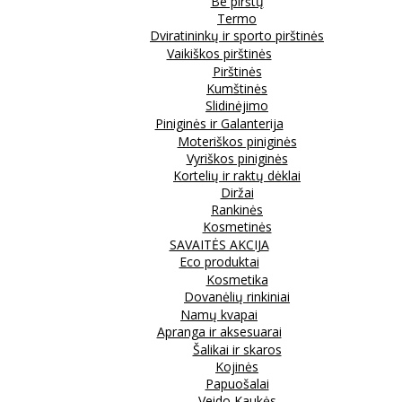
Be pirštų
Termo
Dviratininkų ir sporto pirštinės
Vaikiškos pirštinės
Pirštinės
Kumštinės
Slidinėjimo
Piniginės ir Galanterija
Moteriškos piniginės
Vyriškos piniginės
Kortelių ir raktų dėklai
Diržai
Rankinės
Kosmetinės
SAVAITĖS AKCIJA
Eco produktai
Kosmetika
Dovanėlių rinkiniai
Namų kvapai
Apranga ir aksesuarai
Šalikai ir skaros
Kojinės
Papuošalai
Veido Kaukės