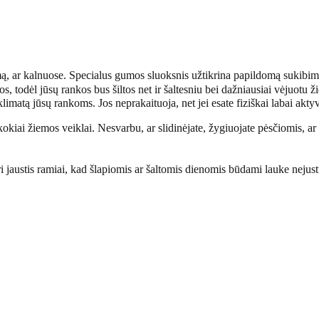
mą,
ar kalnuose. Specialus gumos sluoksnis užtikrina papildomą sukibimą
s, todėl jūsų rankos bus šiltos net ir šaltesniu bei dažniausiai vėjuotu
imatą jūsų rankoms. Jos neprakaituoja, net jei esate fiziškai labai akty
kiai žiemos veiklai. Nesvarbu, ar slidinėjate, žygiuojate pėsčiomis, ar
ori jaustis ramiai, kad šlapiomis ar šaltomis dienomis būdami lauke neju