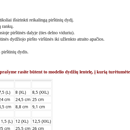
ksliai išsirinkti reikalingą pirštinių dydį.
ų rankų.
sioje pirštinės dalyje (ties delno viduriu).
tinės dydžiojo piršto viršūnės iki užlenkto atraito apačios.
pirštinių dydis.
prašyme rasite būtent to modelio dydžių lentelę, į kurią turėtumėte
7,5 (L)
8 (XL)
8,5 (XXL)
24 cm
24,5 cm
25 cm
8,5 cm
8,8 cm
9,1 cm
11,5 (L)
12 (XL)
12,5 (XXL)
25 сm
25,5 сm
26 сm