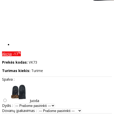
%
Akcija
-17
Prekės kodas:
VK73
Turimas kiekis:
Turime
Spalva :
Juoda
Dydis :
Dovanų įpakavimas :