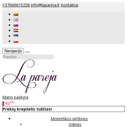
+37060615258
info@lapareja.lt
Kontaktai
Navigacija
Mano paskyra
00
€0
0
Prekių krepšelis tuščias!
Moteriškos pirštinės
Odinės