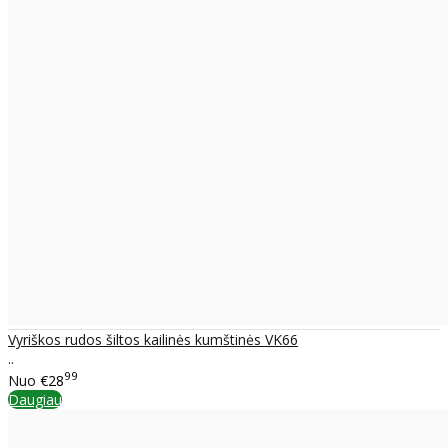
Vyriškos rudos šiltos kailinės kumštinės VK66
..
99
Nuo
€28
Daugiau