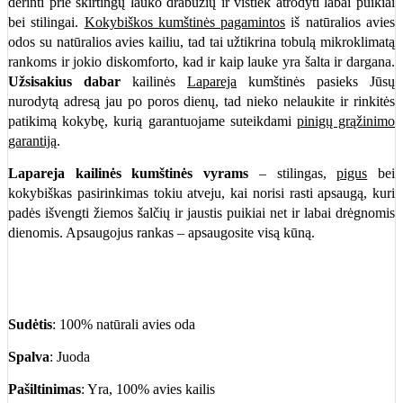
derinti prie skirtingų lauko drabužių ir vistiek atrodyti labai puikiai
bei stilingai.
Kokybiškos kumštinės pagamintos
iš natūralios avies
odos su natūralios avies kailiu, tad tai užtikrina tobulą mikroklimatą
rankoms ir jokio diskomforto, kad ir kaip lauke yra šalta ir dargana.
Užsisakius dabar
kailinės
Lapareja
kumštinės pasieks Jūsų
nurodytą adresą jau po poros dienų, tad nieko nelaukite ir rinkitės
patikimą kokybę, kurią garantuojame suteikdami
pinigų grąžinimo
garantiją
.
Lapareja kailinės kumštinės vyrams
– stilingas,
pigus
bei
kokybiškas pasirinkimas tokiu atveju, kai norisi rasti apsaugą, kuri
padės išvengti žiemos šalčių ir jaustis puikiai net ir labai drėgnomis
dienomis. Apsaugojus rankas – apsaugosite visą kūną.
Sudėtis
: 100% natūrali avies oda
Spalva
: Juoda
Pašiltinimas
: Yra, 100% avies kailis