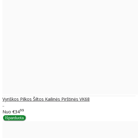
Vyriškos Pilkos Šiltos Kailinės Pirštinės VK68
..
99
Nuo
€34