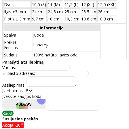
Dydis
10,5 (S)
11 (M)
11,5 (L)
12 (XL)
12,5 (XXL)
Ilgis ±3 mm
24 сm
24,5 сm
25 сm
25,5 сm
26 сm
Plotis ± 3 mm
9,7 сm
10 сm
10,3 сm
10,6 сm
10,9 сm
Informacija
Spalva
Juoda
Prekės
Lapareja
ženklas
Sudėtis
100% natūrali avies oda
Parašyti atsiliepimą
Vardas:
El. pašto adresas:
Atsiliepimas:
Įvertinimas:
Įveskite saugos kodą:
Rašyti
Susijusios prekės
%
Akcija
-20