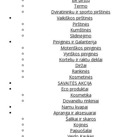
Be pirštų
Termo
Dviratininkų ir sporto pirštinės
Vaikiškos pirštinės
Pirštinės
Kumštinės
Slidinėjimo
Piniginės ir Galanterija
Moteriškos piniginės
Vyriškos piniginės
Kortelių ir raktų dėklai
Diržai
Rankinės
Kosmetinės
SAVAITĖS AKCIJA
Eco produktai
Kosmetika
Dovanėlių rinkiniai
Namų kvapai
Apranga ir aksesuarai
Šalikai ir skaros
Kojinės
Papuošalai
Veido Kaukės