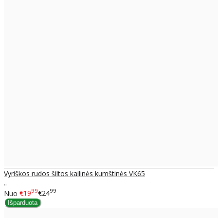
Vyriškos rudos šiltos kailinės kumštinės VK65
..
99
99
Nuo
€19
€24