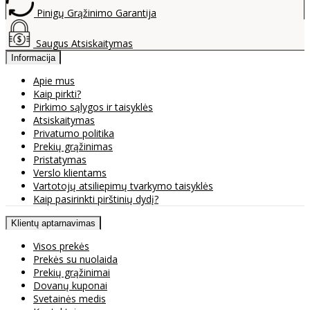
Pinigų Grąžinimo Garantija
Saugus Atsiskaitymas
Informacija
Apie mus
Kaip pirkti?
Pirkimo sąlygos ir taisyklės
Atsiskaitymas
Privatumo politika
Prekių grąžinimas
Pristatymas
Verslo klientams
Vartotojų atsiliepimų tvarkymo taisyklės
Kaip pasirinkti pirštinių dydį?
Klientų aptarnavimas
Visos prekės
Prekės su nuolaida
Prekių grąžinimai
Dovanų kuponai
Svetainės medis