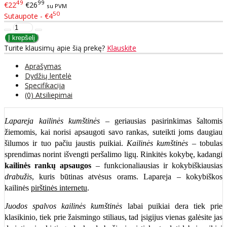
49
99
€22
€26
su PVM
50
Sutaupote - €4
Turite klausimų apie šią prekę?
Klauskite
Aprašymas
Dydžių lentelė
Specifikacija
(0) Atsiliepimai
Lapareja kailinės kumštinės
– geriausias pasirinkimas šaltomis
žiemomis, kai norisi apsaugoti savo rankas, suteikti joms daugiau
šilumos ir tuo pačiu jaustis puikiai.
Kailinės kumštinės
– tobulas
sprendimas norint išvengti peršalimo ligų. Rinkitės kokybę, kadangi
kailinės rankų apsaugos
– funkcionaliausias ir kokybiškiausias
drabužis
, kuris būtinas atvėsus orams. Lapareja – kokybiškos
kailinės
pirštinės internetu
.
Juodos spalvos kailinės kumštinės
labai puikiai dera tiek prie
klasikinio, tiek prie žaismingo stiliaus, tad įsigijus vienas galėsite jas