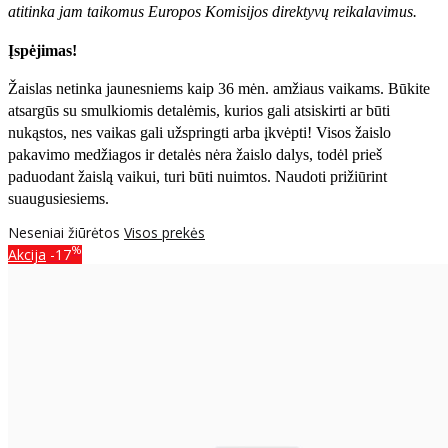
atitinka jam taikomus Europos Komisijos direktyvų reikalavimus.
Įspėjimas!
Žaislas netinka jaunesniems kaip 36 mėn. amžiaus vaikams. Būkite
atsargūs su smulkiomis detalėmis, kurios gali atsiskirti ar būti
nukąstos, nes vaikas gali užspringti arba įkvėpti! Visos žaislо
pakavimo medžiagos ir detalės nėra žaislo dalys, todėl prieš
paduodant žaislą vaikui, turi būti nuimtos. Naudoti prižiūrint
suaugusiesiems.
Neseniai žiūrėtos
Visos prekės
%
Akcija
-17