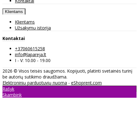
Kontaktai
Klientams
Klientams
Užsakymų istorija
Kontaktai
+37060615258
info@lapareja.lt
I - V: 10.00 - 19.00
2026 © Visos teisės saugomos. Kopijuoti, platinti svetainės turinį
be autorių sutikimo draudžiama.
Elektroninių parduotuvių nuoma
-
eShoprent.com
Rašyk
Skambink