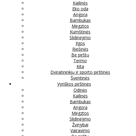
Kailinės
Eko oda
Angora
Bambukas
Megztos
Kumštinės
Slidinėjimo
Ilgos
Riešinės
Be pirštų
Termo
Kita
Dviratininkių ir sporto pirštinės
Šventinės
Vyriškos pirštinės
Odinės
Kailinės
Bambukas
Angora
Megztos
Slidinėjimo
Žvejybai
Vairavimo