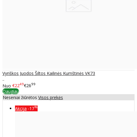
Vyriškos Juodos Šiltos Kailinės Kumštinės VK73
..
49
99
Nuo
€22
€26
Daugiau
Neseniai žiūrėtos
Visos prekės
%
Akcija
-17