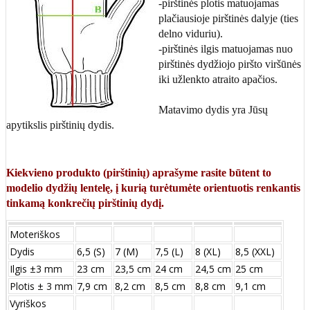
-pirštinės plotis matuojamas
plačiausioje pirštinės dalyje (ties
delno viduriu).
-pirštinės ilgis matuojamas nuo
pirštinės dydžiojo piršto viršūnės
iki užlenkto atraito apačios.
Matavimo dydis yra Jūsų
apytikslis pirštinių dydis.
Kiekvieno produkto (pirštinių) aprašyme rasite būtent to
modelio dydžių lentelę, į kurią turėtumėte orientuotis renkantis
tinkamą konkrečių pirštinių dydį.
Moteriškos
Dydis
6,5 (S)
7 (M)
7,5 (L)
8 (XL)
8,5 (XXL)
Ilgis ±3 mm
23 cm
23,5 cm
24 cm
24,5 cm
25 cm
Plotis ± 3 mm
7,9 cm
8,2 cm
8,5 cm
8,8 cm
9,1 cm
Vyriškos