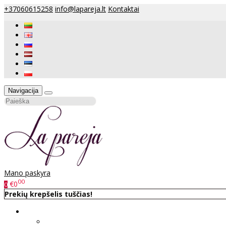
+37060615258
info@lapareja.lt
Kontaktai
Navigacija
Mano paskyra
00
€0
0
Prekių krepšelis tuščias!