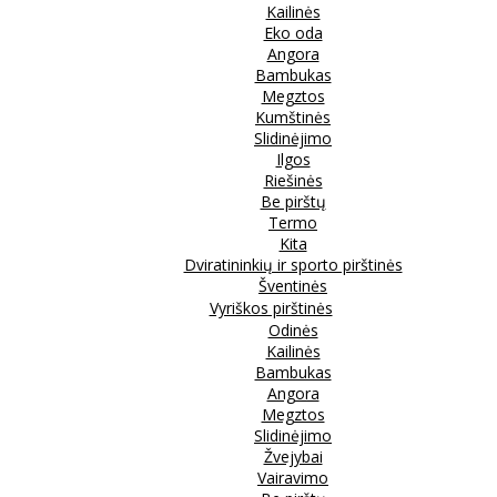
Kailinės
Eko oda
Angora
Bambukas
Megztos
Kumštinės
Slidinėjimo
Ilgos
Riešinės
Be pirštų
Termo
Kita
Dviratininkių ir sporto pirštinės
Šventinės
Vyriškos pirštinės
Odinės
Kailinės
Bambukas
Angora
Megztos
Slidinėjimo
Žvejybai
Vairavimo