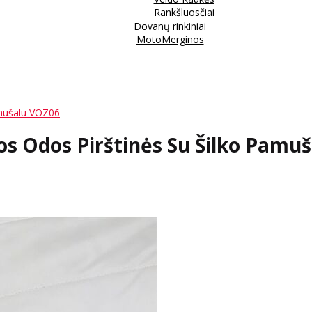
Rankšluosčiai
Dovanų rinkiniai
MotoMerginos
amušalu VOZ06
os Odos Pirštinės Su Šilko Pamu