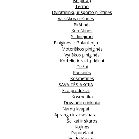
Be pirštų
Termo
Dviratininkų ir sporto pirštinės
Vaikiškos pirštinės
Pirštinės
Kumštinės
Slidinėjimo
Piniginės ir Galanterija
Moteriškos piniginės
Vyriškos piniginės
Kortelių ir raktų dėklai
Diržai
Rankinės
Kosmetinės
SAVAITĖS AKCIJA
Eco produktai
Kosmetika
Dovanėlių rinkiniai
Namų kvapai
Apranga ir aksesuarai
Šalikai ir skaros
Kojinės
Papuošalai
Veido Kaukės