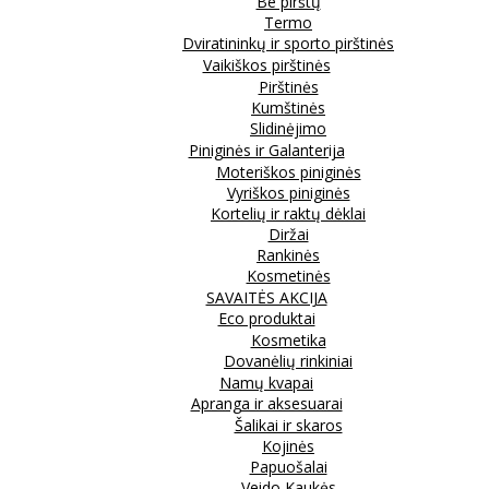
Be pirštų
Termo
Dviratininkų ir sporto pirštinės
Vaikiškos pirštinės
Pirštinės
Kumštinės
Slidinėjimo
Piniginės ir Galanterija
Moteriškos piniginės
Vyriškos piniginės
Kortelių ir raktų dėklai
Diržai
Rankinės
Kosmetinės
SAVAITĖS AKCIJA
Eco produktai
Kosmetika
Dovanėlių rinkiniai
Namų kvapai
Apranga ir aksesuarai
Šalikai ir skaros
Kojinės
Papuošalai
Veido Kaukės