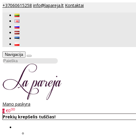
+37060615258
info@lapareja.lt
Kontaktai
Navigacija
Mano paskyra
00
€0
0
Prekių krepšelis tuščias!