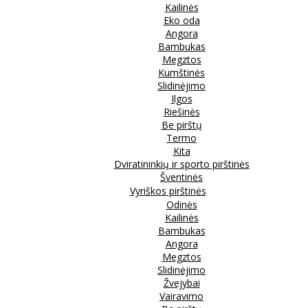
Kailinės
Eko oda
Angora
Bambukas
Megztos
Kumštinės
Slidinėjimo
Ilgos
Riešinės
Be pirštų
Termo
Kita
Dviratininkių ir sporto pirštinės
Šventinės
Vyriškos pirštinės
Odinės
Kailinės
Bambukas
Angora
Megztos
Slidinėjimo
Žvejybai
Vairavimo