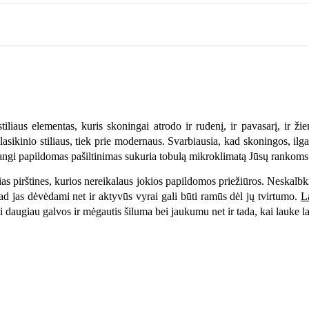
iliaus elementas, kuris skoningai atrodo ir rudenį, ir pavasarį, ir ž
asikinio stiliaus, tiek prie modernaus. Svarbiausia, kad skoningos, ilgaam
angi papildomas pašiltinimas sukuria tobulą mikroklimatą Jūsų rankoms
čias pirštines, kurios nereikalaus jokios papildomos priežiūros. Neskalbk
tad jas dėvėdami net ir aktyvūs vyrai gali būti ramūs dėl jų tvirtumo.
L
ti daugiau galvos ir mėgautis šiluma bei jaukumu net ir tada, kai lauke 