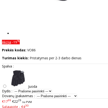
%
Akcija
-19
Prekės kodas:
VO86
Turimas kiekis:
Pristatymas per 2-3 darbo dienas
Spalva :
Juoda
Dydis :
Dovanų įpakavimas :
99
29
€17
€22
su PVM
30
Sutaupote - €4