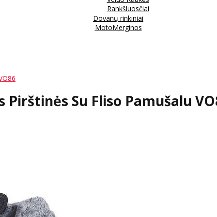
Rankšluosčiai
Dovanų rinkiniai
MotoMerginos
 VO86
s Pirštinės Su Fliso Pamušalu VO