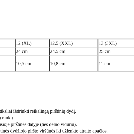
12 (XL)
12,5 (XXL)
13 (3XL)
24 cm
24,5 cm
25 cm
10,5 cm
10,8 cm
11 cm
ksliai išsirinkti reikalingą pirštinių dydį.
ų rankų.
sioje pirštinės dalyje (ties delno viduriu).
tinės dydžiojo piršto viršūnės iki užlenkto atraito apačios.