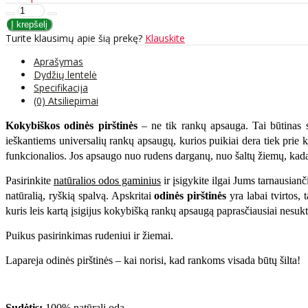
Turite klausimų apie šią prekę?
Klauskite
Aprašymas
Dydžių lentelė
Specifikacija
(0) Atsiliepimai
Kokybiškos odinės pirštinės
– ne tik rankų apsauga. Tai būtinas st
ieškantiems universalių rankų apsaugų, kurios puikiai dera tiek prie kl
funkcionalios. Jos apsaugo nuo rudens darganų, nuo šaltų žiemų, kad
Pasirinkite
natūralios odos gaminius
ir įsigykite ilgai Jums tarnausian
natūralią, ryškią spalvą. Apskritai
odinės pirštinės
yra labai tvirtos, 
kuris leis kartą įsigijus kokybišką rankų apsaugą paprasčiausiai nesuk
Puikus pasirinkimas rudeniui ir žiemai.
Lapareja odinės pirštinės – kai norisi, kad rankoms visada būtų šilta!
Sudėtis:
100% natūrali oda