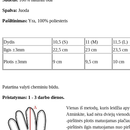
Spalva:
Juoda
Pašiltinimas:
Yra, 100% poliesteris
Dydis
10,5 (S)
11 (M)
11,5 (L)
Ilgis ±3mm
22,5 cm
23 cm
23,5 cm
Plotis ±3mm
9 cm
9,5 cm
10 cm
Patartina valyti cheminiu būdu.
Pristatymas: 1 - 3 darbo dienos.
Vienas iš metodų, kuris leidžia apyti
Atminkite, kad nėra dviejų vienod
-pirštinės plotis matuojamas plačiau
-pirštinės ilgis matuojamas nuo pirš