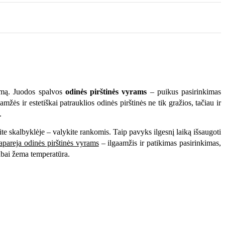
iemą. Juodos spalvos
odinės pirštinės vyrams
– puikus pasirinkimas
žės ir estetiškai patrauklios odinės pirštinės ne tik gražios, tačiau ir
.
ite skalbyklėje – valykite rankomis. Taip pavyks ilgesnį laiką išsaugoti
apareja odinės pirštinės vyrams
– ilgaamžis ir patikimas pasirinkimas,
labai žema temperatūra.