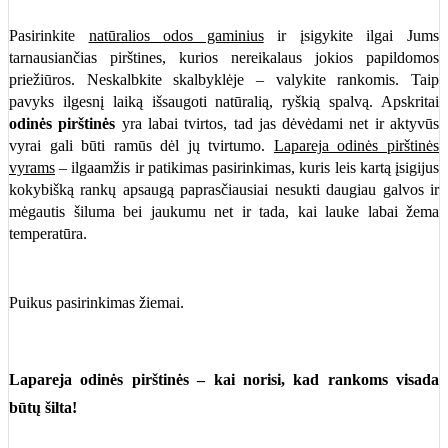
Pasirinkite
natūralios odos gaminius
ir įsigykite ilgai Jums
tarnausiančias pirštines, kurios nereikalaus jokios papildomos
priežiūros. Neskalbkite skalbyklėje – valykite rankomis. Taip
pavyks ilgesnį laiką išsaugoti natūralią, ryškią spalvą. Apskritai
odinės pirštinės
yra labai tvirtos, tad jas dėvėdami net ir aktyvūs
vyrai gali būti ramūs dėl jų tvirtumo.
Lapareja odinės pirštinės
vyrams
– ilgaamžis ir patikimas pasirinkimas, kuris leis kartą įsigijus
kokybišką rankų apsaugą paprasčiausiai nesukti daugiau galvos ir
mėgautis šiluma bei jaukumu net ir tada, kai lauke labai žema
temperatūra.
Puikus pasirinkimas žiemai.
Lapareja odinės pirštinės – kai norisi, kad rankoms visada
būtų šilta!