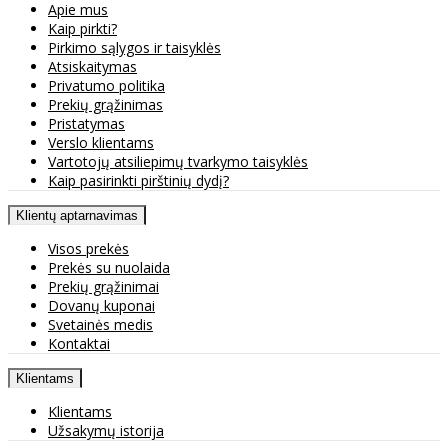
Apie mus
Kaip pirkti?
Pirkimo sąlygos ir taisyklės
Atsiskaitymas
Privatumo politika
Prekių grąžinimas
Pristatymas
Verslo klientams
Vartotojų atsiliepimų tvarkymo taisyklės
Kaip pasirinkti pirštinių dydį?
Klientų aptarnavimas
Visos prekės
Prekės su nuolaida
Prekių grąžinimai
Dovanų kuponai
Svetainės medis
Kontaktai
Klientams
Klientams
Užsakymų istorija