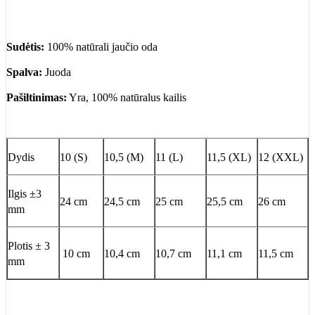
Sudėtis:
100% natūrali jaučio oda
Spalva:
Juoda
Pašiltinimas:
Yra, 100% natūralus kailis
Dydis
10 (S)
10,5 (M)
11 (L)
11,5 (XL)
12 (XXL)
Ilgis ±3
24 сm
24,5 сm
25 сm
25,5 сm
26 сm
mm
Plotis ± 3
10 сm
10,4 сm
10,7 сm
11,1 сm
11,5 сm
mm