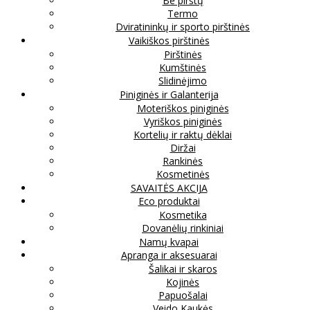
Be pirštų
Termo
Dviratininkų ir sporto pirštinės
Vaikiškos pirštinės
Pirštinės
Kumštinės
Slidinėjimo
Piniginės ir Galanterija
Moteriškos piniginės
Vyriškos piniginės
Kortelių ir raktų dėklai
Diržai
Rankinės
Kosmetinės
SAVAITĖS AKCIJA
Eco produktai
Kosmetika
Dovanėlių rinkiniai
Namų kvapai
Apranga ir aksesuarai
Šalikai ir skaros
Kojinės
Papuošalai
Veido Kaukės