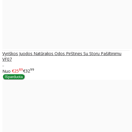
Vyriškos Juodos Natūralios Odos Pirštinės Su Storu Pašiltinimu
VF07
..
89
99
Nuo
€25
€32