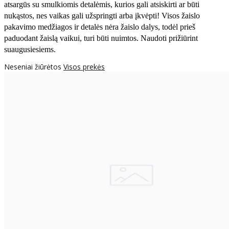
atsargūs su smulkiomis detalėmis, kurios gali atsiskirti ar būti
nukąstos, nes vaikas gali užspringti arba įkvėpti! Visos žaislо
pakavimo medžiagos ir detalės nėra žaislo dalys, todėl prieš
paduodant žaislą vaikui, turi būti nuimtos. Naudoti prižiūrint
suaugusiesiems.
Neseniai žiūrėtos
Visos prekės