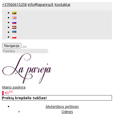
+37060615258
info@lapareja.lt
Kontaktai
Navigacija
Mano paskyra
00
€0
0
Prekių krepšelis tuščias!
Moteriškos pirštinės
Odinės