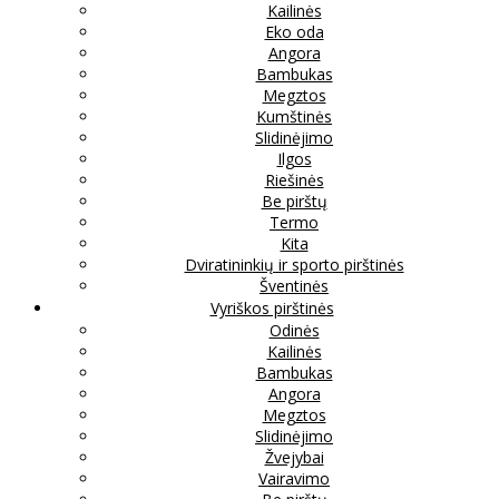
Kailinės
Eko oda
Angora
Bambukas
Megztos
Kumštinės
Slidinėjimo
Ilgos
Riešinės
Be pirštų
Termo
Kita
Dviratininkių ir sporto pirštinės
Šventinės
Vyriškos pirštinės
Odinės
Kailinės
Bambukas
Angora
Megztos
Slidinėjimo
Žvejybai
Vairavimo