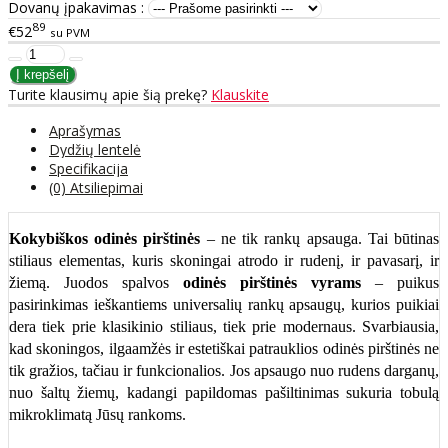
Dovanų įpakavimas :
89
€52
su PVM
Turite klausimų apie šią prekę?
Klauskite
Aprašymas
Dydžių lentelė
Specifikacija
(0) Atsiliepimai
Kokybiškos odinės pirštinės
– ne tik rankų apsauga. Tai būtinas
stiliaus elementas, kuris skoningai atrodo ir rudenį, ir pavasarį, ir
žiemą. Juodos spalvos
odinės pirštinės vyrams
– puikus
pasirinkimas ieškantiems universalių rankų apsaugų, kurios puikiai
dera tiek prie klasikinio stiliaus, tiek prie modernaus. Svarbiausia,
kad skoningos, ilgaamžės ir estetiškai patrauklios odinės pirštinės ne
tik gražios, tačiau ir funkcionalios. Jos apsaugo nuo rudens darganų,
nuo šaltų žiemų, kadangi papildomas pašiltinimas sukuria tobulą
mikroklimatą Jūsų rankoms.