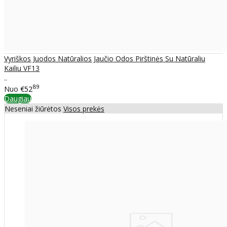
Vyriškos Juodos Natūralios Jaučio Odos Pirštinės Su Natūraliu
Kailiu VF13
..
89
Nuo
€52
Daugiau
Neseniai žiūrėtos
Visos prekės