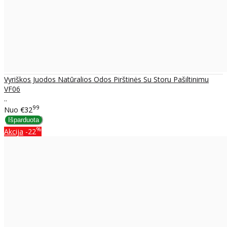
Vyriškos Juodos Natūralios Odos Pirštinės Su Storu Pašiltinimu
VF06
..
99
Nuo
€32
%
Akcija
-22