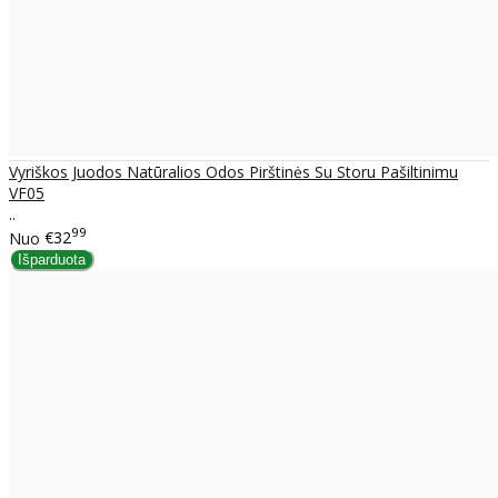
Vyriškos Juodos Natūralios Odos Pirštinės Su Storu Pašiltinimu
VF05
..
99
Nuo
€32