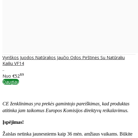
Vyriškos Juodos Natūralios Jaučio Odos Pirštinės Su Natūraliu
Kailiu VF14
..
89
Nuo
€52
Daugiau
CE ženklinimas yra prekės gamintojo pareiškimas, kad produktas
atitinka jam taikomus Europos Komisijos direktyvų reikalavimus.
Įspėjimas!
Žaislas netinka jaunesniems kaip 36 mėn. amžiaus vaikams. Būkite