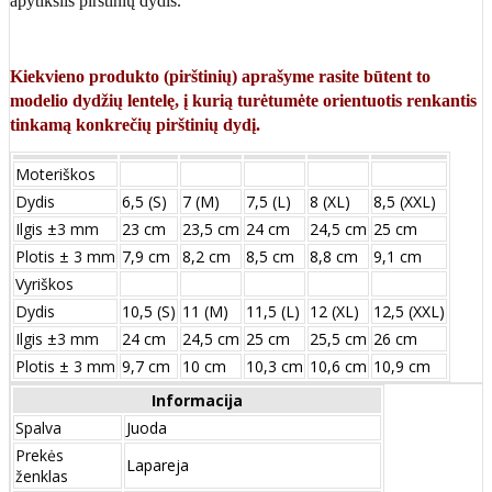
apytikslis pirštinių dydis.
Kiekvieno produkto (pirštinių) aprašyme rasite būtent to
modelio dydžių lentelę, į kurią turėtumėte orientuotis renkantis
tinkamą konkrečių pirštinių dydį.
Moteriškos
Dydis
6,5 (S)
7 (M)
7,5 (L)
8 (XL)
8,5 (XXL)
Ilgis ±3 mm
23 cm
23,5 cm
24 cm
24,5 cm
25 cm
Plotis ± 3 mm
7,9 cm
8,2 cm
8,5 cm
8,8 cm
9,1 cm
Vyriškos
Dydis
10,5 (S)
11 (M)
11,5 (L)
12 (XL)
12,5 (XXL)
Ilgis ±3 mm
24 сm
24,5 сm
25 сm
25,5 сm
26 сm
Plotis ± 3 mm
9,7 сm
10 сm
10,3 сm
10,6 сm
10,9 сm
Informacija
Spalva
Juoda
Prekės
Lapareja
ženklas