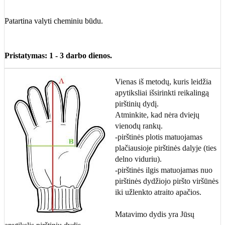
Patartina valyti cheminiu būdu.
Pristatymas: 1 - 3 darbo dienos.
Vienas iš metodų, kuris leidžia
apytiksliai išsirinkti reikalingą
pirštinių dydį.
Atminkite, kad nėra dviejų
vienodų rankų.
-pirštinės plotis matuojamas
plačiausioje pirštinės dalyje (ties
delno viduriu).
-pirštinės ilgis matuojamas nuo
pirštinės dydžiojo piršto viršūnės
iki užlenkto atraito apačios.
Matavimo dydis yra Jūsų