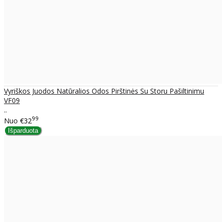
Vyriškos Juodos Natūralios Odos Pirštinės Su Storu Pašiltinimu
VF09
..
99
Nuo
€32