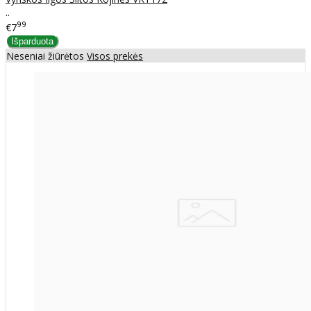
..
99
€7
Neseniai žiūrėtos
Visos prekės