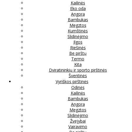
Kailinės
Eko oda
Angora
Bambukas
Megztos
Kumštinės
Slidinėjimo
Ilgos
Riešinės
Be pirštų
Termo
Kita
Dviratininkių ir sporto pirštinės
Šventinės
Vyriškos pirštinės
Odinės
Kailinės
Bambukas
Angora
Megztos
Slidinėjimo
Žvejybai
Vairavimo