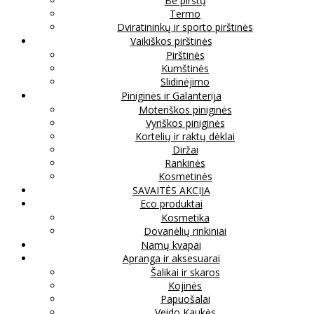
Be pirštų
Termo
Dviratininkų ir sporto pirštinės
Vaikiškos pirštinės
Pirštinės
Kumštinės
Slidinėjimo
Piniginės ir Galanterija
Moteriškos piniginės
Vyriškos piniginės
Kortelių ir raktų dėklai
Diržai
Rankinės
Kosmetinės
SAVAITĖS AKCIJA
Eco produktai
Kosmetika
Dovanėlių rinkiniai
Namų kvapai
Apranga ir aksesuarai
Šalikai ir skaros
Kojinės
Papuošalai
Veido Kaukės