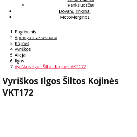
Rankšluosčiai
Dovanų rinkiniai
MotoMerginos
Pagrindinis
Apranga ir aksesuarai
Kojinės
Vyriškos
Aliejai
Ilgos
Vyriškos Ilgos Šiltos Kojinės VKT172
Vyriškos Ilgos Šiltos Kojinės
VKT172