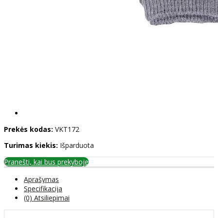
Prekės kodas:
VKT172
Turimas kiekis:
Išparduota
Pranešti, kai bus prekyboje
Aprašymas
Specifikacija
(0) Atsiliepimai