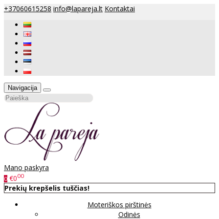
+37060615258
info@lapareja.lt
Kontaktai
Navigacija
Mano paskyra
00
€0
0
Prekių krepšelis tuščias!
Moteriškos pirštinės
Odinės