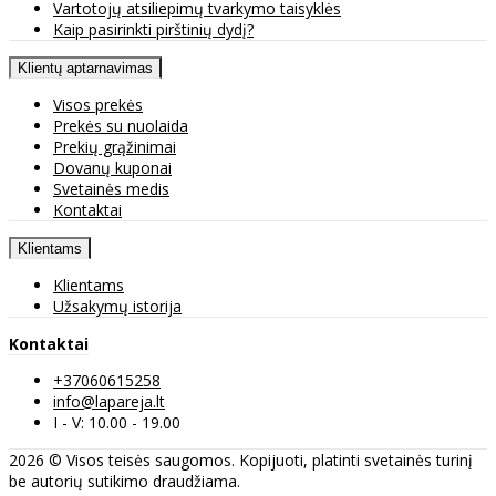
Vartotojų atsiliepimų tvarkymo taisyklės
Kaip pasirinkti pirštinių dydį?
Klientų aptarnavimas
Visos prekės
Prekės su nuolaida
Prekių grąžinimai
Dovanų kuponai
Svetainės medis
Kontaktai
Klientams
Klientams
Užsakymų istorija
Kontaktai
+37060615258
info@lapareja.lt
I - V: 10.00 - 19.00
2026 © Visos teisės saugomos. Kopijuoti, platinti svetainės turinį
be autorių sutikimo draudžiama.