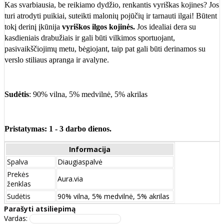
Kas svarbiausia, be reikiamo dydžio, renkantis vyriškas kojines? Jos
turi atrodyti puikiai, suteikti malonių pojūčių ir tarnauti ilgai! Būtent
tokį derinį įkūnija
vyriškos ilgos kojinės.
Jos idealiai dera su
kasdieniais drabužiais ir gali būti vilkimos sportuojant,
pasivaikščiojimų metu, bėgiojant, taip pat gali būti derinamos su
verslo stiliaus apranga ir avalyne.
Sudėtis
: 90% vilna, 5% medvilnė, 5% akrilas
Pristatymas: 1 - 3 darbo dienos.
Informacija
Spalva
Diaugiaspalvė
Prekės
Aura.via
ženklas
Sudėtis
90% vilna, 5% medvilnė, 5% akrilas
Parašyti atsiliepimą
Vardas: