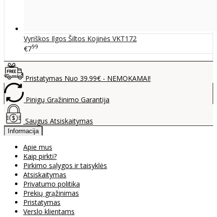
Vyriškos Ilgos Šiltos Kojinės VKT172
99
€7
Pristatymas Nuo 39.99€ - NEMOKAMAI!
Pinigų Grąžinimo Garantija
Saugus Atsiskaitymas
Informacija
Apie mus
Kaip pirkti?
Pirkimo sąlygos ir taisyklės
Atsiskaitymas
Privatumo politika
Prekių grąžinimas
Pristatymas
Verslo klientams