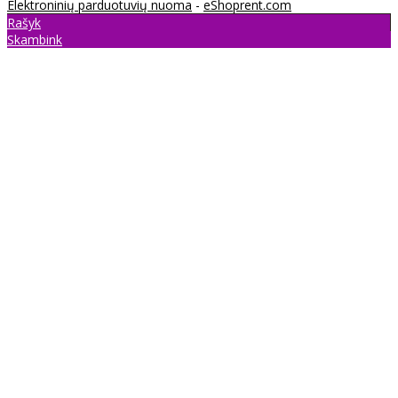
Elektroninių parduotuvių nuoma
-
eShoprent.com
Rašyk
Skambink