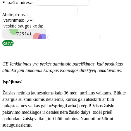
El. pašto adresas:
Atsiliepimas:
Įvertinimas:
Įveskite saugos kodą:
Rašyti
CE ženklinimas yra prekės gamintojo pareiškimas, kad produktas
atitinka jam taikomus Europos Komisijos direktyvų reikalavimus.
Įspėjimas!
Žaislas netinka jaunesniems kaip 36 mėn. amžiaus vaikams. Būkite
atsargūs su smulkiomis detalėmis, kurios gali atsiskirti ar būti
nukąstos, nes vaikas gali užspringti arba įkvėpti! Visos žaislо
pakavimo medžiagos ir detalės nėra žaislo dalys, todėl prieš
paduodant žaislą vaikui, turi būti nuimtos. Naudoti prižiūrint
suaugusiesiems.