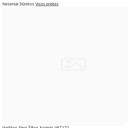
Neseniai žiūrėtos
Visos prekės
Vyriškos Ilgos Šiltos Kojinės VKT172