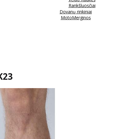
Rankšluosčiai
Dovanų rinkiniai
MotoMerginos
SK23