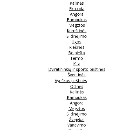
Kailinės
Eko oda
Angora
Bambukas
Megztos
Kumštinės
Slidinėjimo
Ilgos
Riešinės
Be pirštų
Termo
Kita
Dviratininkių ir sporto pirštinės
Šventinės
Vyriškos pirštinės
Odinės
Kailinės
Bambukas
Angora
Megztos
Slidinėjimo
Žvejybai
Vairavimo