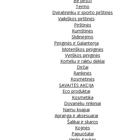
Be pirštų
Termo
Dviratininkų ir sporto pirštinės
Vaikiškos pirštinės
Pirštinės
Kumštinės
Slidinėjimo
Piniginės ir Galanterija
Moteriškos piniginės
Vyriškos piniginės
Kortelių ir raktų dėklai
Diržai
Rankinės
Kosmetinės
SAVAITĖS AKCIJA
Eco produktai
Kosmetika
Dovanėlių rinkiniai
Namų kvapai
Apranga ir aksesuarai
Šalikai ir skaros
Kojinės
Papuošalai
Veido Kaukės