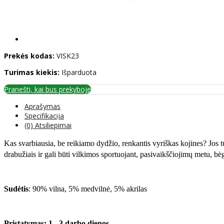
Prekės kodas:
VISK23
Turimas kiekis:
Išparduota
Pranešti, kai bus prekyboje
Aprašymas
Specifikacija
(0) Atsiliepimai
Kas svarbiausia, be reikiamo dydžio, renkantis vyriškas kojines? Jos tur
drabužiais ir gali būti vilkimos sportuojant, pasivaikščiojimų metu, bėg
Sudėtis
: 90% vilna, 5% medvilnė, 5% akrilas
Pristatymas: 1 - 3 darbo dienos.