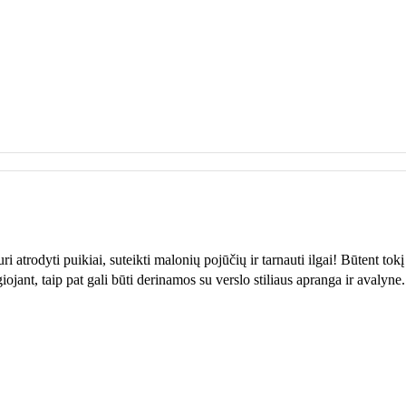
i atrodyti puikiai, suteikti malonių pojūčių ir tarnauti ilgai! Būtent tokį
iojant, taip pat gali būti derinamos su verslo stiliaus apranga ir avalyne.