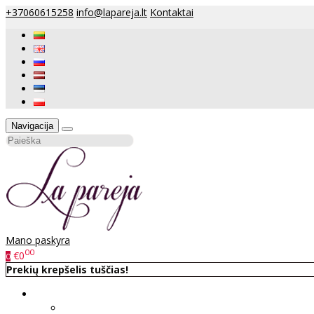
+37060615258
info@lapareja.lt
Kontaktai
Navigacija
Mano paskyra
00
€0
0
Prekių krepšelis tuščias!