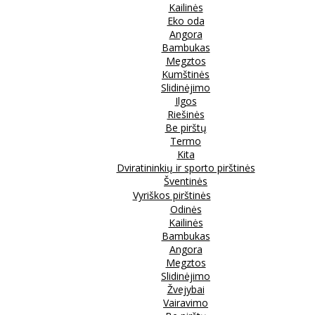
Kailinės
Eko oda
Angora
Bambukas
Megztos
Kumštinės
Slidinėjimo
Ilgos
Riešinės
Be pirštų
Termo
Kita
Dviratininkių ir sporto pirštinės
Šventinės
Vyriškos pirštinės
Odinės
Kailinės
Bambukas
Angora
Megztos
Slidinėjimo
Žvejybai
Vairavimo