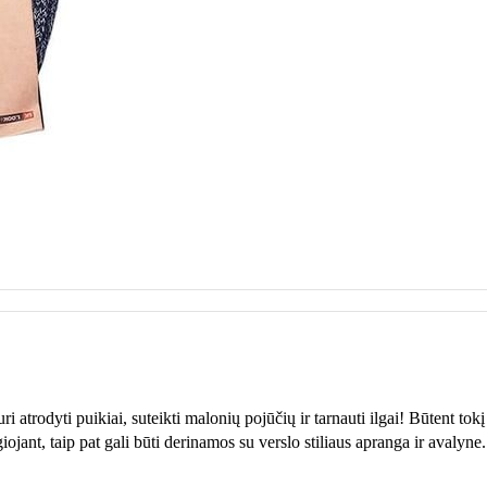
i atrodyti puikiai, suteikti malonių pojūčių ir tarnauti ilgai! Būtent tokį
iojant, taip pat gali būti derinamos su verslo stiliaus apranga ir avalyne.