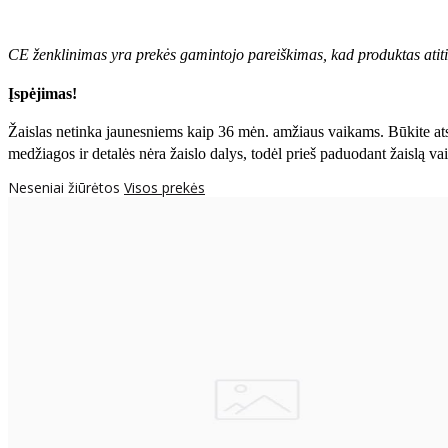
CE ženklinimas yra prekės gamintojo pareiškimas, kad produktas atit
Įspėjimas!
Žaislas netinka jaunesniems kaip 36 mėn. amžiaus vaikams. Būkite atsar
medžiagos ir detalės nėra žaislo dalys, todėl prieš paduodant žaislą va
Neseniai žiūrėtos
Visos prekės