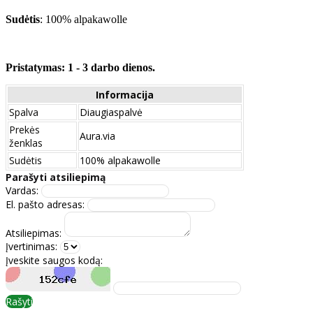
Sudėtis
: 100% alpakawolle
Pristatymas: 1 - 3 darbo dienos.
Informacija
Spalva
Diaugiaspalvė
Prekės
Aura.via
ženklas
Sudėtis
100% alpakawolle
Parašyti atsiliepimą
Vardas:
El. pašto adresas:
Atsiliepimas:
Įvertinimas:
Įveskite saugos kodą:
Rašyti