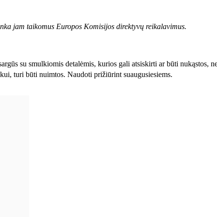
inka jam taikomus Europos Komisijos direktyvų reikalavimus.
gūs su smulkiomis detalėmis, kurios gali atsiskirti ar būti nukąstos, ne
ikui, turi būti nuimtos. Naudoti prižiūrint suaugusiesiems.