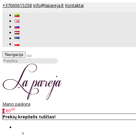
+37060615258
info@lapareja.lt
Kontaktai
Navigacija
Mano paskyra
00
€0
0
Prekių krepšelis tuščias!