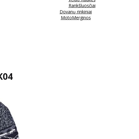
Rankšluosčiai
Dovanų rinkiniai
MotoMerginos
SK04