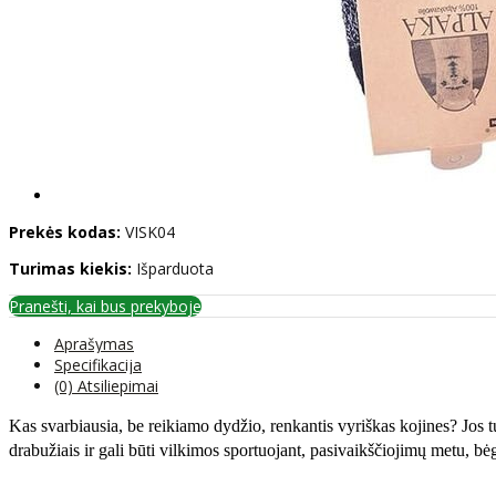
Prekės kodas:
VISK04
Turimas kiekis:
Išparduota
Pranešti, kai bus prekyboje
Aprašymas
Specifikacija
(0) Atsiliepimai
Kas svarbiausia, be reikiamo dydžio, renkantis vyriškas kojines? Jos tur
drabužiais ir gali būti vilkimos sportuojant, pasivaikščiojimų metu, bėg