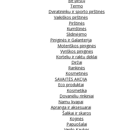
Be pirštų
Termo
Dviratininkų ir sporto pirštinės
Vaikiškos pirštinės
Pirštinės
Kumštinės
Slidinėjimo
Piniginės ir Galanterija
Moteriškos piniginės
Vyriškos piniginės
Kortelių ir raktų dėklai
Diržai
Rankinės
Kosmetinės
SAVAITĖS AKCIJA
Eco produktai
Kosmetika
Dovanėlių rinkiniai
Namų kvapai
Apranga ir aksesuarai
Šalikai ir skaros
Kojinės
Papuošalai
Veido Kaukės