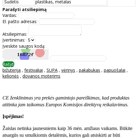
Sudėtis
plastikas, metalas
Parašyti atsiliepimą
Vardas:
El. pašto adresas:
Atsiliepimas:
Įvertinimas:
Įveskite saugos kodą:
Rašyti
bižuterija
,
festivaliai
,
SUPA
,
vėrinys
,
pakabukas
,
papuošalai
,
kelionės
,
dovanos moterims
CE ženklinimas yra prekės gamintojo pareiškimas, kad produktas
atitinka jam taikomus Europos Komisijos direktyvų reikalavimus.
Įspėjimas!
Žaislas netinka jaunesniems kaip 36 mėn. amžiaus vaikams. Būkite
atsargūs su smulkiomis detalėmis, kurios gali atsiskirti ar būti