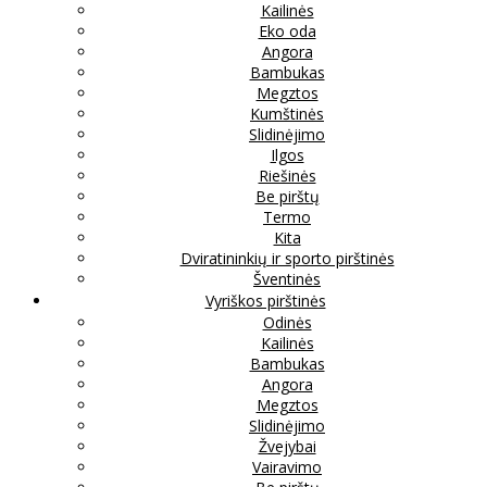
Kailinės
Eko oda
Angora
Bambukas
Megztos
Kumštinės
Slidinėjimo
Ilgos
Riešinės
Be pirštų
Termo
Kita
Dviratininkių ir sporto pirštinės
Šventinės
Vyriškos pirštinės
Odinės
Kailinės
Bambukas
Angora
Megztos
Slidinėjimo
Žvejybai
Vairavimo