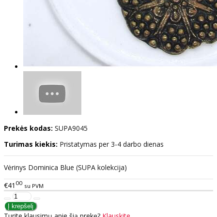
Prekės kodas:
SUPA9045
Turimas kiekis:
Pristatymas per 3-4 darbo dienas
Vėrinys Dominica Blue (SUPA kolekcija)
00
€41
su PVM
Turite klausimų apie šią prekę?
Klauskite