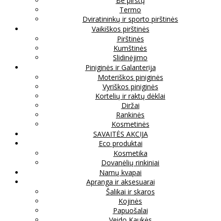
Be pirštų
Termo
Dviratininkų ir sporto pirštinės
Vaikiškos pirštinės
Pirštinės
Kumštinės
Slidinėjimo
Piniginės ir Galanterija
Moteriškos piniginės
Vyriškos piniginės
Kortelių ir raktų dėklai
Diržai
Rankinės
Kosmetinės
SAVAITĖS AKCIJA
Eco produktai
Kosmetika
Dovanėlių rinkiniai
Namų kvapai
Apranga ir aksesuarai
Šalikai ir skaros
Kojinės
Papuošalai
Veido Kaukės