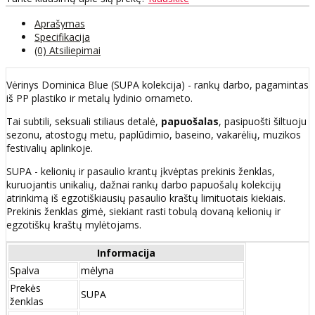
Aprašymas
Specifikacija
(0) Atsiliepimai
Vėrinys Dominica Blue (SUPA kolekcija) - rankų darbo, pagamintas
iš PP plastiko ir metalų lydinio ornameto.
Tai subtili, seksuali stiliaus detalė,
papuošalas
, pasipuošti šiltuoju
sezonu, atostogų metu, paplūdimio, baseino, vakarėlių, muzikos
festivalių aplinkoje.
SUPA - kelionių ir pasaulio krantų įkvėptas prekinis ženklas,
kuruojantis unikalių, dažnai rankų darbo papuošalų kolekcijų
atrinkimą iš egzotiškiausių pasaulio kraštų limituotais kiekiais.
Prekinis ženklas gimė, siekiant rasti tobulą dovaną kelionių ir
egzotiškų kraštų mylėtojams.
Informacija
Spalva
mėlyna
Prekės
SUPA
ženklas