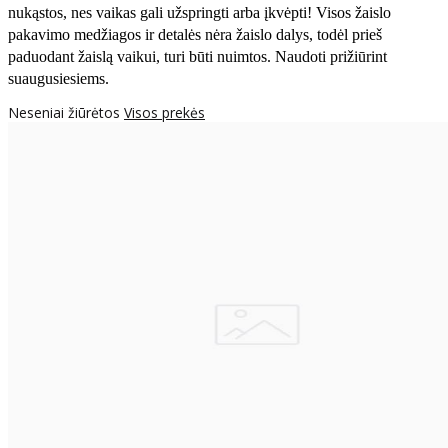
nukąstos, nes vaikas gali užspringti arba įkvėpti! Visos žaislо
pakavimo medžiagos ir detalės nėra žaislo dalys, todėl prieš
paduodant žaislą vaikui, turi būti nuimtos. Naudoti prižiūrint
suaugusiesiems.
Neseniai žiūrėtos
Visos prekės