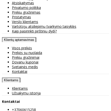
Atsiskaitymas
Privatumo politika
Prekių grąžinimas
Pristatymas
Verslo klientams
Vartotojų atsiliepimų tvarkymo taisyklės
Kaip pasirinkti pirštinių dydį?
Klientų aptarnavimas
Visos prekės
Prekės su nuolaida
Prekių grąžinimai
Dovanų kuponai
Svetainės medis
Kontaktai
Klientams
Klientams
Užsakymų istorija
Kontaktai
+37060615258