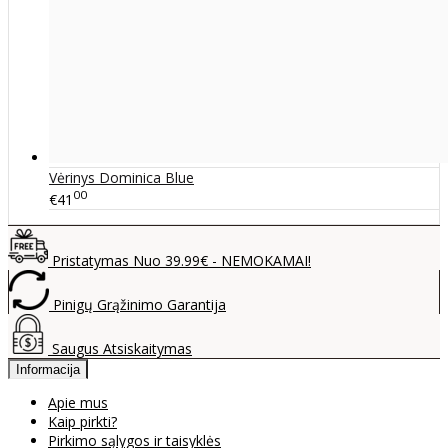
Vėrinys Dominica Blue
00
€41
Pristatymas Nuo 39.99€ - NEMOKAMAI!
Pinigų Grąžinimo Garantija
Saugus Atsiskaitymas
Informacija
Apie mus
Kaip pirkti?
Pirkimo sąlygos ir taisyklės