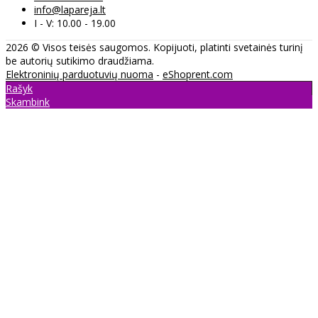
info@lapareja.lt
I - V: 10.00 - 19.00
2026 © Visos teisės saugomos. Kopijuoti, platinti svetainės turinį
be autorių sutikimo draudžiama.
Elektroninių parduotuvių nuoma
-
eShoprent.com
Rašyk
Skambink