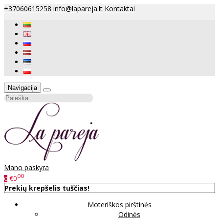
+37060615258
info@lapareja.lt
Kontaktai
Navigacija
Mano paskyra
00
€0
0
Prekių krepšelis tuščias!
Moteriškos pirštinės
Odinės