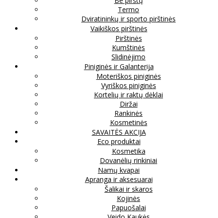
Be pirštų
Termo
Dviratininkų ir sporto pirštinės
Vaikiškos pirštinės
Pirštinės
Kumštinės
Slidinėjimo
Piniginės ir Galanterija
Moteriškos piniginės
Vyriškos piniginės
Kortelių ir raktų dėklai
Diržai
Rankinės
Kosmetinės
SAVAITĖS AKCIJA
Eco produktai
Kosmetika
Dovanėlių rinkiniai
Namų kvapai
Apranga ir aksesuarai
Šalikai ir skaros
Kojinės
Papuošalai
Veido Kaukės