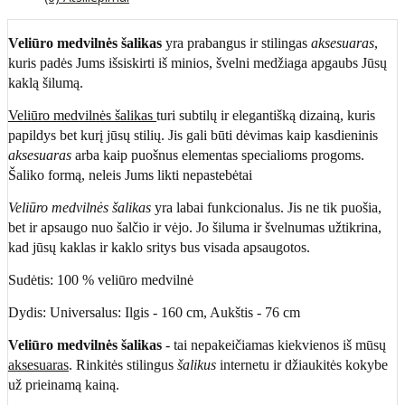
Veliūro medvilnės šalikas
yra prabangus ir stilingas
aksesuaras
,
kuris padės Jums išsiskirti iš minios, švelni medžiaga apgaubs Jūsų
kaklą šilumą.
Veliūro medvilnės šalikas
turi subtilų ir elegantišką dizainą, kuris
papildys bet kurį jūsų stilių. Jis gali būti dėvimas kaip kasdieninis
aksesuaras
arba kaip puošnus elementas specialioms progoms.
Šaliko formą, neleis Jums likti nepastebėtai
Veliūro medvilnės šalikas
yra labai funkcionalus. Jis ne tik puošia,
bet ir apsaugo nuo šalčio ir vėjo. Jo šiluma ir švelnumas užtikrina,
kad jūsų kaklas ir kaklo sritys bus visada apsaugotos.
Sudėtis: 100 % veliūro medvilnė
Dydis: Universalus: Ilgis - 160 cm, Aukštis - 76 cm
Veliūro medvilnės šalikas
- tai nepakeičiamas kiekvienos iš mūsų
aksesuaras
. Rinkitės stilingus
šalikus
internetu ir džiaukitės kokybe
už prieinamą kainą.