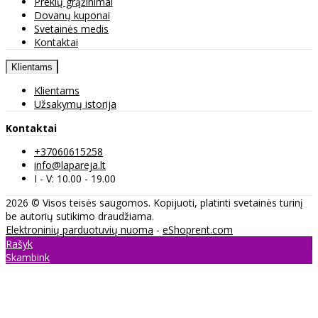
Prekių grąžinimai
Dovanų kuponai
Svetainės medis
Kontaktai
Klientams
Klientams
Užsakymų istorija
Kontaktai
+37060615258
info@lapareja.lt
I - V: 10.00 - 19.00
2026 © Visos teisės saugomos. Kopijuoti, platinti svetainės turinį
be autorių sutikimo draudžiama.
Elektroninių parduotuvių nuoma
-
eShoprent.com
Rašyk
Skambink