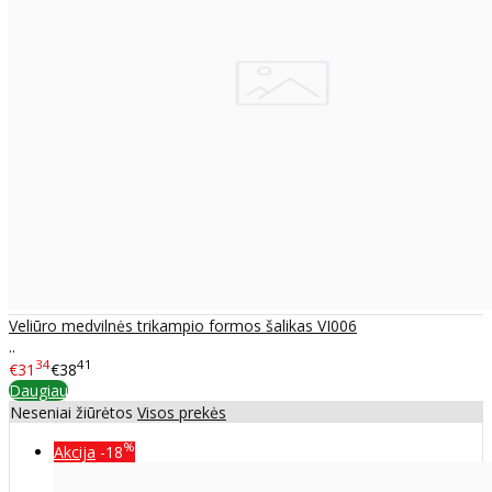
Veliūro medvilnės trikampio formos šalikas VI006
..
34
41
€31
€38
Daugiau
Neseniai žiūrėtos
Visos prekės
%
Akcija
-18