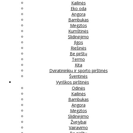
Kailinės
Eko oda
Angora
Bambukas
Megztos
Kumštinės
Slidinėjimo
Ilgos
Riešinės
Be pirštų
Termo
Kita
Dviratininkių ir sporto pirštinės
Šventinės
Vyriškos pirštinės
Odinės
Kailinės
Bambukas
Angora
Megztos
Slidinėjimo
Žvejybai
Vairavimo