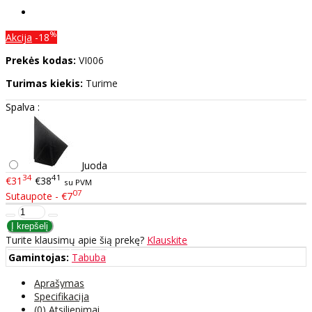
%
Akcija
-18
Prekės kodas:
VI006
Turimas kiekis:
Turime
Spalva :
Juoda
34
41
€31
€38
su PVM
07
Sutaupote - €7
Turite klausimų apie šią prekę?
Klauskite
Gamintojas:
Tabuba
Aprašymas
Specifikacija
(0) Atsiliepimai