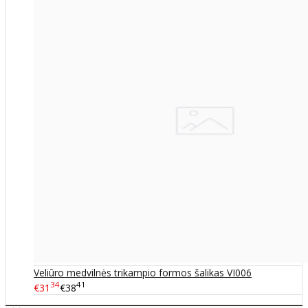
Veliūro medvilnės trikampio formos šalikas VI006
34
41
€31
€38