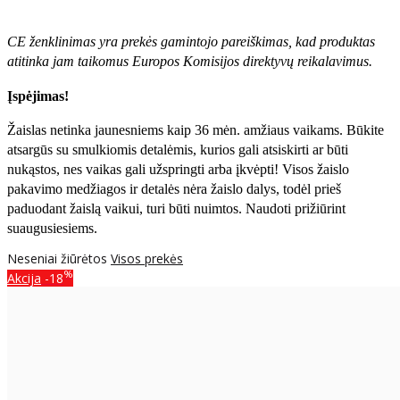
CE ženklinimas yra prekės gamintojo pareiškimas, kad produktas
atitinka jam taikomus Europos Komisijos direktyvų reikalavimus.
Įspėjimas!
Žaislas netinka jaunesniems kaip 36 mėn. amžiaus vaikams. Būkite
atsargūs su smulkiomis detalėmis, kurios gali atsiskirti ar būti
nukąstos, nes vaikas gali užspringti arba įkvėpti! Visos žaislо
pakavimo medžiagos ir detalės nėra žaislo dalys, todėl prieš
paduodant žaislą vaikui, turi būti nuimtos. Naudoti prižiūrint
suaugusiesiems.
Neseniai žiūrėtos
Visos prekės
%
Akcija
-18