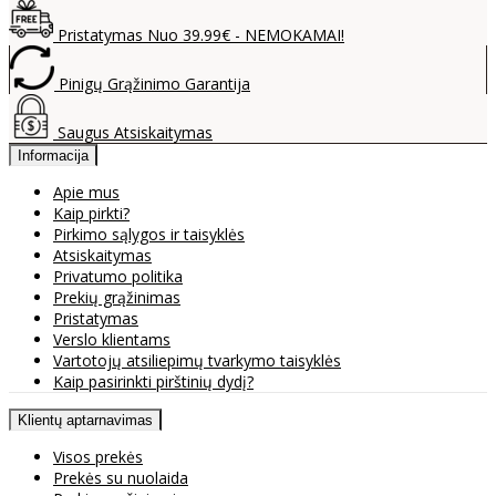
Pristatymas Nuo 39.99€ - NEMOKAMAI!
Pinigų Grąžinimo Garantija
Saugus Atsiskaitymas
Informacija
Apie mus
Kaip pirkti?
Pirkimo sąlygos ir taisyklės
Atsiskaitymas
Privatumo politika
Prekių grąžinimas
Pristatymas
Verslo klientams
Vartotojų atsiliepimų tvarkymo taisyklės
Kaip pasirinkti pirštinių dydį?
Klientų aptarnavimas
Visos prekės
Prekės su nuolaida