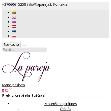
+37060615258
info@lapareja.lt
Kontaktai
Navigacija
Mano paskyra
00
€0
0
Prekių krepšelis tuščias!
Moteriškos pirštinės
Odinės