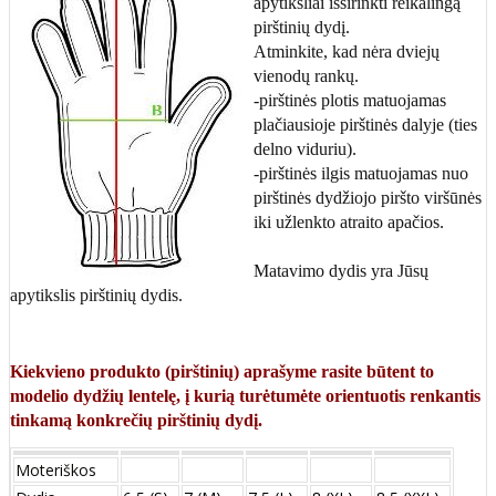
apytiksliai išsirinkti reikalingą
pirštinių dydį.
Atminkite, kad nėra dviejų
vienodų rankų.
-pirštinės plotis matuojamas
plačiausioje pirštinės dalyje (ties
delno viduriu).
-pirštinės ilgis matuojamas nuo
pirštinės dydžiojo piršto viršūnės
iki užlenkto atraito apačios.
Matavimo dydis yra Jūsų
apytikslis pirštinių dydis.
Kiekvieno produkto (pirštinių) aprašyme rasite būtent to
modelio dydžių lentelę, į kurią turėtumėte orientuotis renkantis
tinkamą konkrečių pirštinių dydį.
Moteriškos