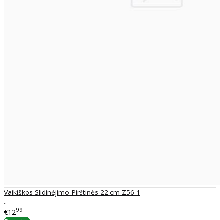
Vaikiškos Slidinėjimo Pirštinės 22 cm Z56-1
..
99
€12