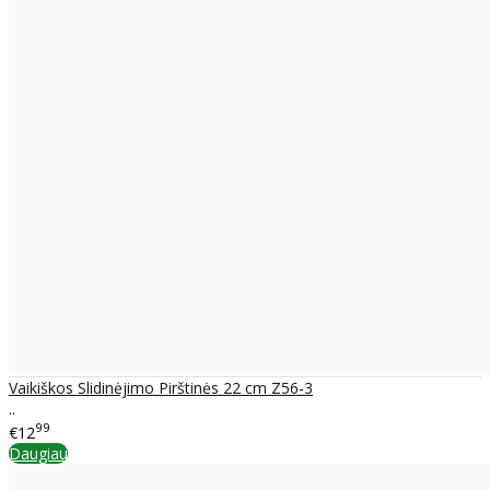
Vaikiškos Slidinėjimo Pirštinės 22 cm Z56-3
..
99
€12
Daugiau