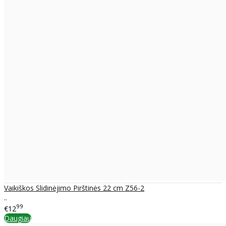
Vaikiškos Slidinėjimo Pirštinės 22 cm Z56-2
..
99
€12
Daugiau