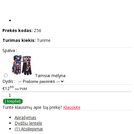
Prekės kodas:
Z56
Turimas kiekis:
Turime
Spalva :
Tamsiai mėlyna
Dydis :
99
€12
su PVM
Turite klausimų apie šią prekę?
Klauskite
Aprašymas
Dydžių lentelė
(1) Atsiliepimai