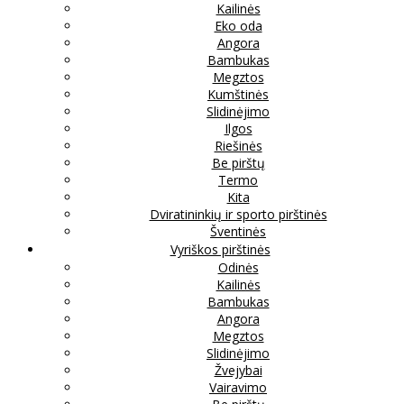
Kailinės
Eko oda
Angora
Bambukas
Megztos
Kumštinės
Slidinėjimo
Ilgos
Riešinės
Be pirštų
Termo
Kita
Dviratininkių ir sporto pirštinės
Šventinės
Vyriškos pirštinės
Odinės
Kailinės
Bambukas
Angora
Megztos
Slidinėjimo
Žvejybai
Vairavimo