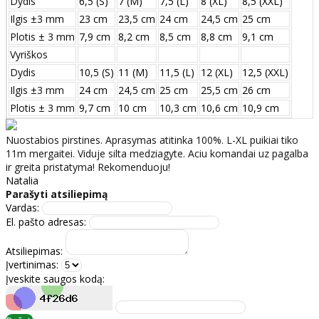
Dydis
6,5 (S)
7 (M)
7,5 (L)
8 (XL)
8,5 (XXL)
Ilgis ±3 mm
23 cm
23,5 cm
24 cm
24,5 cm
25 cm
Plotis ± 3 mm
7,9 cm
8,2 cm
8,5 cm
8,8 cm
9,1 cm
Vyriškos
Dydis
10,5 (S)
11 (M)
11,5 (L)
12 (XL)
12,5 (XXL)
Ilgis ±3 mm
24 сm
24,5 сm
25 сm
25,5 сm
26 сm
Plotis ± 3 mm
9,7 сm
10 сm
10,3 сm
10,6 сm
10,9 сm
Nuostabios pirstines. Aprasymas atitinka 100%. L-XL puikiai tiko
11m mergaitei. Viduje silta medziagyte. Aciu komandai uz pagalba
ir greita pristatyma! Rekomenduoju!
Natalia
Parašyti atsiliepimą
Vardas:
El. pašto adresas:
Atsiliepimas:
Įvertinimas:
Įveskite saugos kodą: