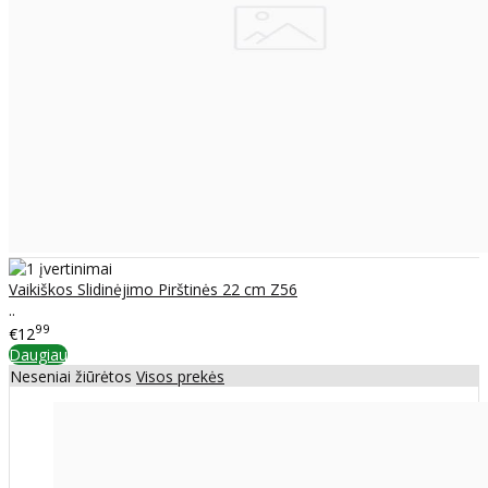
Vaikiškos Slidinėjimo Pirštinės 22 cm Z56
..
99
€12
Daugiau
Neseniai žiūrėtos
Visos prekės