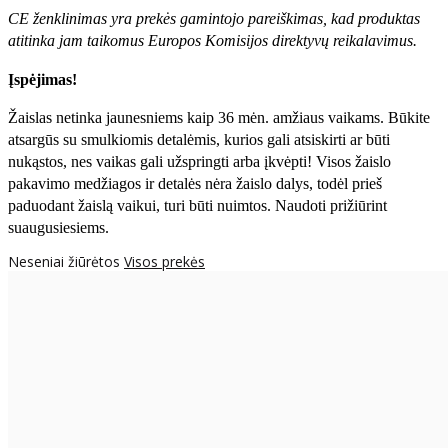
CE ženklinimas yra prekės gamintojo pareiškimas, kad produktas
atitinka jam taikomus Europos Komisijos direktyvų reikalavimus.
Įspėjimas!
Žaislas netinka jaunesniems kaip 36 mėn. amžiaus vaikams. Būkite
atsargūs su smulkiomis detalėmis, kurios gali atsiskirti ar būti
nukąstos, nes vaikas gali užspringti arba įkvėpti! Visos žaislо
pakavimo medžiagos ir detalės nėra žaislo dalys, todėl prieš
paduodant žaislą vaikui, turi būti nuimtos. Naudoti prižiūrint
suaugusiesiems.
Neseniai žiūrėtos
Visos prekės