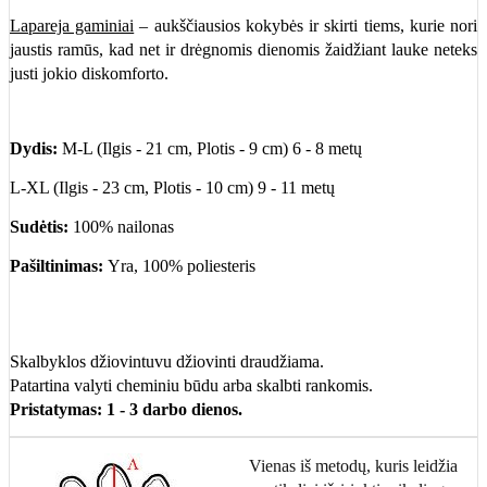
Lapareja gaminiai
– aukščiausios kokybės ir skirti tiems, kurie nori
jaustis ramūs, kad net ir drėgnomis dienomis žaidžiant lauke neteks
justi jokio diskomforto.
Dydis:
M-L (
Ilgis - 21 cm, Plotis - 9 cm
) 6 - 8
metų
L-XL (
Ilgis - 23 cm, Plotis - 10 cm
) 9 - 11 metų
Sudėtis:
100% nailonas
Pašiltinimas:
Yra, 100% poliesteris
Skalbyklos džiovintuvu džiovinti draudžiama.
Patartina valyti cheminiu būdu arba skalbti rankomis.
Pristatymas: 1 - 3 darbo dienos.
Vienas iš metodų, kuris leidžia