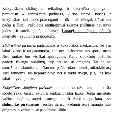
Kokybiškam slidinėjimui reikalinga ir kokybiška apranga ir
pirmiausia –
slidinėjimo pirštinės
, kurios storos, tvirtos ir
kokybiškos, tad padės pramogauti ne tik labai stilingai, tačiau tuo
pačiu ir šiltai. Pirštuotos
slidinėjimui skirtos pirštinės
nevaržys
judesių ir suteiks judėjimo laisvę.
Lapareja slidinėjimo pirštinės
internetu
– saugioms pramogoms.
Slidinėjimo pirštinės
pagamintos iš kokybiškos medžiagos, tad yra
labai tvirtos ir tai garantuoja, kad net ir ekstremalaus sporto metu
Jūsų rankos bus visiškai apsaugotos. Kelių sluoksnių pirštinės
padeda išvengti nušalimų, taip pat nejusti drėgmės. Tai ne tik
sumažina diskomfortą, tačiau tuo pačiu sukurti
tobulą mikroklimatą
Jūsų rankoms
. Jos neprakaituoja net ir tokiu atveju, jeigu fiziškai
labai aktyviai judate.
Kokybiškos slidėjimo pirštinės
puikiai tinka užsiimant ne tik šia
sporto šaka, tačiau aktyviai leidžiant laiką lauke. Jeigu mėgstate
važinėti rogėmis, statyti besmegenius arba žaisti sniego karą – su
slidininko pirštinėmis
jausitės geriau, kadangi išorė apaugo nuo
drėgmės, o vidinė pusė papildomai šildo.