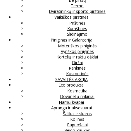
Be pirštų
Termo
Dviratininkų ir sporto pirštinės
Vaikiškos pirštinės
Pirštinės
Kumštinės
Slidinėjimo
Piniginės ir Galanterija
Moteriškos piniginės
Vyriškos piniginės
Kortelių ir raktų dėklai
Diržai
Rankinės
Kosmetinės
SAVAITĖS AKCIJA
Eco produktai
Kosmetika
Dovanėlių rinkiniai
Namų kvapai
Apranga ir aksesuarai
Šalikai ir skaros
Kojinės
Papuošalai
Veido Kaukės