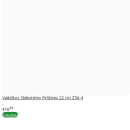
Vaikiškos Slidinėjimo Pirštinės 22 cm Z56-4
..
99
€16
Daugiau