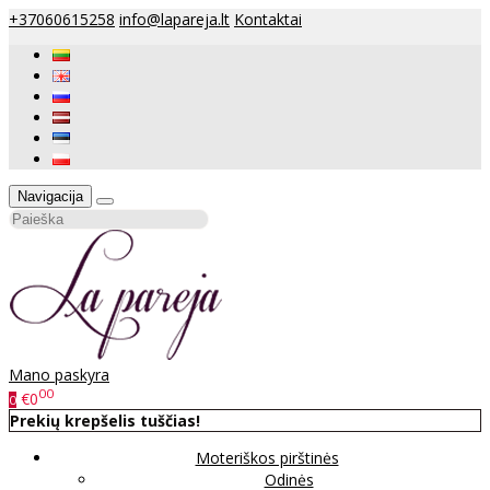
+37060615258
info@lapareja.lt
Kontaktai
Navigacija
Mano paskyra
00
€0
0
Prekių krepšelis tuščias!
Moteriškos pirštinės
Odinės