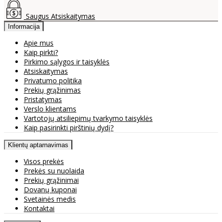
Saugus Atsiskaitymas
Informacija
Apie mus
Kaip pirkti?
Pirkimo sąlygos ir taisyklės
Atsiskaitymas
Privatumo politika
Prekių grąžinimas
Pristatymas
Verslo klientams
Vartotojų atsiliepimų tvarkymo taisyklės
Kaip pasirinkti pirštinių dydį?
Klientų aptarnavimas
Visos prekės
Prekės su nuolaida
Prekių grąžinimai
Dovanų kuponai
Svetainės medis
Kontaktai