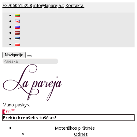
+37060615258
info@lapareja.lt
Kontaktai
Navigacija
Mano paskyra
00
€0
0
Prekių krepšelis tuščias!
Moteriškos pirštinės
Odinės