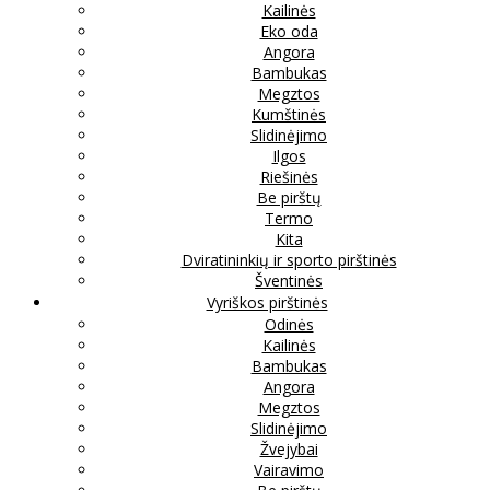
Kailinės
Eko oda
Angora
Bambukas
Megztos
Kumštinės
Slidinėjimo
Ilgos
Riešinės
Be pirštų
Termo
Kita
Dviratininkių ir sporto pirštinės
Šventinės
Vyriškos pirštinės
Odinės
Kailinės
Bambukas
Angora
Megztos
Slidinėjimo
Žvejybai
Vairavimo