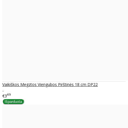
Vaikiškos Megztos Viengubos Pirštinės 18 cm DP22
..
49
€3