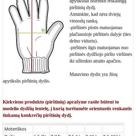
apytiksliai išsirinkti reikalingą
pirštinių dydį.
Atminkite, kad nėra dviejų
vienodų rankų.
-pirštinės plotis matuojamas
plačiausioje pirštinės dalyje (ties
delno viduriu).
-pirštinės ilgis matuojamas nuo
pirštinės dydžiojo piršto viršūnės
iki užlenkto atraito apačios.
Matavimo dydis yra Jūsų
apytikslis pirštinių dydis.
Kiekvieno produkto (pirštinių) aprašyme rasite būtent to
modelio dydžių lentelę, į kurią turėtumėte orientuotis renkantis
tinkamą konkrečių pirštinių dydį.
Moteriškos