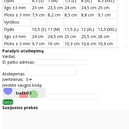
Dydis
6,5 (S)
7 (M)
7,5 (L)
8 (XL)
8,5 (XXL)
Ilgis ±3 mm
23 cm
23,5 cm
24 cm
24,5 cm
25 cm
Plotis ± 3 mm
7,9 cm
8,2 cm
8,5 cm
8,8 cm
9,1 cm
Vyriškos
Dydis
10,5 (S)
11 (M)
11,5 (L)
12 (XL)
12,5 (XXL)
Ilgis ±3 mm
24 сm
24,5 сm
25 сm
25,5 сm
26 сm
Plotis ± 3 mm
9,7 сm
10 сm
10,3 сm
10,6 сm
10,9 сm
Parašyti atsiliepimą
Vardas:
El. pašto adresas:
Atsiliepimas:
Įvertinimas:
Įveskite saugos kodą:
Rašyti
Susijusios prekės