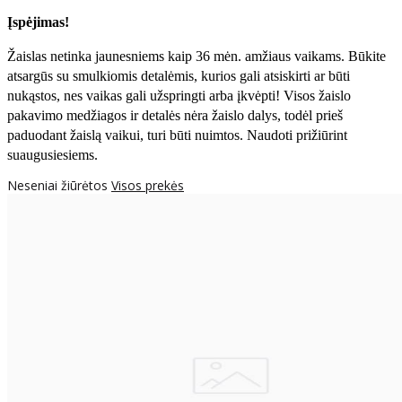
Įspėjimas!
Žaislas netinka jaunesniems kaip 36 mėn. amžiaus vaikams. Būkite
atsargūs su smulkiomis detalėmis, kurios gali atsiskirti ar būti
nukąstos, nes vaikas gali užspringti arba įkvėpti! Visos žaislо
pakavimo medžiagos ir detalės nėra žaislo dalys, todėl prieš
paduodant žaislą vaikui, turi būti nuimtos. Naudoti prižiūrint
suaugusiesiems.
Neseniai žiūrėtos
Visos prekės