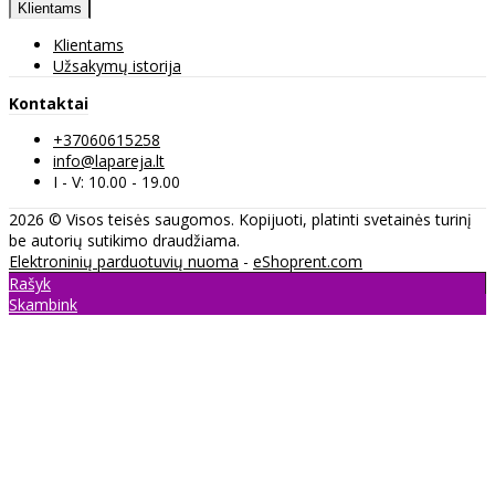
Klientams
Klientams
Užsakymų istorija
Kontaktai
+37060615258
info@lapareja.lt
I - V: 10.00 - 19.00
2026 © Visos teisės saugomos. Kopijuoti, platinti svetainės turinį
be autorių sutikimo draudžiama.
Elektroninių parduotuvių nuoma
-
eShoprent.com
Rašyk
Skambink