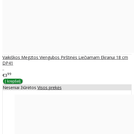
Vaikiškos Megztos Viengubos Pirštinės Liečiamam Ekranui 18 cm
DP41
..
99
€3
Neseniai žiūrėtos
Visos prekės