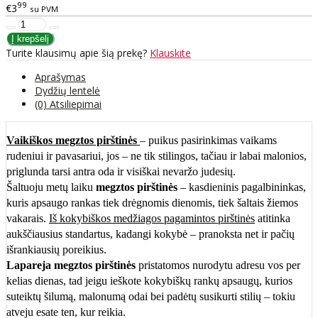
99
€3
su PVM
Turite klausimų apie šią prekę?
Klauskite
Aprašymas
Dydžių lentelė
(0) Atsiliepimai
Vaikiškos megztos pirštinės
– puikus pasirinkimas vaikams
rudeniui ir pavasariui, jos – ne tik stilingos, tačiau ir labai malonios,
priglunda tarsi antra oda ir visiškai nevaržo judesių.
Šaltuoju metų laiku
megztos pirštinės
– kasdieninis pagalbininkas,
kuris apsaugo rankas tiek drėgnomis dienomis, tiek šaltais žiemos
vakarais.
Iš kokybiškos medžiagos pagamintos pirštinės
atitinka
aukščiausius standartus, kadangi kokybė – pranoksta net ir pačių
išrankiausių poreikius.
Lapareja megztos pirštinės
pristatomos nurodytu adresu vos per
kelias dienas, tad jeigu ieškote kokybiškų rankų apsaugų, kurios
suteiktų šilumą, malonumą odai bei padėtų susikurti stilių – tokiu
atveju esate ten, kur reikia.