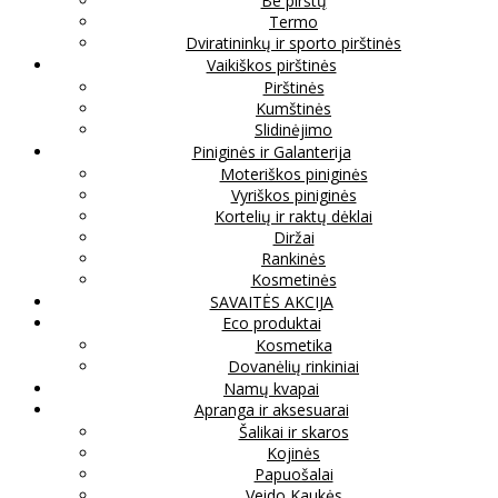
Be pirštų
Termo
Dviratininkų ir sporto pirštinės
Vaikiškos pirštinės
Pirštinės
Kumštinės
Slidinėjimo
Piniginės ir Galanterija
Moteriškos piniginės
Vyriškos piniginės
Kortelių ir raktų dėklai
Diržai
Rankinės
Kosmetinės
SAVAITĖS AKCIJA
Eco produktai
Kosmetika
Dovanėlių rinkiniai
Namų kvapai
Apranga ir aksesuarai
Šalikai ir skaros
Kojinės
Papuošalai
Veido Kaukės