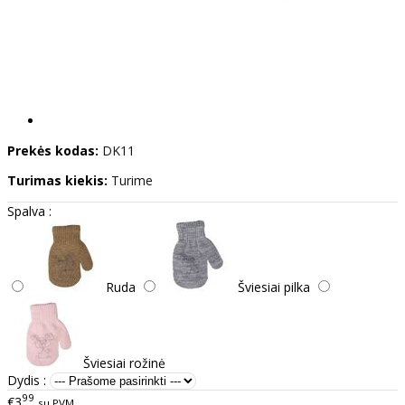
Prekės kodas:
DK11
Turimas kiekis:
Turime
Spalva :
Ruda
Šviesiai pilka
Šviesiai rožinė
Dydis :
99
€3
su PVM