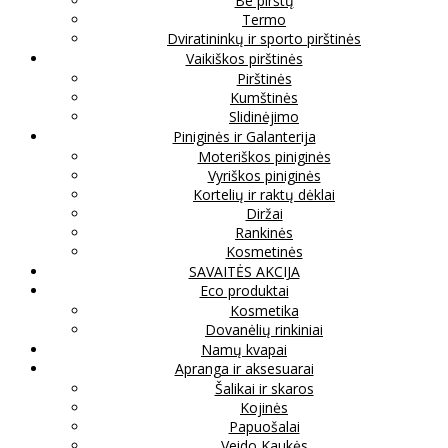
Be pirštų
Termo
Dviratininkų ir sporto pirštinės
Vaikiškos pirštinės
Pirštinės
Kumštinės
Slidinėjimo
Piniginės ir Galanterija
Moteriškos piniginės
Vyriškos piniginės
Kortelių ir raktų dėklai
Diržai
Rankinės
Kosmetinės
SAVAITĖS AKCIJA
Eco produktai
Kosmetika
Dovanėlių rinkiniai
Namų kvapai
Apranga ir aksesuarai
Šalikai ir skaros
Kojinės
Papuošalai
Veido Kaukės