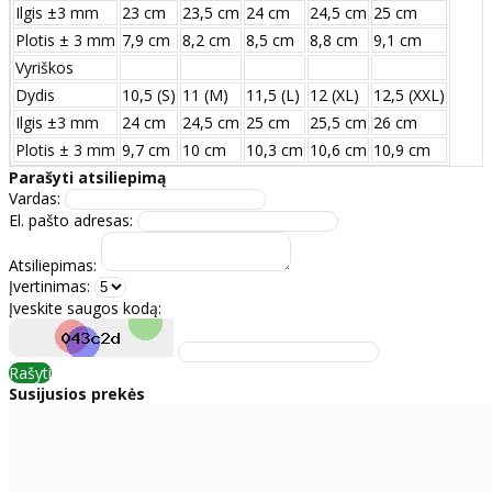
Ilgis ±3 mm
23 cm
23,5 cm
24 cm
24,5 cm
25 cm
Plotis ± 3 mm
7,9 cm
8,2 cm
8,5 cm
8,8 cm
9,1 cm
Vyriškos
Dydis
10,5 (S)
11 (M)
11,5 (L)
12 (XL)
12,5 (XXL)
Ilgis ±3 mm
24 сm
24,5 сm
25 сm
25,5 сm
26 сm
Plotis ± 3 mm
9,7 сm
10 сm
10,3 сm
10,6 сm
10,9 сm
Parašyti atsiliepimą
Vardas:
El. pašto adresas:
Atsiliepimas:
Įvertinimas:
Įveskite saugos kodą:
Rašyti
Susijusios prekės