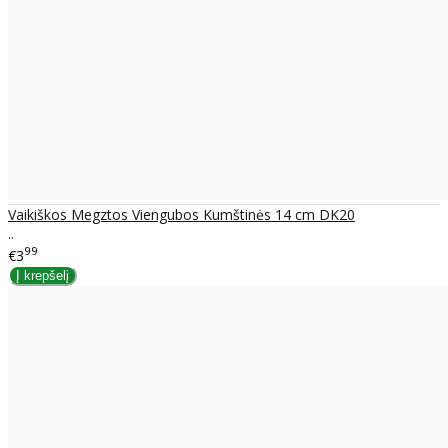
Vaikiškos Megztos Viengubos Kumštinės 14 cm DK20
..
99
€3