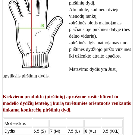
pirštinių dydį.
Atminkite, kad nėra dviejų
vienodų rankų.
-pirštinės plotis matuojamas
plačiausioje pirštinės dalyje (ties
delno viduriu).
-pirštinės ilgis matuojamas nuo
pirštinės dydžiojo piršto viršūnės
iki užlenkto atraito apačios.
Matavimo dydis yra Jūsų
apytikslis pirštinių dydis.
Kiekvieno produkto (pirštinių) aprašyme rasite būtent to
modelio dydžių lentelę, į kurią turėtumėte orientuotis renkantis
tinkamą konkrečių pirštinių dydį.
Moteriškos
Dydis
6,5 (S)
7 (M)
7,5 (L)
8 (XL)
8,5 (XXL)