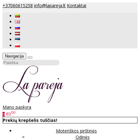
+37060615258
info@lapareja.lt
Kontaktai
Navigacija
Mano paskyra
00
€0
0
Prekių krepšelis tuščias!
Moteriškos pirštinės
Odinės