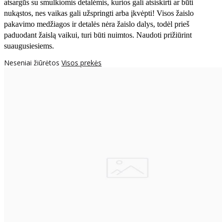
atsargūs su smulkiomis detalėmis, kurios gali atsiskirti ar būti
nukąstos, nes vaikas gali užspringti arba įkvėpti! Visos žaislо
pakavimo medžiagos ir detalės nėra žaislo dalys, todėl prieš
paduodant žaislą vaikui, turi būti nuimtos. Naudoti prižiūrint
suaugusiesiems.
Neseniai žiūrėtos
Visos prekės