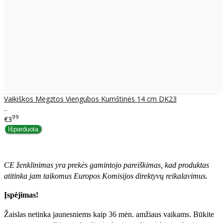
Vaikiškos Megztos Viengubos Kumštinės 14 cm DK23
..
99
€3
CE ženklinimas yra prekės gamintojo pareiškimas, kad produktas
atitinka jam taikomus Europos Komisijos direktyvų reikalavimus.
Įspėjimas!
Žaislas netinka jaunesniems kaip 36 mėn. amžiaus vaikams. Būkite