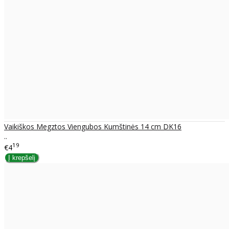
Vaikiškos Megztos Viengubos Kumštinės 14 cm DK16
..
19
€4