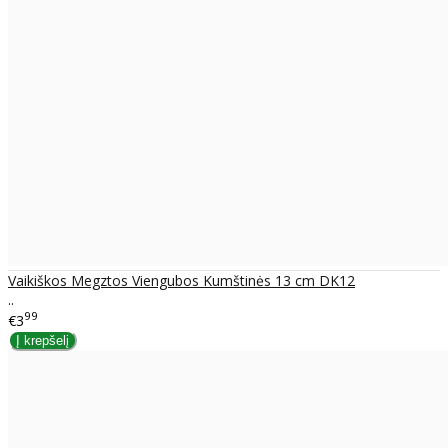
Vaikiškos Megztos Viengubos Kumštinės 13 cm DK12
..
99
€3