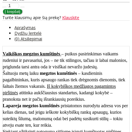
Turite klausimų apie šią prekę?
Klauskite
Aprašymas
Dydžių lentelė
(0) Atsiliepimai
Vaikiškos megztos kumštinės
– puikus pasirinkimas vaikams
rudeniui ir pavasariui, jos – ne tik stilingos, tačiau ir labai malonios,
priglunda tarsi antra oda ir visiškai nevaržo judesių.
Šaltuoju metų laiku
megztos kumštinės
– kasdieninis
pagalbininkas, kuris apsaugo rankas tiek drėgnomis dienomis, tiek
šaltais žiemos vakarais.
Iš kokybiškos medžiagos pagamintos
pirštinės
atitinka aukščiausius standartus, kadangi kokybė –
pranoksta net ir pačių išrankiausių poreikius.
Lapareja megztos kumštinės
pristatomos nurodytu adresu vos per
kelias dienas, tad jeigu ieškote kokybiškų rankų apsaugų, kurios
suteiktų šilumą, malonumą odai bei padėtų susikurti stilių – tokiu
atveju esate ten, kur reikia.
Siekiant užtikrinti patogumą siūlome įsigyti
kumštuotas pirštines
,