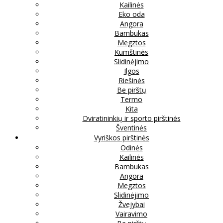
Kailinės
Eko oda
Angora
Bambukas
Megztos
Kumštinės
Slidinėjimo
Ilgos
Riešinės
Be pirštų
Termo
Kita
Dviratininkių ir sporto pirštinės
Šventinės
Vyriškos pirštinės
Odinės
Kailinės
Bambukas
Angora
Megztos
Slidinėjimo
Žvejybai
Vairavimo