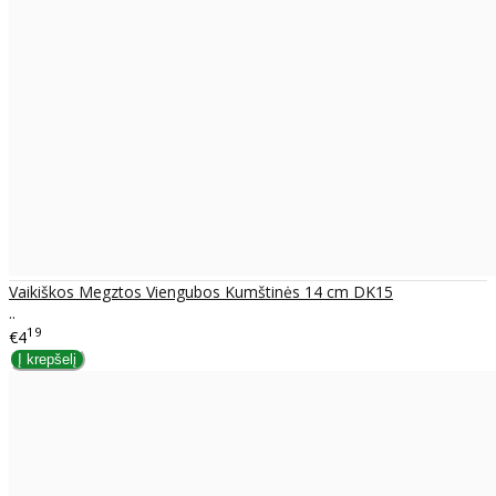
Vaikiškos Megztos Viengubos Kumštinės 14 cm DK15
..
19
€4