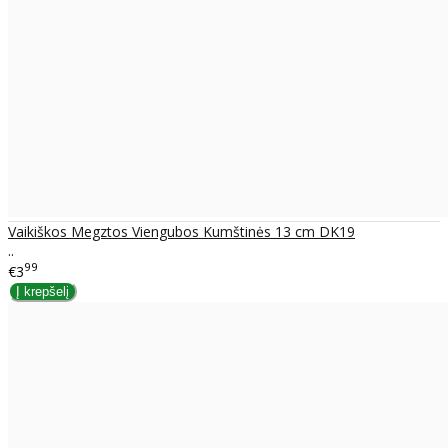
Vaikiškos Megztos Viengubos Kumštinės 13 cm DK19
..
99
€3