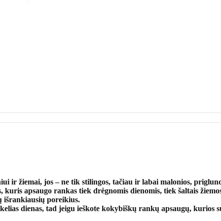
i ir žiemai, jos – ne tik stilingos, tačiau ir labai malonios, priglun
, kuris apsaugo rankas tiek drėgnomis dienomis, tiek šaltais žiemo
 išrankiausių poreikius.
elias dienas, tad jeigu ieškote kokybiškų rankų apsaugų, kurios su