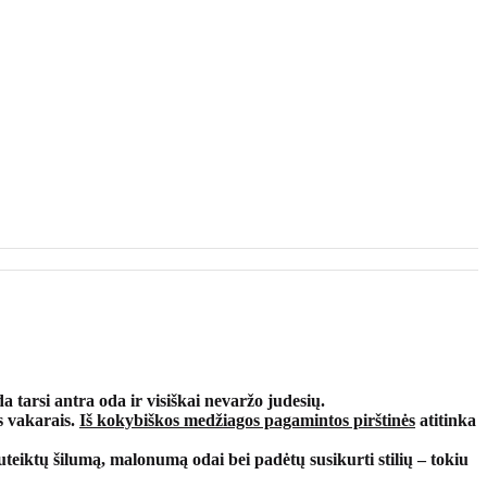
da tarsi antra oda ir visiškai nevaržo judesių.
s vakarais.
Iš kokybiškos medžiagos pagamintos pirštinės
atitinka
teiktų šilumą, malonumą odai bei padėtų susikurti stilių – tokiu