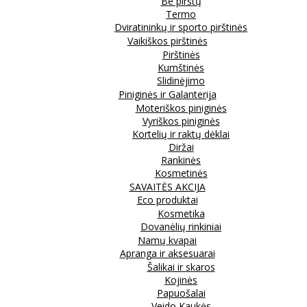
Be pirštų
Termo
Dviratininkų ir sporto pirštinės
Vaikiškos pirštinės
Pirštinės
Kumštinės
Slidinėjimo
Piniginės ir Galanterija
Moteriškos piniginės
Vyriškos piniginės
Kortelių ir raktų dėklai
Diržai
Rankinės
Kosmetinės
SAVAITĖS AKCIJA
Eco produktai
Kosmetika
Dovanėlių rinkiniai
Namų kvapai
Apranga ir aksesuarai
Šalikai ir skaros
Kojinės
Papuošalai
Veido Kaukės