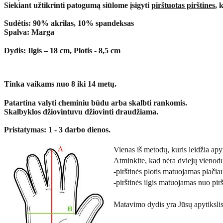
Siekiant užtikrinti patogumą siūlome įsigyti
pirštuotas pirštines
, 
Sudėtis
: 90% akrilas, 10% spandeksas
Spalva:
Marga
Dydis:
Ilgis – 18 cm, Plotis - 8,5 cm
Tinka vaikams nuo 8 iki 14 metų.
Patartina valyti cheminiu būdu arba skalbti rankomis.
Skalbyklos džiovintuvu džiovinti draudžiama.
Pristatymas: 1 - 3 darbo dienos.
Vienas iš metodų, kuris leidžia apyti
Atminkite, kad nėra dviejų vienod
-pirštinės plotis matuojamas plačiau
-pirštinės ilgis matuojamas nuo pirš
Matavimo dydis yra Jūsų apytikslis 