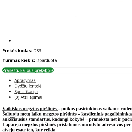
Prekės kodas:
D83
Turimas kiekis:
Išparduota
Pranešti, kai bus prekyboje
Aprašymas
Dydžių lentelė
Specifikacija
(0) Atsiliepimai
Vaikiškos megztos pirštinės
– puikus pasirinkimas
vaikams rudeniu
Šaltuoju metų laiku
megztos pirštinės
– kasdieninis pagalbininkas
aukščiausius standartus, kadangi kokybė – pranoksta net ir pačių
Lapareja megztos pirštinės
pristatomos nurodytu adresu vos per k
atveju esate ten, kur reikia.