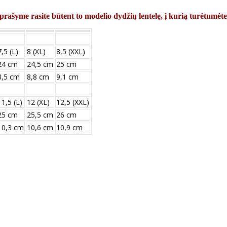
prašyme rasite būtent to modelio dydžių lentelę, į kurią turėtumėte
7,5 (L)
8 (XL)
8,5 (XXL)
24 cm
24,5 cm
25 cm
8,5 cm
8,8 cm
9,1 cm
11,5 (L)
12 (XL)
12,5 (XXL)
25 сm
25,5 сm
26 сm
10,3 сm
10,6 сm
10,9 сm