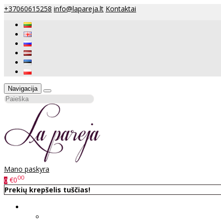
+37060615258
info@lapareja.lt
Kontaktai
Navigacija
Mano paskyra
00
€0
0
Prekių krepšelis tuščias!