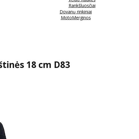
Rankšluosčiai
Dovanų rinkiniai
MotoMerginos
štinės 18 cm D83