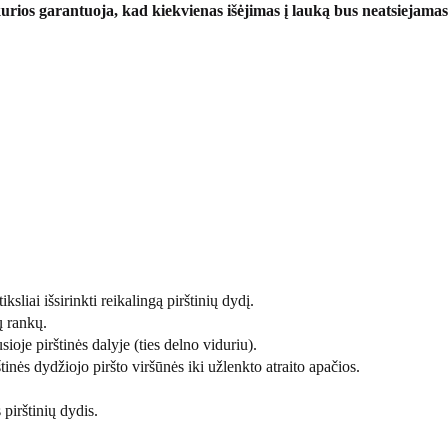
kurios garantuoja, kad kiekvienas išėjimas į lauką bus neatsiejama
ksliai išsirinkti reikalingą pirštinių dydį.
ų rankų.
sioje pirštinės dalyje (ties delno viduriu).
tinės dydžiojo piršto viršūnės iki užlenkto atraito apačios.
pirštinių dydis.