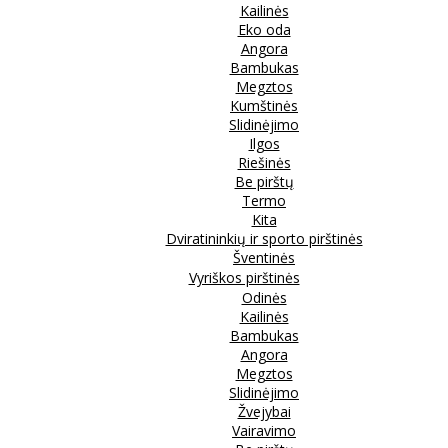
Kailinės
Eko oda
Angora
Bambukas
Megztos
Kumštinės
Slidinėjimo
Ilgos
Riešinės
Be pirštų
Termo
Kita
Dviratininkių ir sporto pirštinės
Šventinės
Vyriškos pirštinės
Odinės
Kailinės
Bambukas
Angora
Megztos
Slidinėjimo
Žvejybai
Vairavimo