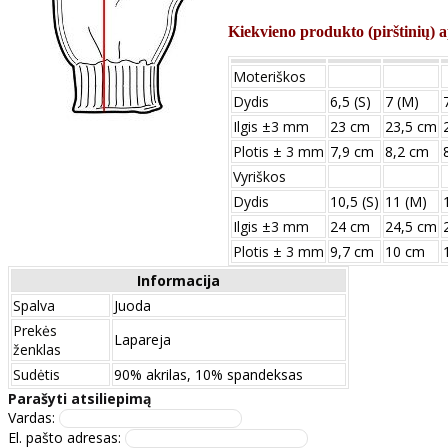
Kiekvieno produkto (pirštinių) a
Moteriškos
Dydis
6,5 (S)
7 (M)
Ilgis ±3 mm
23 cm
23,5 cm
Plotis ± 3 mm
7,9 cm
8,2 cm
Vyriškos
Dydis
10,5 (S)
11 (M)
Ilgis ±3 mm
24 сm
24,5 сm
Plotis ± 3 mm
9,7 сm
10 сm
Informacija
Spalva
Juoda
Prekės
Lapareja
ženklas
Sudėtis
90% akrilas, 10% spandeksas
Parašyti atsiliepimą
Vardas:
El. pašto adresas: