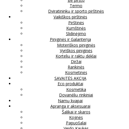
Be pirštų
Termo
Dviratininkų ir sporto pirštinės
Vaikiškos pirštinės
Pirštinės
Kumštinės
Slidinėjimo
Piniginės ir Galanterija
Moteriškos piniginės
Vyriškos piniginės
Kortelių ir raktų dėklai
Diržai
Rankinės
Kosmetinės
SAVAITĖS AKCIJA
Eco produktai
Kosmetika
Dovanėlių rinkiniai
Namų kvapai
Apranga ir aksesuarai
Šalikai ir skaros
Kojinės
Papuošalai
Veido Kaukės