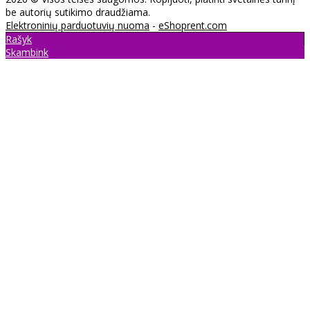
be autorių sutikimo draudžiama.
Elektroninių parduotuvių nuoma
-
eShoprent.com
Rašyk
Skambink