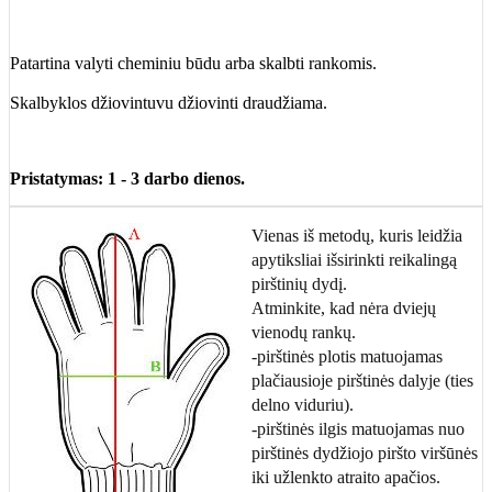
Patartina valyti cheminiu būdu arba skalbti rankomis.
Skalbyklos džiovintuvu džiovinti draudžiama.
Pristatymas: 1 - 3 darbo dienos.
Vienas iš metodų, kuris leidžia
apytiksliai išsirinkti reikalingą
pirštinių dydį.
Atminkite, kad nėra dviejų
vienodų rankų.
-pirštinės plotis matuojamas
plačiausioje pirštinės dalyje (ties
delno viduriu).
-pirštinės ilgis matuojamas nuo
pirštinės dydžiojo piršto viršūnės
iki užlenkto atraito apačios.