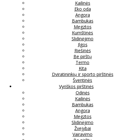
Kailinės
Eko oda
Angora
Bambukas
Megztos
Kumštinės
Slidinėjimo
Ilgos
Riešinės
Be pirštų
Termo
Kita
Dviratininkių ir sporto pirštinės
Šventinės
Vyriškos pirštinės
Odinės
Kailinės
Bambukas
Angora
Megztos
Slidinėjimo
Žvejybai
Vairavimo