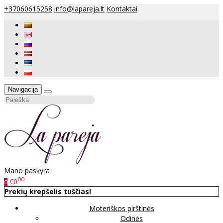
+37060615258
info@lapareja.lt
Kontaktai
Navigacija
Mano paskyra
00
€0
0
Prekių krepšelis tuščias!
Moteriškos pirštinės
Odinės