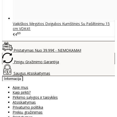
Vaikiškos Megztos Dvigubos Kumštinės Su Pašiltinimu 15
cm VDK41
89
€4
Pristatymas Nuo 39.99€ - NEMOKAMAI!
Pinigų Grąžinimo Garantija
Saugus Atsiskaitymas
Informacija
Apie mus
Kaip pirkti?
Pirkimo sąlygos ir taisyklės
Atsiskaitymas
Privatumo politika
Prekių grąžinimas