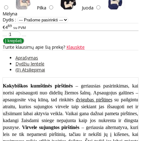
Pilka
Juoda
Mėlyna
Dydis :
89
€4
su PVM
Turite klausimų apie šią prekę?
Klauskite
Aprašymas
Dydžių lentelė
(0) Atsiliepimai
Kokybiškos kumštinės pirštinės
– geriausias pasirinkimas, kai
norisi apsisaugoti nuo didelių žiemos šalnų. Apsaugojus galūnes –
apsaugosite visą kūną, tad rinkitės
dvigubas pirštines
su pailgintu
atraitu, kurios sujungtos virvele taip siekiant jas išsaugoti net ir
užsiimant labai aktyvia veikla. Vaikai gana dažnai pameta pirštines,
kadangi žaisdami sniege nepajunta kaip jos nukrenta ir dingsta
pusnyse.
Virvele sujungtos pirštinės
– geriausia alternatyva, kuri
leis ne tik nepamesti pirštinių, tačiau ir nekišti jų į kišenes, kai