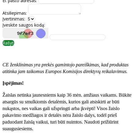
El. pašto adresas:
Atsiliepimas:
Įvertinimas:
Įveskite saugos kodą:
Rašyti
CE ženklinimas yra prekės gamintojo pareiškimas, kad produktas
atitinka jam taikomus Europos Komisijos direktyvų reikalavimus.
Įspėjimas!
Žaislas netinka jaunesniems kaip 36 mėn. amžiaus vaikams. Būkite
atsargūs su smulkiomis detalėmis, kurios gali atsiskirti ar būti
nukąstos, nes vaikas gali užspringti arba įkvėpti! Visos žaislо
pakavimo medžiagos ir detalės nėra žaislo dalys, todėl prieš
paduodant žaislą vaikui, turi būti nuimtos. Naudoti prižiūrint
suaugusiesiems.