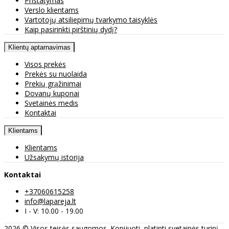
Pristatymas
Verslo klientams
Vartotojų atsiliepimų tvarkymo taisyklės
Kaip pasirinkti pirštinių dydį?
Klientų aptarnavimas
Visos prekės
Prekės su nuolaida
Prekių grąžinimai
Dovanų kuponai
Svetainės medis
Kontaktai
Klientams
Klientams
Užsakymų istorija
Kontaktai
+37060615258
info@lapareja.lt
I - V: 10.00 - 19.00
2026 © Visos teisės saugomos. Kopijuoti, platinti svetainės turinį