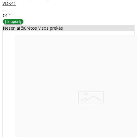
VDK41
..
89
€4
Neseniai žiūrėtos
Visos prekės