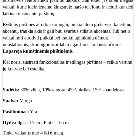
nusimovus reikia atlikit įvairius daiktus. Štai todėl jas labai mėgsta
vaikai, kurie kiekviename žingsnyje naršo telefonu ir neturi kur dėti
laikinai nusimautų pirštinių.
Ryškios pirštinės atrodo skoningai, puikiai dera greta visų kalėdinių
akcentų, traukia akis ir gali būti svarbus stiliaus akcentas. Juk net ir
vaikai nori atrodyti puikiai bei traukti aplinkinių dėmesį
nuostabiomis, skoningomis ir labai ilgai Jums tarnausiančiomis
Lapareja kumštinėmis pirštinėmis
.
Kai norisi susirasti funkcionalias ir stilingas pirštines – reikia vertinti
jų kokybę bei estetiką.
Sudėtis:
30% vilna, 10% angora, 45% akrilas, 15% spandeksas
Spalva:
Marga
Pašiltinimas:
Yra
Dydis:
Ilgis - 15 cm, Plotis – 6 cm
Tinka vaikams nuo 4 iki 6 metų.