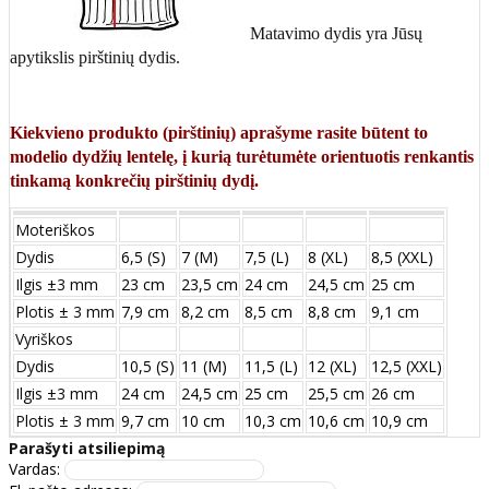
Matavimo dydis yra Jūsų
apytikslis pirštinių dydis.
Kiekvieno produkto (pirštinių) aprašyme rasite būtent to
modelio dydžių lentelę, į kurią turėtumėte orientuotis renkantis
tinkamą konkrečių pirštinių dydį.
Moteriškos
Dydis
6,5 (S)
7 (M)
7,5 (L)
8 (XL)
8,5 (XXL)
Ilgis ±3 mm
23 cm
23,5 cm
24 cm
24,5 cm
25 cm
Plotis ± 3 mm
7,9 cm
8,2 cm
8,5 cm
8,8 cm
9,1 cm
Vyriškos
Dydis
10,5 (S)
11 (M)
11,5 (L)
12 (XL)
12,5 (XXL)
Ilgis ±3 mm
24 сm
24,5 сm
25 сm
25,5 сm
26 сm
Plotis ± 3 mm
9,7 сm
10 сm
10,3 сm
10,6 сm
10,9 сm
Parašyti atsiliepimą
Vardas: