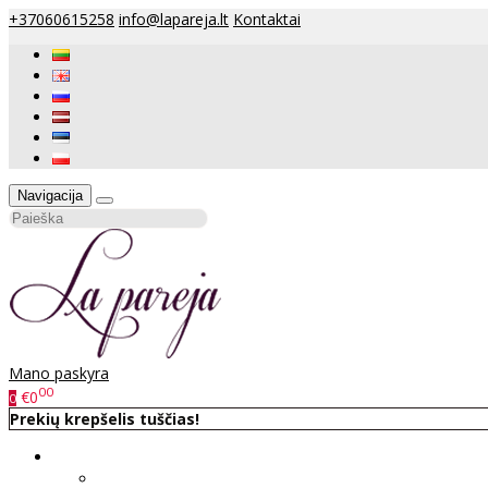
+37060615258
info@lapareja.lt
Kontaktai
Navigacija
Mano paskyra
00
€0
0
Prekių krepšelis tuščias!