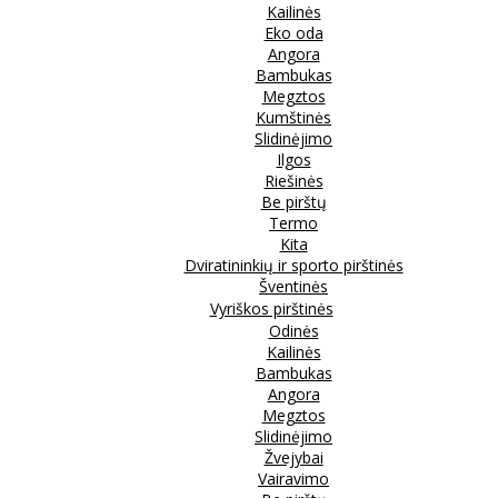
Kailinės
Eko oda
Angora
Bambukas
Megztos
Kumštinės
Slidinėjimo
Ilgos
Riešinės
Be pirštų
Termo
Kita
Dviratininkių ir sporto pirštinės
Šventinės
Vyriškos pirštinės
Odinės
Kailinės
Bambukas
Angora
Megztos
Slidinėjimo
Žvejybai
Vairavimo