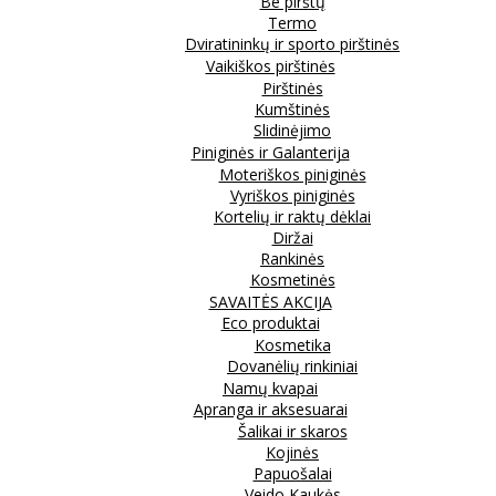
Be pirštų
Termo
Dviratininkų ir sporto pirštinės
Vaikiškos pirštinės
Pirštinės
Kumštinės
Slidinėjimo
Piniginės ir Galanterija
Moteriškos piniginės
Vyriškos piniginės
Kortelių ir raktų dėklai
Diržai
Rankinės
Kosmetinės
SAVAITĖS AKCIJA
Eco produktai
Kosmetika
Dovanėlių rinkiniai
Namų kvapai
Apranga ir aksesuarai
Šalikai ir skaros
Kojinės
Papuošalai
Veido Kaukės