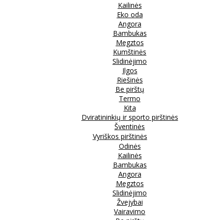
Kailinės
Eko oda
Angora
Bambukas
Megztos
Kumštinės
Slidinėjimo
Ilgos
Riešinės
Be pirštų
Termo
Kita
Dviratininkių ir sporto pirštinės
Šventinės
Vyriškos pirštinės
Odinės
Kailinės
Bambukas
Angora
Megztos
Slidinėjimo
Žvejybai
Vairavimo