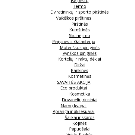
Be pirštų
Termo
Dviratininkų ir sporto pirštinės
Vaikiškos pirštinės
Pirštinės
Kumštinės
Slidinėjimo
Piniginės ir Galanterija
Moteriškos piniginės
Vyriškos piniginės
Kortelių ir raktų dėklai
Diržai
Rankinės
Kosmetinės
SAVAITĖS AKCIJA
Eco produktai
Kosmetika
Dovanėlių rinkiniai
Namų kvapai
Apranga ir aksesuarai
Šalikai ir skaros
Kojinės
Papuošalai
Veido Kaukės