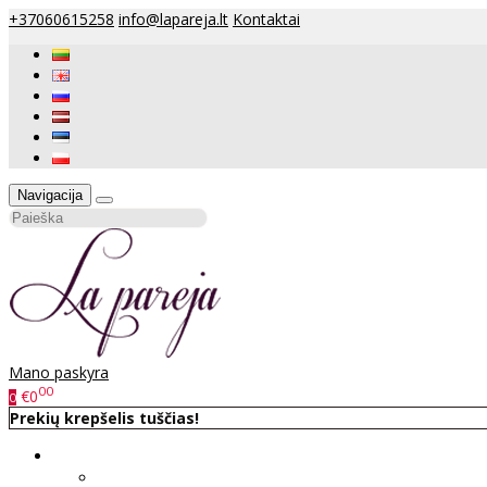
+37060615258
info@lapareja.lt
Kontaktai
Navigacija
Mano paskyra
00
€0
0
Prekių krepšelis tuščias!