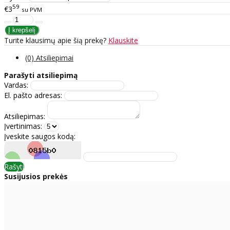
59
€3
su PVM
Turite klausimų apie šią prekę?
Klauskite
(0) Atsiliepimai
Parašyti atsiliepimą
Vardas:
El. pašto adresas:
Atsiliepimas:
Įvertinimas:
Įveskite saugos kodą:
Rašyti
Susijusios prekės