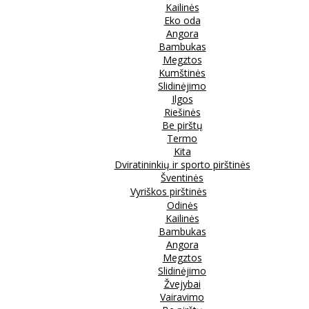
Kailinės
Eko oda
Angora
Bambukas
Megztos
Kumštinės
Slidinėjimo
Ilgos
Riešinės
Be pirštų
Termo
Kita
Dviratininkių ir sporto pirštinės
Šventinės
Vyriškos pirštinės
Odinės
Kailinės
Bambukas
Angora
Megztos
Slidinėjimo
Žvejybai
Vairavimo