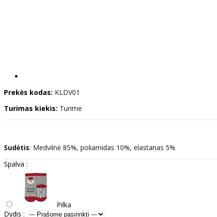
Prekės kodas:
KLDV01
Turimas kiekis:
Turime
Sudėtis
: Medvilnė 85%, poliamidas 10%, elastanas 5%
Spalva :
Pilka
Dydis :