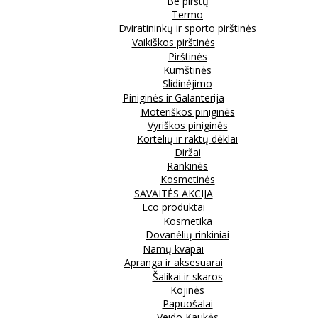
Be pirštų
Termo
Dviratininkų ir sporto pirštinės
Vaikiškos pirštinės
Pirštinės
Kumštinės
Slidinėjimo
Piniginės ir Galanterija
Moteriškos piniginės
Vyriškos piniginės
Kortelių ir raktų dėklai
Diržai
Rankinės
Kosmetinės
SAVAITĖS AKCIJA
Eco produktai
Kosmetika
Dovanėlių rinkiniai
Namų kvapai
Apranga ir aksesuarai
Šalikai ir skaros
Kojinės
Papuošalai
Veido Kaukės