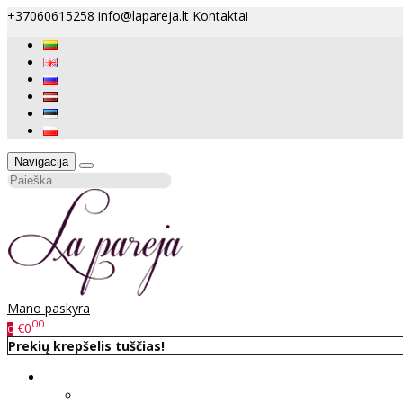
+37060615258
info@lapareja.lt
Kontaktai
Navigacija
Mano paskyra
00
€0
0
Prekių krepšelis tuščias!