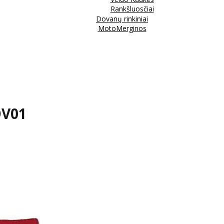
Rankšluosčiai
Dovanų rinkiniai
MotoMerginos
DV01