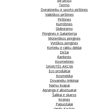
Be pirštų
Termo
Dviratininkų ir sporto pirštinės
Vaikiškos pirštinės
Pirštinės
Kumštinės
Slidinėjimo
Piniginės ir Galanterija
Moteriškos piniginės
Vyriškos piniginės
Kortelių ir raktų dėklai
Diržai
Rankinės
Kosmetinės
SAVAITĖS AKCIJA
Eco produktai
Kosmetika
Dovanėlių rinkiniai
Namų kvapai
Apranga ir aksesuarai
Šalikai ir skaros
Kojinės
Papuošalai
Veido Kaukės