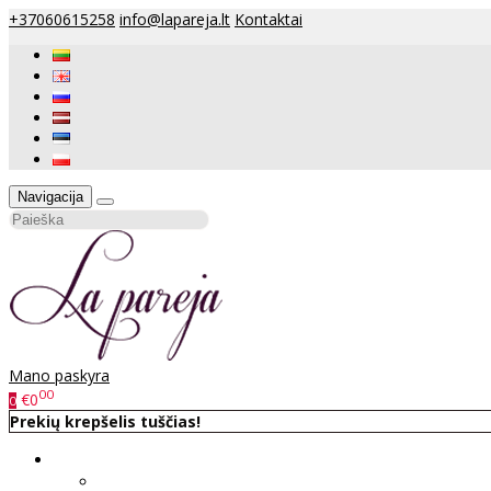
+37060615258
info@lapareja.lt
Kontaktai
Navigacija
Mano paskyra
00
€0
0
Prekių krepšelis tuščias!