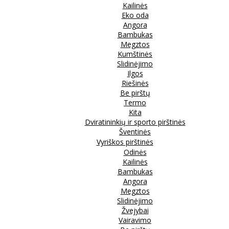
Kailinės
Eko oda
Angora
Bambukas
Megztos
Kumštinės
Slidinėjimo
Ilgos
Riešinės
Be pirštų
Termo
Kita
Dviratininkių ir sporto pirštinės
Šventinės
Vyriškos pirštinės
Odinės
Kailinės
Bambukas
Angora
Megztos
Slidinėjimo
Žvejybai
Vairavimo