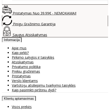
Pristatymas Nuo 39.99€ - NEMOKAMAI!
Pinigų Grąžinimo Garantija
Saugus Atsiskaitymas
Informacija
Apie mus
Kaip pirkti?
Pirkimo sąlygos ir taisyklės
Atsiskaitymas
Privatumo politika
Prekių grąžinimas
Pristatymas
Verslo klientams
Vartotojų atsiliepimų tvarkymo taisyklės
Kaip pasirinkti pirštinių dydį?
Klientų aptarnavimas
Visos prekės