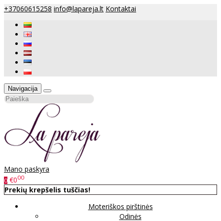
+37060615258
info@lapareja.lt
Kontaktai
Navigacija
Mano paskyra
00
€0
0
Prekių krepšelis tuščias!
Moteriškos pirštinės
Odinės