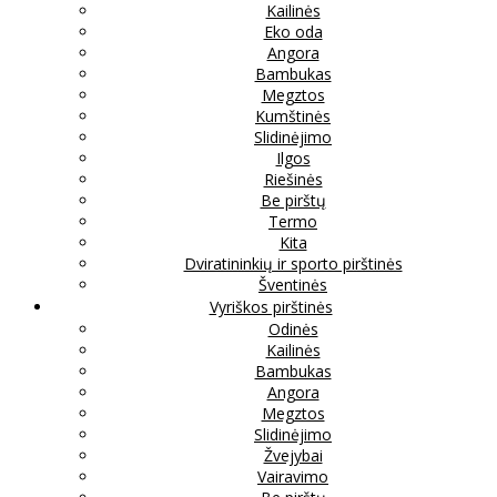
Kailinės
Eko oda
Angora
Bambukas
Megztos
Kumštinės
Slidinėjimo
Ilgos
Riešinės
Be pirštų
Termo
Kita
Dviratininkių ir sporto pirštinės
Šventinės
Vyriškos pirštinės
Odinės
Kailinės
Bambukas
Angora
Megztos
Slidinėjimo
Žvejybai
Vairavimo