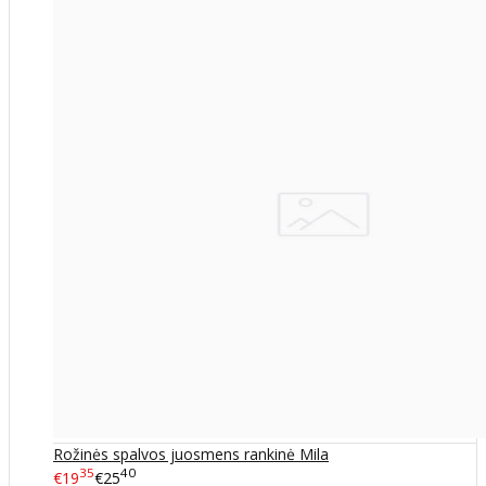
Rožinės spalvos juosmens rankinė Mila
35
40
€19
€25