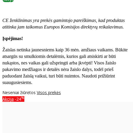
CE ženklinimas yra prekės gamintojo pareiškimas, kad produktas
atitinka jam taikomus Europos Komisijos direktyvų reikalavimus.
Įspėjimas!
Žaislas netinka jaunesniems kaip 36 mėn. amžiaus vaikams. Būkite
atsargūs su smulkiomis detalėmis, kurios gali atsiskirti ar būti
nukąstos, nes vaikas gali užspringti arba įkvėpti! Visos žaislо
pakavimo medžiagos ir detalės nėra žaislo dalys, todėl prieš
paduodant žaislą vaikui, turi būti nuimtos. Naudoti prižiūrint
suaugusiesiems.
Neseniai žiūrėtos
Visos prekės
%
Akcija
-24