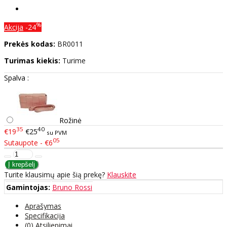
%
Akcija
-24
Prekės kodas:
BR0011
Turimas kiekis:
Turime
Spalva :
Rožinė
35
40
€19
€25
su PVM
05
Sutaupote - €6
Turite klausimų apie šią prekę?
Klauskite
Gamintojas:
Bruno Rossi
Aprašymas
Specifikacija
(0) Atsiliepimai