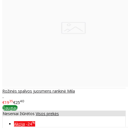
Rožinės spalvos juosmens rankinė Mila
..
35
40
€19
€25
Daugiau
Neseniai žiūrėtos
Visos prekės
%
Akcija
-24