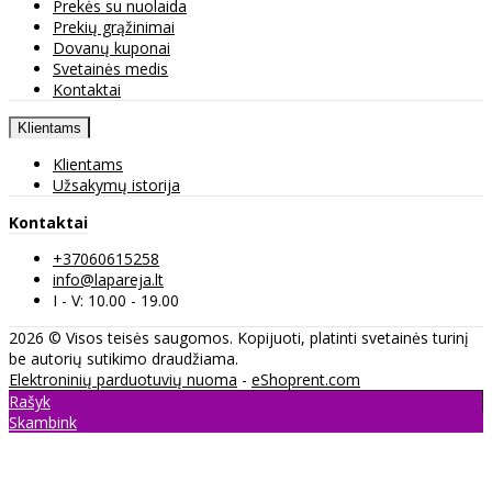
Prekės su nuolaida
Prekių grąžinimai
Dovanų kuponai
Svetainės medis
Kontaktai
Klientams
Klientams
Užsakymų istorija
Kontaktai
+37060615258
info@lapareja.lt
I - V: 10.00 - 19.00
2026 © Visos teisės saugomos. Kopijuoti, platinti svetainės turinį
be autorių sutikimo draudžiama.
Elektroninių parduotuvių nuoma
-
eShoprent.com
Rašyk
Skambink