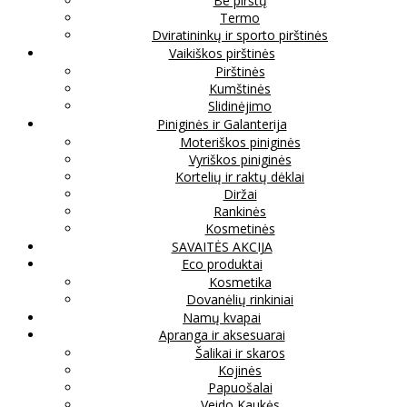
Be pirštų
Termo
Dviratininkų ir sporto pirštinės
Vaikiškos pirštinės
Pirštinės
Kumštinės
Slidinėjimo
Piniginės ir Galanterija
Moteriškos piniginės
Vyriškos piniginės
Kortelių ir raktų dėklai
Diržai
Rankinės
Kosmetinės
SAVAITĖS AKCIJA
Eco produktai
Kosmetika
Dovanėlių rinkiniai
Namų kvapai
Apranga ir aksesuarai
Šalikai ir skaros
Kojinės
Papuošalai
Veido Kaukės