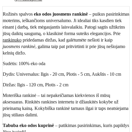
Rožinės spalvos
eko odos juosmens rankinė
– puikus pasirinkimas
moterims, ieškančioms universalumo. Ji idealiai tiks kasdien tiek
einant į darbą, tiek mėgaujantis laisvalaikiu. Patogi sagtis užtikrins
jūsų daiktų saugumą, o klasikinė forma suteiks elegancijos. Prie
rankinuko
pridedamas diržas, kad galėtumėte nešioti ir kaip
juosmens rankinė
, galima taip pat pritvirtinti ir prie jūsų nešiojamo
kelnių diržo.
Sudėtis: 100% eko oda
Dydis: Universalus: Ilgis - 20 cm, Plotis - 5 cm, Aukštis - 10 cm
Diržas: Ilgis - 120 cm, Plotis - 2 cm
Moteriška rankinė – tai nepakeičiamas kiekvienos iš mūsų
aksesuaras. Rinkitės rankines internetu ir džiaukitės kokybe už
prieinamą kainą. Kokybiška rankinė tarnaus ilgai ir taps neatsiejama
jūsų stiliaus dalimi.
Tabuba eko odos kuprinė
– patikimas pasirinkimas, kuris papildys
Jūsų įvaizdį!