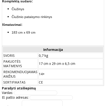
Komplektą sudaro:
Čiužinys
Čiužinio pataisymo rinkinys
Išmatavimai:
183 cm x 69 cm
Informacija
SVORIS
0,7 kg
PAKUOTĖS
17 cm x 29 cm x 6,5 cm
MATMENYS
REKOMENDUOJAMAS
14+
AMŽIUS
SERTIFIKATAS
CE
Parašyti atsiliepimą
Vardas:
El. pašto adresas: