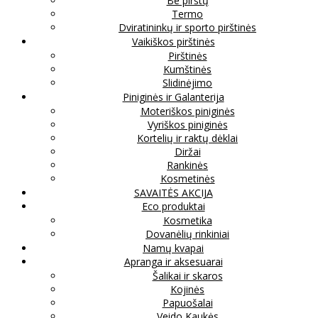
Be pirštų
Termo
Dviratininkų ir sporto pirštinės
Vaikiškos pirštinės
Pirštinės
Kumštinės
Slidinėjimo
Piniginės ir Galanterija
Moteriškos piniginės
Vyriškos piniginės
Kortelių ir raktų dėklai
Diržai
Rankinės
Kosmetinės
SAVAITĖS AKCIJA
Eco produktai
Kosmetika
Dovanėlių rinkiniai
Namų kvapai
Apranga ir aksesuarai
Šalikai ir skaros
Kojinės
Papuošalai
Veido Kaukės