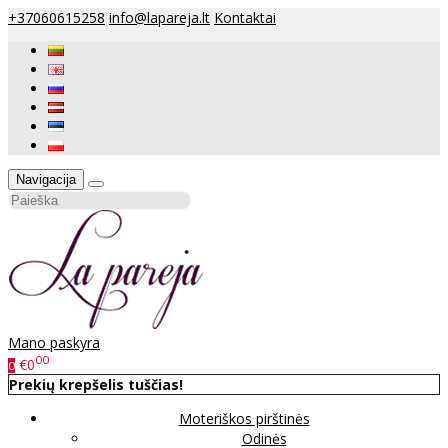
+37060615258
info@lapareja.lt
Kontaktai
Navigacija
Mano paskyra
00
€0
0
Prekių krepšelis tuščias!
Moteriškos pirštinės
Odinės