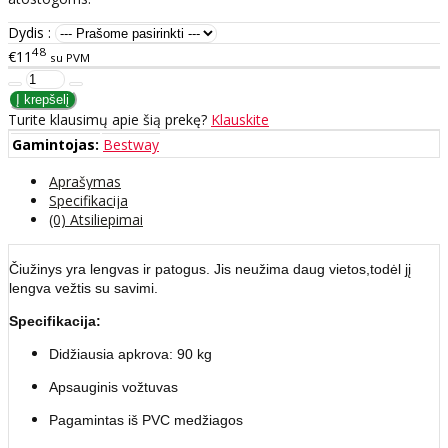
Dydis :
48
€11
su PVM
Turite klausimų apie šią prekę?
Klauskite
Gamintojas:
Bestway
Aprašymas
Specifikacija
(0) Atsiliepimai
Čiužinys yra lengvas ir patogus. Jis neužima daug vietos,todėl jį
lengva vežtis su savimi.
Specifikacija:
Didžiausia apkrova: 90 kg
Apsauginis vožtuvas
Pagamintas iš PVC medžiagos