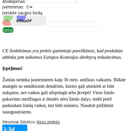
Atsiliepimas:
Įvertinimas:
Įveskite saugos kodą:
Rašyti
CE ženklinimas yra prekės gamintojo pareiškimas, kad produktas
atitinka jam taikomus Europos Komisijos direktyvų reikalavimus.
Įspėjimas!
Žaislas netinka jaunesniems kaip 36 mėn. amžiaus vaikams. Būkite
atsargūs su smulkiomis detalėmis, kurios gali atsiskirti ar būti
nukąstos, nes vaikas gali užspringti arba įkvėpti! Visos žaislо
pakavimo medžiagos ir detalės nėra žaislo dalys, todėl prieš
paduodant žaislą vaikui, turi būti nuimtos. Naudoti prižiūrint
suaugusiesiems.
Neseniai žiūrėtos
Visos prekės