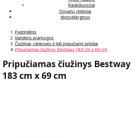
Rankšluosčiai
Dovanų rinkiniai
MotoMerginos
Pagrindinis
Vandens pramogos
Čiužiniai, rankovės ir kiti pripučiami priedai
Pripučiamas čiužinys Bestway 183 cm x 69 cm
Pripučiamas čiužinys Bestway
183 cm x 69 cm