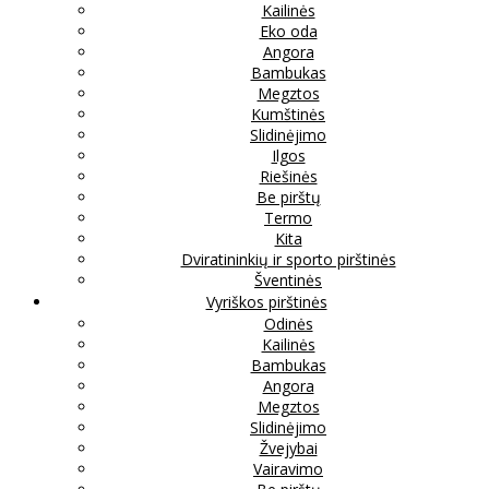
Kailinės
Eko oda
Angora
Bambukas
Megztos
Kumštinės
Slidinėjimo
Ilgos
Riešinės
Be pirštų
Termo
Kita
Dviratininkių ir sporto pirštinės
Šventinės
Vyriškos pirštinės
Odinės
Kailinės
Bambukas
Angora
Megztos
Slidinėjimo
Žvejybai
Vairavimo