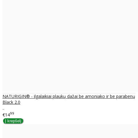
NATURIGIN® - ilgalaikiai plaukų dažai be amoniako ir be parabenų
Black 2.0
..
99
€14