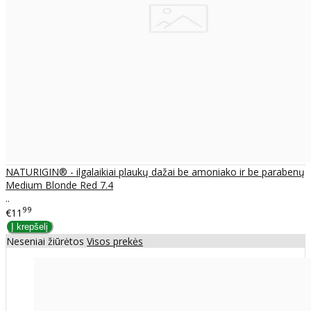
NATURIGIN® - ilgalaikiai plaukų dažai be amoniako ir be parabenų
Medium Blonde Red 7.4
..
99
€11
Neseniai žiūrėtos
Visos prekės