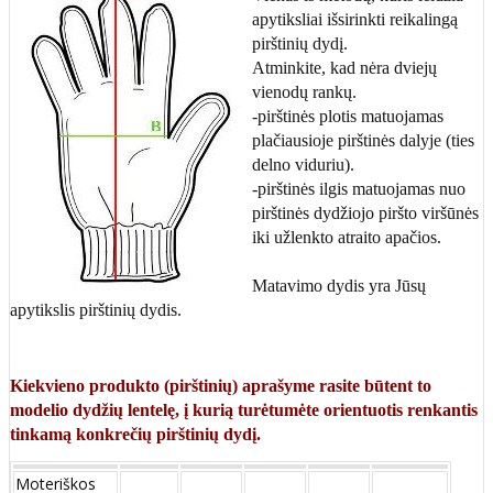
apytiksliai išsirinkti reikalingą
pirštinių dydį.
Atminkite, kad nėra dviejų
vienodų rankų.
-pirštinės plotis matuojamas
plačiausioje pirštinės dalyje (ties
delno viduriu).
-pirštinės ilgis matuojamas nuo
pirštinės dydžiojo piršto viršūnės
iki užlenkto atraito apačios.
Matavimo dydis yra Jūsų
apytikslis pirštinių dydis.
Kiekvieno produkto (pirštinių) aprašyme rasite būtent to
modelio dydžių lentelę, į kurią turėtumėte orientuotis renkantis
tinkamą konkrečių pirštinių dydį.
Moteriškos