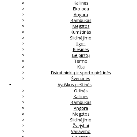
Kailinės
Eko oda
Angora
Bambukas
Megztos
Kumštinės
Slidinėjimo
Ilgos
Riešinės
Be pirštų
Termo
Kita
Dviratininkių ir sporto pirštinės
Šventinės
Vyriškos pirštinės
Odinės
Kailinės
Bambukas
Angora
Megztos
Slidinėjimo
Žvejybai
Vairavimo