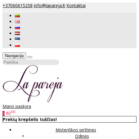
+37060615258
info@lapareja.lt
Kontaktai
Navigacija
Mano paskyra
00
€0
0
Prekių krepšelis tuščias!
Moteriškos pirštinės
Odinės