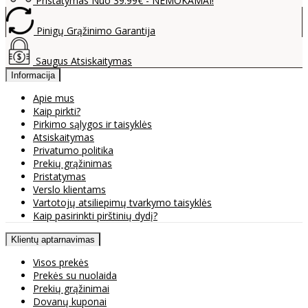
Pristatymas Nuo 39.99€ - NEMOKAMAI!
Pinigų Grąžinimo Garantija
Saugus Atsiskaitymas
Informacija
Apie mus
Kaip pirkti?
Pirkimo sąlygos ir taisyklės
Atsiskaitymas
Privatumo politika
Prekių grąžinimas
Pristatymas
Verslo klientams
Vartotojų atsiliepimų tvarkymo taisyklės
Kaip pasirinkti pirštinių dydį?
Klientų aptarnavimas
Visos prekės
Prekės su nuolaida
Prekių grąžinimai
Dovanų kuponai