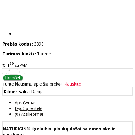
Prekės kodas:
3898
Turimas kiekis:
Turime
99
€11
su PVM
Turite klausimų apie šią prekę?
Klauskite
Kilmės šalis:
Danija
Aprašymas
Dydžių lentelė
(0) Atsiliepimai
NATURIGIN® ilgalaikiai plaukų dažai be amoniako ir
parabenų