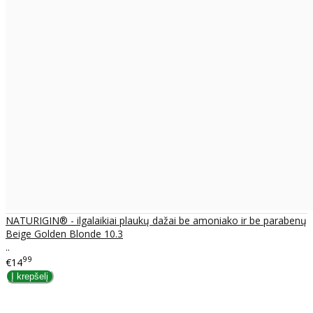
NATURIGIN® - ilgalaikiai plaukų dažai be amoniako ir be parabenų
Beige Golden Blonde 10.3
..
99
€14