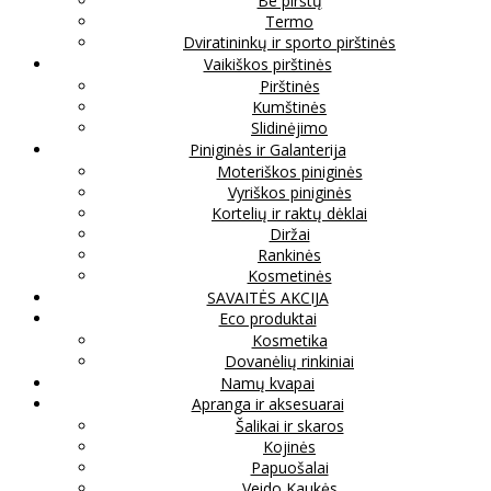
Be pirštų
Termo
Dviratininkų ir sporto pirštinės
Vaikiškos pirštinės
Pirštinės
Kumštinės
Slidinėjimo
Piniginės ir Galanterija
Moteriškos piniginės
Vyriškos piniginės
Kortelių ir raktų dėklai
Diržai
Rankinės
Kosmetinės
SAVAITĖS AKCIJA
Eco produktai
Kosmetika
Dovanėlių rinkiniai
Namų kvapai
Apranga ir aksesuarai
Šalikai ir skaros
Kojinės
Papuošalai
Veido Kaukės