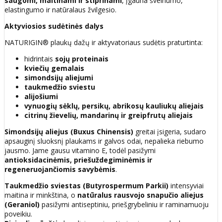
saugomi, maitinami ir stiprinami
, įgauna švelnumo,
elastingumo ir natūralaus žvilgesio.
Aktyviosios sudėtinės dalys
NATURIGIN® plaukų dažų ir aktyvatoriaus sudėtis praturtinta:
hidrintais
sojų proteinais
kviečių gemalais
simondsijų aliejumi
taukmedžio sviestu
alijošiumi
vynuogių sėklų, persikų, abrikosų kauliukų aliejais
citrinų žievelių, mandarinų ir greipfrutų aliejais
Simondsijų aliejus (Buxus Chinensis)
greitai įsigeria, sudaro
apsauginį sluoksnį plaukams ir galvos odai, nepalieka riebumo
jausmo. Jame gausu vitamino E, todėl pasižymi
antioksidacinėmis, priešuždegiminėmis ir
regeneruojančiomis savybėmis
.
Taukmedžio sviestas (Butyrospermum Parkii)
intensyviai
maitina ir minkština, o
natūralus rausvojo snapučio aliejus
(Geraniol)
pasižymi antiseptiniu, priešgrybeliniu ir raminamuoju
poveikiu.