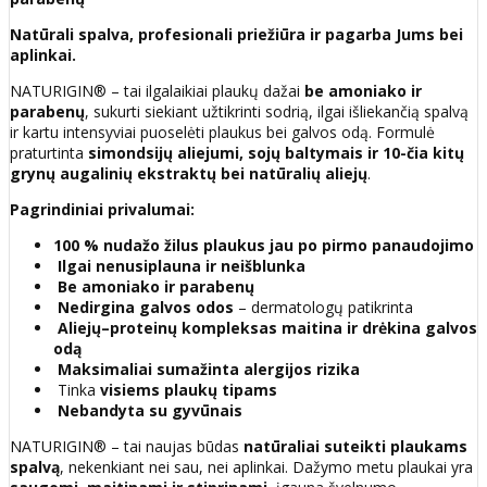
Natūrali spalva, profesionali priežiūra ir pagarba Jums bei
aplinkai.
NATURIGIN® – tai ilgalaikiai plaukų dažai
be amoniako ir
parabenų
, sukurti siekiant užtikrinti sodrią, ilgai išliekančią spalvą
ir kartu intensyviai puoselėti plaukus bei galvos odą. Formulė
praturtinta
simondsijų aliejumi, sojų baltymais ir 10-čia kitų
grynų augalinių ekstraktų bei natūralių aliejų
.
Pagrindiniai privalumai:
100 % nudažo žilus plaukus jau po pirmo panaudojimo
Ilgai nenusiplauna ir neišblunka
Be amoniako ir parabenų
Nedirgina galvos odos
– dermatologų patikrinta
Aliejų–proteinų kompleksas maitina ir drėkina galvos
odą
Maksimaliai sumažinta alergijos rizika
Tinka
visiems plaukų tipams
Nebandyta su gyvūnais
NATURIGIN® – tai naujas būdas
natūraliai suteikti plaukams
spalvą
, nekenkiant nei sau, nei aplinkai. Dažymo metu plaukai yra