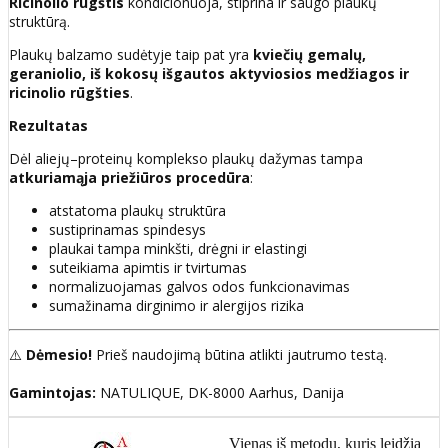
Ricinolio rūgštis
kondicionuoja, stiprina ir saugo plaukų
struktūrą.
Plaukų balzamo sudėtyje taip pat yra
kviečių gemalų,
geraniolio, iš kokosų išgautos aktyviosios medžiagos ir
ricinolio rūgšties
.
Rezultatas
Dėl aliejų–proteinų komplekso plaukų dažymas tampa
atkuriamąja priežiūros procedūra
:
atstatoma plaukų struktūra
sustiprinamas spindesys
plaukai tampa minkšti, drėgni ir elastingi
suteikiama apimtis ir tvirtumas
normalizuojamas galvos odos funkcionavimas
sumažinama dirginimo ir alergijos rizika
⚠️
Dėmesio!
Prieš naudojimą būtina atlikti jautrumo testą.
Gamintojas:
NATULIQUE, DK-8000 Aarhus, Danija
Vienas iš metodų, kuris leidžia