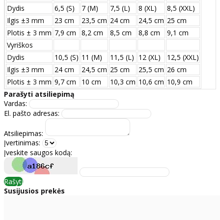
Dydis
6,5 (S)
7 (M)
7,5 (L)
8 (XL)
8,5 (XXL)
Ilgis ±3 mm
23 cm
23,5 cm
24 cm
24,5 cm
25 cm
Plotis ± 3 mm
7,9 cm
8,2 cm
8,5 cm
8,8 cm
9,1 cm
Vyriškos
Dydis
10,5 (S)
11 (M)
11,5 (L)
12 (XL)
12,5 (XXL)
Ilgis ±3 mm
24 сm
24,5 сm
25 сm
25,5 сm
26 сm
Plotis ± 3 mm
9,7 сm
10 сm
10,3 сm
10,6 сm
10,9 сm
Parašyti atsiliepimą
Vardas:
El. pašto adresas:
Atsiliepimas:
Įvertinimas:
Įveskite saugos kodą:
Rašyti
Susijusios prekės