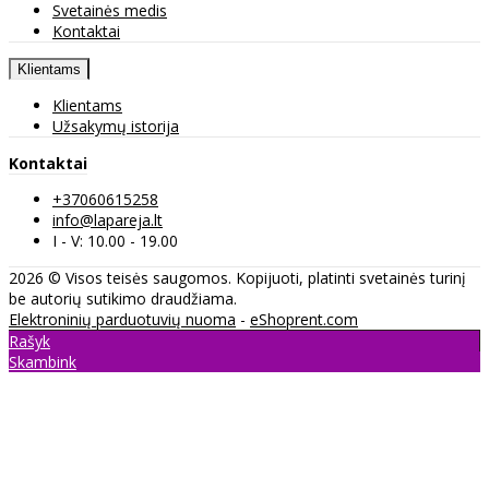
Svetainės medis
Kontaktai
Klientams
Klientams
Užsakymų istorija
Kontaktai
+37060615258
info@lapareja.lt
I - V: 10.00 - 19.00
2026 © Visos teisės saugomos. Kopijuoti, platinti svetainės turinį
be autorių sutikimo draudžiama.
Elektroninių parduotuvių nuoma
-
eShoprent.com
Rašyk
Skambink