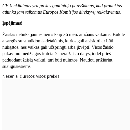
CE ženklinimas yra prekės gamintojo pareiškimas, kad produktas
atitinka jam taikomus Europos Komisijos direktyvų reikalavimus.
Įspėjimas!
Žaislas netinka jaunesniems kaip 36 mėn. amžiaus vaikams. Būkite
atsargūs su smulkiomis detalėmis, kurios gali atsiskirti ar būti
nukąstos, nes vaikas gali užspringti arba įkvėpti! Visos žaislо
pakavimo medžiagos ir detalės nėra žaislo dalys, todėl prieš
paduodant žaislą vaikui, turi būti nuimtos. Naudoti prižiūrint
suaugusiesiems.
Neseniai žiūrėtos
Visos prekės