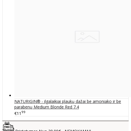
NATURIGIN® - ilgalaikiai plaukų dažai be amoniako ir be
parabenų Medium Blonde Red 7.4
99
€11