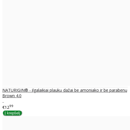
NATURIGIN® - ilgalaikiai plaukų dažai be amoniako ir be parabenų
Brown 4.0
..
99
€12