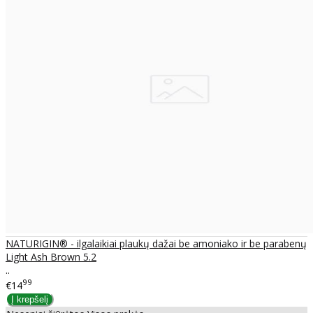
NATURIGIN® - ilgalaikiai plaukų dažai be amoniako ir be parabenų
Light Ash Brown 5.2
..
99
€14