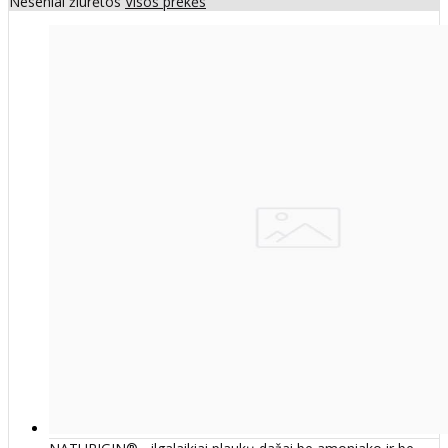
Neseniai žiūrėtos
Visos prekės