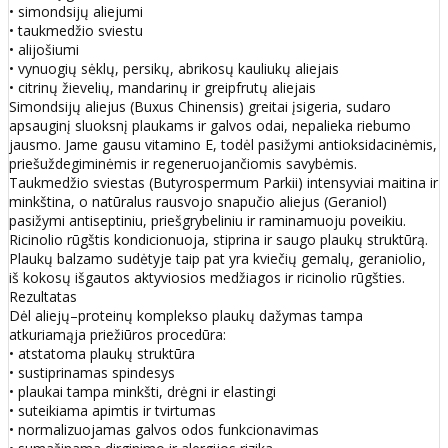
• simondsijų aliejumi
• taukmedžio sviestu
• alijošiumi
• vynuogių sėklų, persikų, abrikosų kauliukų aliejais
• citrinų žievelių, mandarinų ir greipfrutų aliejais
Simondsijų aliejus (Buxus Chinensis) greitai įsigeria, sudaro
apsauginį sluoksnį plaukams ir galvos odai, nepalieka riebumo
jausmo. Jame gausu vitamino E, todėl pasižymi antioksidacinėmis,
priešuždegiminėmis ir regeneruojančiomis savybėmis.
Taukmedžio sviestas (Butyrospermum Parkii) intensyviai maitina ir
minkština, o natūralus rausvojo snapučio aliejus (Geraniol)
pasižymi antiseptiniu, priešgrybeliniu ir raminamuoju poveikiu.
Ricinolio rūgštis kondicionuoja, stiprina ir saugo plaukų struktūrą.
Plaukų balzamo sudėtyje taip pat yra kviečių gemalų, geraniolio,
iš kokosų išgautos aktyviosios medžiagos ir ricinolio rūgšties.
Rezultatas
Dėl aliejų–proteinų komplekso plaukų dažymas tampa
atkuriamąja priežiūros procedūra:
• atstatoma plaukų struktūra
• sustiprinamas spindesys
• plaukai tampa minkšti, drėgni ir elastingi
• suteikiama apimtis ir tvirtumas
• normalizuojamas galvos odos funkcionavimas