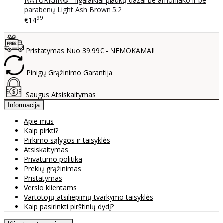
NATURIGIN® - ilgalaikiai plaukų dažai be amoniako ir be
parabenų Light Ash Brown 5.2
99
€14
Pristatymas Nuo 39.99€ - NEMOKAMAI!
Pinigų Grąžinimo Garantija
Saugus Atsiskaitymas
Informacija
Apie mus
Kaip pirkti?
Pirkimo sąlygos ir taisyklės
Atsiskaitymas
Privatumo politika
Prekių grąžinimas
Pristatymas
Verslo klientams
Vartotojų atsiliepimų tvarkymo taisyklės
Kaip pasirinkti pirštinių dydį?