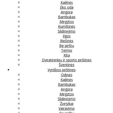
Kailinės
Eko oda
Angora
Bambukas
Megztos
Kumštinės
Slidinėjimo
Ilgos
Riešinės
Be pirštų
Termo
Kita
Dviratininkių ir sporto pirštinės
Šventinės
Vyriškos pirštinės
Odinės
Kailinės
Bambukas
Angora
Megztos
Slidinėjimo
Žvejybai
Vairavimo