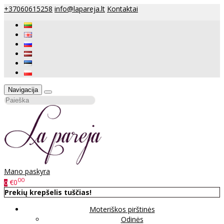
+37060615258
info@lapareja.lt
Kontaktai
Navigacija
Mano paskyra
00
€0
0
Prekių krepšelis tuščias!
Moteriškos pirštinės
Odinės