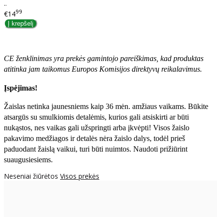
..
99
€14
CE ženklinimas yra prekės gamintojo pareiškimas, kad produktas
atitinka jam taikomus Europos Komisijos direktyvų reikalavimus.
Įspėjimas!
Žaislas netinka jaunesniems kaip 36 mėn. amžiaus vaikams. Būkite
atsargūs su smulkiomis detalėmis, kurios gali atsiskirti ar būti
nukąstos, nes vaikas gali užspringti arba įkvėpti! Visos žaislо
pakavimo medžiagos ir detalės nėra žaislo dalys, todėl prieš
paduodant žaislą vaikui, turi būti nuimtos. Naudoti prižiūrint
suaugusiesiems.
Neseniai žiūrėtos
Visos prekės