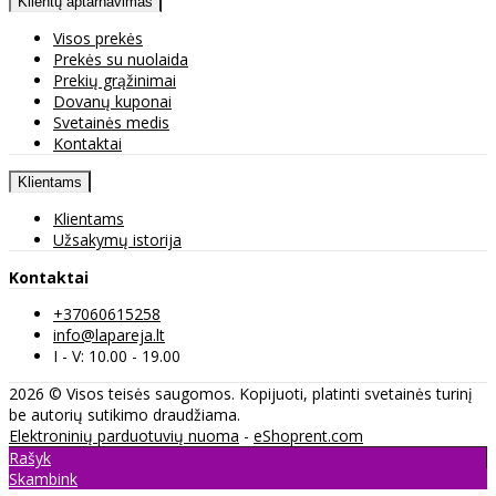
Klientų aptarnavimas
Visos prekės
Prekės su nuolaida
Prekių grąžinimai
Dovanų kuponai
Svetainės medis
Kontaktai
Klientams
Klientams
Užsakymų istorija
Kontaktai
+37060615258
info@lapareja.lt
I - V: 10.00 - 19.00
2026 © Visos teisės saugomos. Kopijuoti, platinti svetainės turinį
be autorių sutikimo draudžiama.
Elektroninių parduotuvių nuoma
-
eShoprent.com
Rašyk
Skambink