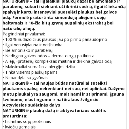
NATURIGIN® – tai ilgalaikiai plaukų dažai be amoniako ir
parabenų, sukurti siekiant užtikrinti sodrią, ilgai išliekančią
spalvą ir kartu intensyviai puoselėti plaukus bei galvos
odą. Formulė praturtinta simondsijų aliejumi, sojų
baltymais ir 10-čia kitų grynų augalinių ekstraktų bei
natūralių aliejų.
Pagrindiniai privalumai:
• 100 % nudažo žilus plaukus jau po pirmo panaudojimo
• Ilgai nenusiplauna ir neišblunka
• Be amoniako ir parabenų
• Nedirgina galvos odos – dermatologų patikrinta
• Aliejų–proteinų kompleksas maitina ir drėkina galvos odą
• Maksimaliai sumažinta alergijos rizika
• Tinka visiems plaukų tipams
• Nebandyta su gyvūnais
NATURIGIN® – tai naujas būdas natūraliai suteikti
plaukams spalvą, nekenkiant nei sau, nei aplinkai. Dažymo
metu plaukai yra saugomi, maitinami ir stiprinami, įgauna
švelnumo, elastingumo ir natūralaus žvilgesio.
Aktyviosios sudėtinės dalys
NATURIGIN® plaukų dažų ir aktyvatoriaus sudėtis
praturtinta:
• hidrintais sojų proteinais
• kviečių gemalais