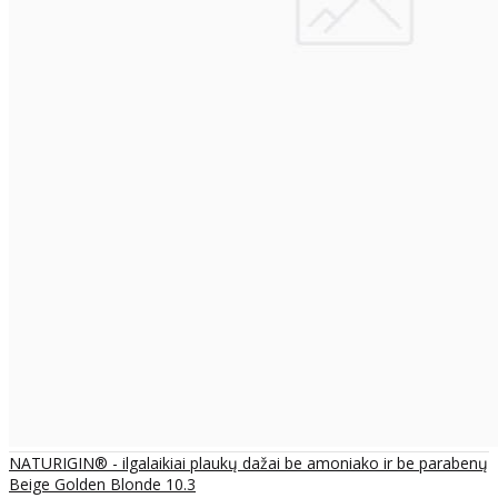
NATURIGIN® - ilgalaikiai plaukų dažai be amoniako ir be parabenų
Beige Golden Blonde 10.3