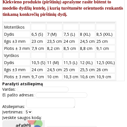
Kiekvieno produkto (pirštinių) aprašyme rasite būtent to
modelio dydžių lentelę, į kurią turėtumėte orientuotis renkantis
tinkamą konkrečių pirštinių dydį.
Moteriškos
Dydis
6,5 (S)
7 (M)
7,5 (L)
8 (XL)
8,5 (XXL)
Ilgis ±3 mm
23 cm
23,5 cm
24 cm
24,5 cm
25 cm
Plotis ± 3 mm
7,9 cm
8,2 cm
8,5 cm
8,8 cm
9,1 cm
Vyriškos
Dydis
10,5 (S)
11 (M)
11,5 (L)
12 (XL)
12,5 (XXL)
Ilgis ±3 mm
24 сm
24,5 сm
25 сm
25,5 сm
26 сm
Plotis ± 3 mm
9,7 сm
10 сm
10,3 сm
10,6 сm
10,9 сm
Parašyti atsiliepimą
Vardas:
El. pašto adresas:
Atsiliepimas:
Įvertinimas:
Įveskite saugos kodą: