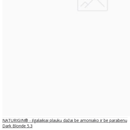
NATURIGIN® - ilgalaikiai plaukų dažai be amoniako ir be parabenų
Dark Blonde 5.3