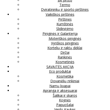
Be pirštų
Termo
Dviratininkų ir sporto pirštinės
Vaikiškos pirštinės
Pirštinės
Kumštinės
Slidinėjimo
Piniginės ir Galanterija
Moteriškos piniginės
Vyriškos piniginės
Kortelių ir raktų dėklai
Diržai
Rankinės
Kosmetinės
SAVAITĖS AKCIJA
Eco produktai
Kosmetika
Dovanėlių rinkiniai
Namų kvapai
Apranga ir aksesuarai
Šalikai ir skaros
Kojinės
Papuošalai
Veido Kaukės