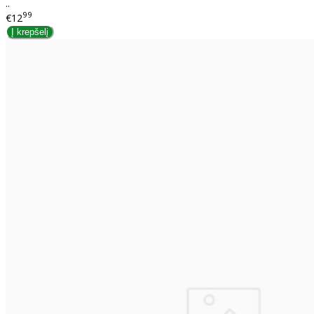
..
99
€12