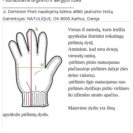
• sumažinama dirginimo ir alergijos rizika
________________________________________
⚠️ Dėmesio! Prieš naudojimą būtina atlikti jautrumo testą.
Gamintojas: NATULIQUE, DK-8000 Aarhus, Danija
Vienas iš metodų, kuris leidžia
apytiksliai išsirinkti reikalingą
pirštinių dydį.
Atminkite, kad nėra dviejų
vienodų rankų.
-pirštinės plotis matuojamas
plačiausioje pirštinės dalyje (ties
delno viduriu).
-pirštinės ilgis matuojamas nuo
pirštinės dydžiojo piršto viršūnės
iki užlenkto atraito apačios.
Matavimo dydis yra Jūsų
apytikslis pirštinių dydis.