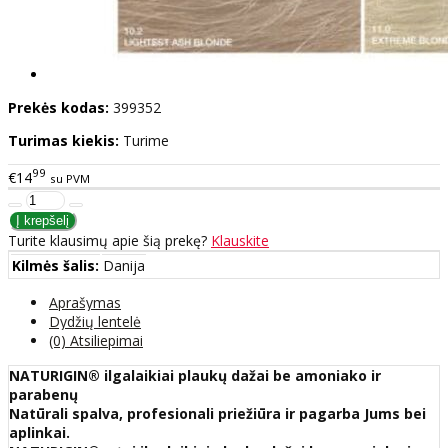
Prekės kodas:
399352
Turimas kiekis:
Turime
99
€14
su PVM
Turite klausimų apie šią prekę?
Klauskite
Kilmės šalis:
Danija
Aprašymas
Dydžių lentelė
(0) Atsiliepimai
NATURIGIN® ilgalaikiai plaukų dažai be amoniako ir
parabenų
Natūrali spalva, profesionali priežiūra ir pagarba Jums bei
aplinkai.