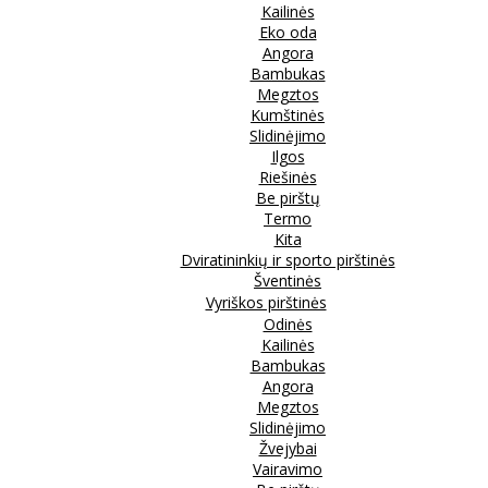
Kailinės
Eko oda
Angora
Bambukas
Megztos
Kumštinės
Slidinėjimo
Ilgos
Riešinės
Be pirštų
Termo
Kita
Dviratininkių ir sporto pirštinės
Šventinės
Vyriškos pirštinės
Odinės
Kailinės
Bambukas
Angora
Megztos
Slidinėjimo
Žvejybai
Vairavimo