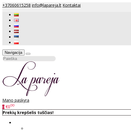
+37060615258
info@lapareja.lt
Kontaktai
Navigacija
Mano paskyra
00
€0
0
Prekių krepšelis tuščias!