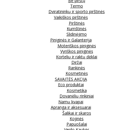
Be pirštų
Termo
Dviratininkų ir sporto pirštinės
Vaikiškos pirštinės
Pirštinės
Kumštinės
Slidinėjimo
Piniginės ir Galanterija
Moteriškos piniginės
Vyriškos piniginės
Kortelių ir raktų dėklai
Diržai
Rankinės
Kosmetinės
SAVAITĖS AKCIJA
Eco produktai
Kosmetika
Dovanėlių rinkiniai
Namų kvapai
Apranga ir aksesuarai
Šalikai ir skaros
Kojinės
Papuošalai
Veido Kaukės