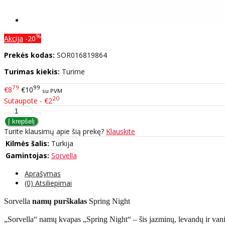
%
Akcija
-20
Prekės kodas:
SOR016819864
Turimas kiekis:
Turime
79
99
€8
€10
su PVM
20
Sutaupote - €2
Turite klausimų apie šią prekę?
Klauskite
Kilmės šalis:
Turkija
Gamintojas:
Sorvella
Aprašymas
(0) Atsiliepimai
Sorvella
namų
purškalas
Spring Night
„Sorvella“ namų kvapas „
Spring Night
“ – šis jazminų, levandų ir va