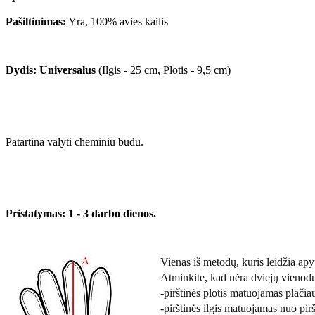
Pašiltinimas:
Yra, 100% avies kailis
Dydis:
Universalus
(Ilgis - 25 cm, Plotis - 9,5 cm)
Patartina valyti cheminiu būdu.
Pristatymas: 1 - 3 darbo dienos.
Vienas iš metodų, kuris leidžia apyti
Atminkite, kad nėra dviejų vienod
-pirštinės plotis matuojamas plačiau
-pirštinės ilgis matuojamas nuo pirš