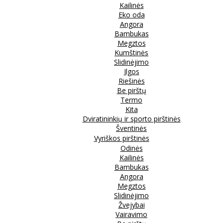
Kailinės
Eko oda
Angora
Bambukas
Megztos
Kumštinės
Slidinėjimo
Ilgos
Riešinės
Be pirštų
Termo
Kita
Dviratininkių ir sporto pirštinės
Šventinės
Vyriškos pirštinės
Odinės
Kailinės
Bambukas
Angora
Megztos
Slidinėjimo
Žvejybai
Vairavimo