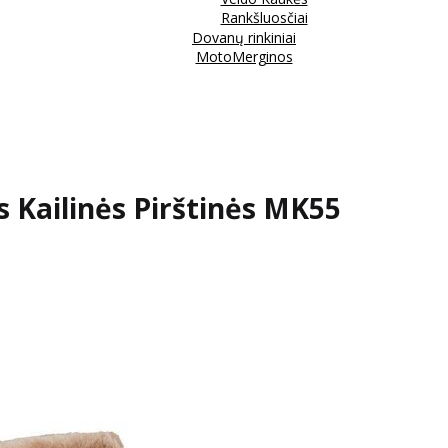
Rankšluosčiai
Dovanų rinkiniai
MotoMerginos
s Kailinės Pirštinės MK55