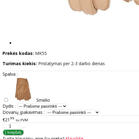
Prekės kodas:
MK55
Turimas kiekis:
Pristatymas per 2-3 darbo dienas
Spalva :
Smėlio
Dydis :
Dovanų įpakavimas :
99
€21
su PVM
Turite klausimų apie šią prekę?
Klauskite