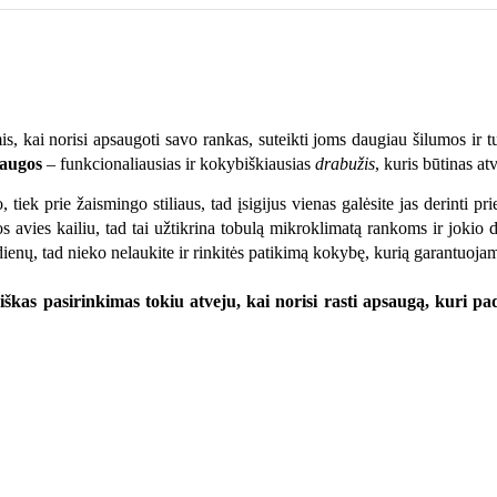
, kai norisi apsaugoti savo rankas, suteikti joms daugiau šilumos ir tu
saugos
– funkcionaliausias ir kokybiškiausias
drabužis
, kuris būtinas a
, tiek prie žaismingo stiliaus, tad įsigijus vienas galėsite jas derinti pri
os avies kailiu, tad tai užtikrina tobulą mikroklimatą rankoms ir jokio 
dienų, tad nieko nelaukite ir rinkitės patikimą kokybę, kurią garantuoj
škas pasirinkimas tokiu atveju, kai norisi rasti apsaugą, kuri padė