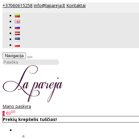
+37060615258
info@lapareja.lt
Kontaktai
Navigacija
Mano paskyra
00
€0
0
Prekių krepšelis tuščias!