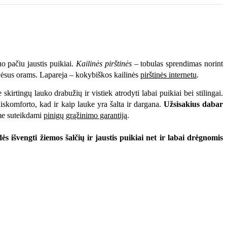
o pačiu jaustis puikiai.
Kailinės pirštinės
– tobulas sprendimas norint
tvėsus orams. Lapareja – kokybiškos kailinės
pirštinės internetu
.
e skirtingų lauko drabužių ir vistiek atrodyti labai puikiai bei stilingai.
diskomforto, kad ir kaip lauke yra šalta ir dargana.
Užsisakius dabar
ame suteikdami
pinigų grąžinimo garantiją
.
s išvengti žiemos šalčių ir jaustis puikiai net ir labai drėgnomis