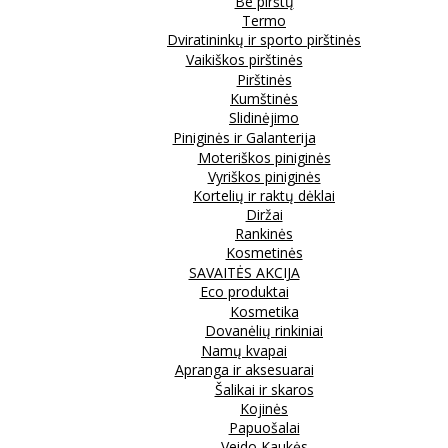
Be pirštų
Termo
Dviratininkų ir sporto pirštinės
Vaikiškos pirštinės
Pirštinės
Kumštinės
Slidinėjimo
Piniginės ir Galanterija
Moteriškos piniginės
Vyriškos piniginės
Kortelių ir raktų dėklai
Diržai
Rankinės
Kosmetinės
SAVAITĖS AKCIJA
Eco produktai
Kosmetika
Dovanėlių rinkiniai
Namų kvapai
Apranga ir aksesuarai
Šalikai ir skaros
Kojinės
Papuošalai
Veido Kaukės