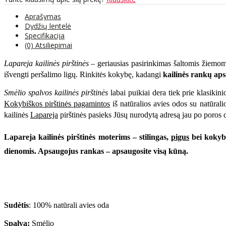
Aprašymas
Dydžių lentelė
Specifikacija
(0) Atsiliepimai
Lapareja kailinės pirštinės
– geriausias pasirinkimas šaltomis žiemomis
išvengti peršalimo ligų. Rinkitės kokybę, kadangi
kailinės rankų ap
Smėlio spalvos kailinės pirštinės
labai puikiai dera tiek prie klasikinio
Kokybiškos pirštinės pagamintos
iš natūralios avies odos su natūrali
kailinės
Lapareja
pirštinės pasieks Jūsų nurodytą adresą jau po poros 
Lapareja kailinės pirštinės moterims
– stilingas,
pigus
bei kokybi
dienomis. Apsaugojus rankas – apsaugosite visą kūną.
Sudėtis
: 100% natūrali avies oda
Spalva:
Smėlio