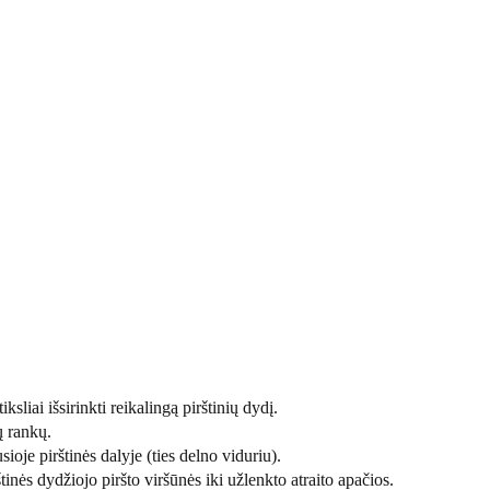
ksliai išsirinkti reikalingą pirštinių dydį.
ų rankų.
sioje pirštinės dalyje (ties delno viduriu).
tinės dydžiojo piršto viršūnės iki užlenkto atraito apačios.