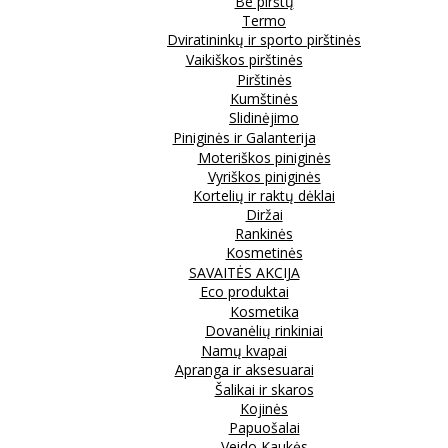
Be pirštų
Termo
Dviratininkų ir sporto pirštinės
Vaikiškos pirštinės
Pirštinės
Kumštinės
Slidinėjimo
Piniginės ir Galanterija
Moteriškos piniginės
Vyriškos piniginės
Kortelių ir raktų dėklai
Diržai
Rankinės
Kosmetinės
SAVAITĖS AKCIJA
Eco produktai
Kosmetika
Dovanėlių rinkiniai
Namų kvapai
Apranga ir aksesuarai
Šalikai ir skaros
Kojinės
Papuošalai
Veido Kaukės