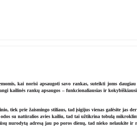
emomis, kai norisi apsaugoti savo rankas, suteikti joms daugiau 
dangi
kailinės rankų apsaugos
– funkcionaliausias ir kokybiškiaus
nio, tiek prie žaismingo stiliaus, tad įsigijus vienas galėsite jas de
 odos su natūralios avies kailiu, tad tai užtikrina tobulą mikrokl
Jūsų nurodytą adresą jau po poros dienų, tad nieko nelaukite ir