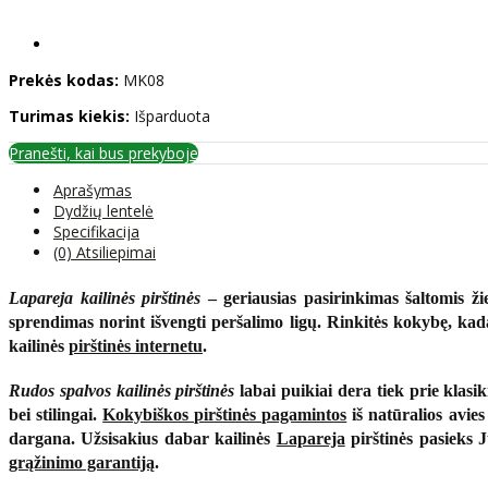
Prekės kodas:
MK08
Turimas kiekis:
Išparduota
Pranešti, kai bus prekyboje
Aprašymas
Dydžių lentelė
Specifikacija
(0) Atsiliepimai
Lapareja kailinės pirštinės
– geriausias pasirinkimas šaltomis ži
sprendimas norint išvengti peršalimo ligų. Rinkitės kokybę, ka
kailinės
pirštinės internetu
.
Rudos spalvos kailinės pirštinės
labai puikiai dera tiek prie klasiki
bei stilingai.
Kokybiškos pirštinės pagamintos
iš natūralios avies
dargana.
Užsisakius dabar
kailinės
Lapareja
pirštinės pasieks 
grąžinimo garantiją
.