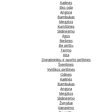
Kailinės
Eko oda
Angora
Bambukas
Megztos
Kumštinės
Slidinėjimo
Ilgos
Riešinės
Be pirštų
Termo
Kita
Dviratininkių ir sporto pirštinės
Šventinės
Vyriškos pirštinės
Odinės
Kailinės
Bambukas
Angora
Megztos
Slidinėjimo
Žvejybai
Vairavimo