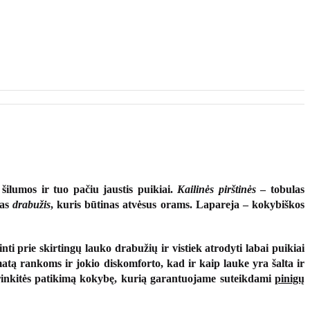
šilumos ir tuo pačiu jaustis puikiai.
Kailinės pirštinės
– tobulas
ias
drabužis
, kuris būtinas atvėsus orams. Lapareja – kokybiškos
rinti prie skirtingų lauko drabužių ir vistiek atrodyti labai puikiai
imatą rankoms ir jokio diskomforto, kad ir kaip lauke yra šalta ir
 rinkitės patikimą kokybę, kurią garantuojame suteikdami
pinigų