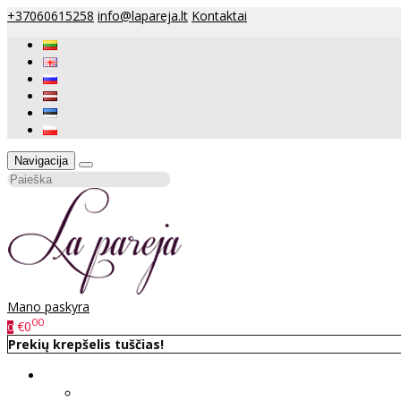
+37060615258
info@lapareja.lt
Kontaktai
Navigacija
Mano paskyra
00
€0
0
Prekių krepšelis tuščias!