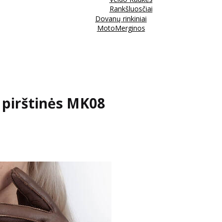
Rankšluosčiai
Dovanų rinkiniai
MotoMerginos
s pirštinės MK08