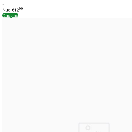
..
99
Nuo
€12
Daugiau