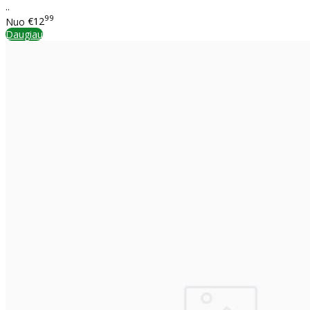
..
99
Nuo
€12
Daugiau