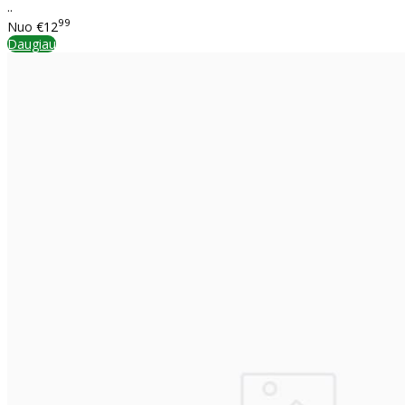
..
99
Nuo
€12
Daugiau