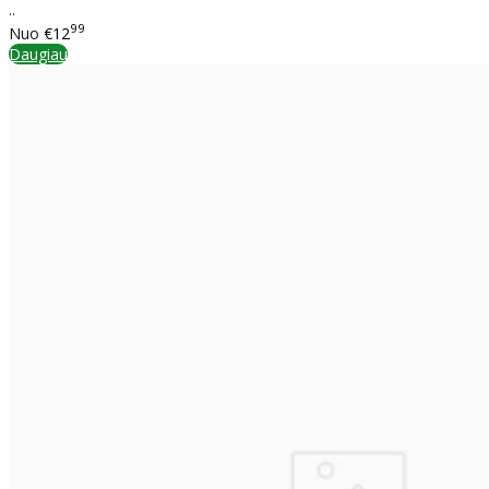
..
99
Nuo
€12
Daugiau