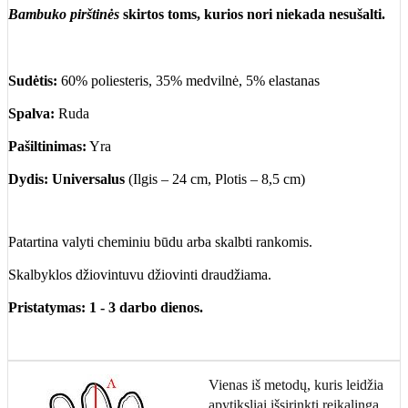
Bambuko pirštinės
skirtos toms, kurios nori niekada nesušalti.
Sudėtis:
60% poliesteris, 35% medvilnė, 5% elastanas
Spalva:
Ruda
Pašiltinimas:
Yra
Dydis: Universalus
(Ilgis – 24 cm, Plotis – 8,5 cm)
Patartina valyti cheminiu būdu arba skalbti rankomis.
Skalbyklos džiovintuvu džiovinti draudžiama.
Pristatymas: 1 - 3 darbo dienos.
Vienas iš metodų, kuris leidžia
apytiksliai išsirinkti reikalingą