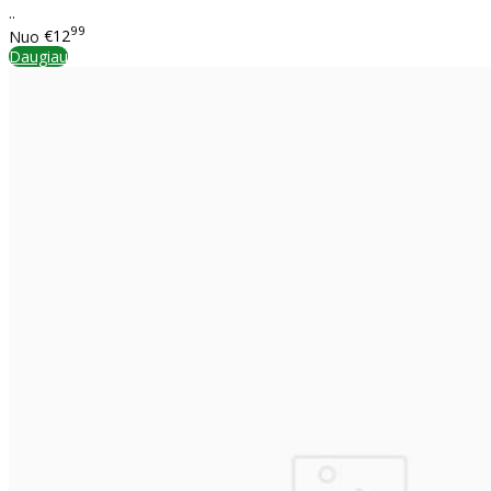
..
99
Nuo
€12
Daugiau