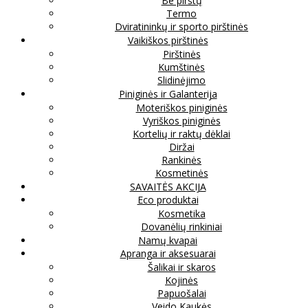
Be pirštų
Termo
Dviratininkų ir sporto pirštinės
Vaikiškos pirštinės
Pirštinės
Kumštinės
Slidinėjimo
Piniginės ir Galanterija
Moteriškos piniginės
Vyriškos piniginės
Kortelių ir raktų dėklai
Diržai
Rankinės
Kosmetinės
SAVAITĖS AKCIJA
Eco produktai
Kosmetika
Dovanėlių rinkiniai
Namų kvapai
Apranga ir aksesuarai
Šalikai ir skaros
Kojinės
Papuošalai
Veido Kaukės