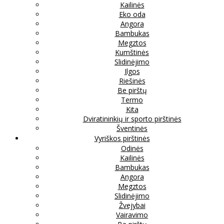
Kailinės
Eko oda
Angora
Bambukas
Megztos
Kumštinės
Slidinėjimo
Ilgos
Riešinės
Be pirštų
Termo
Kita
Dviratininkių ir sporto pirštinės
Šventinės
Vyriškos pirštinės
Odinės
Kailinės
Bambukas
Angora
Megztos
Slidinėjimo
Žvejybai
Vairavimo