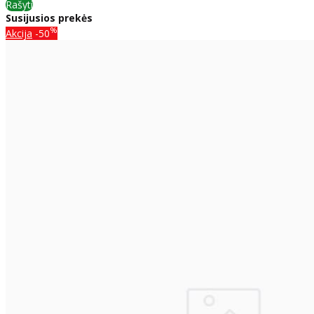
Rašyti
Susijusios prekės
%
Akcija
-50