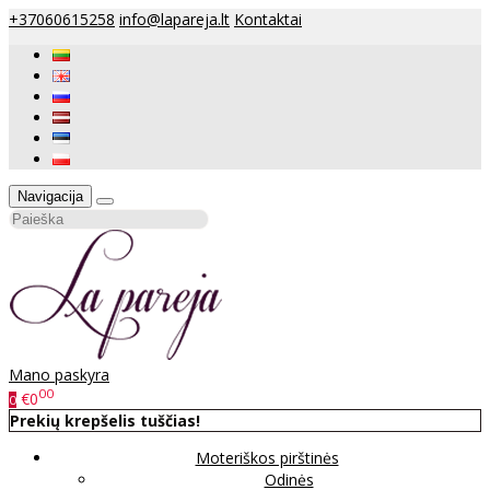
+37060615258
info@lapareja.lt
Kontaktai
Navigacija
Mano paskyra
00
€0
0
Prekių krepšelis tuščias!
Moteriškos pirštinės
Odinės