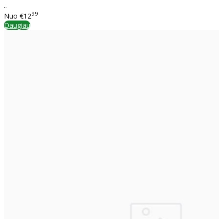
..
99
Nuo
€12
Daugiau