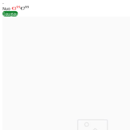
..
99
99
Nuo
€3
€7
Daugiau