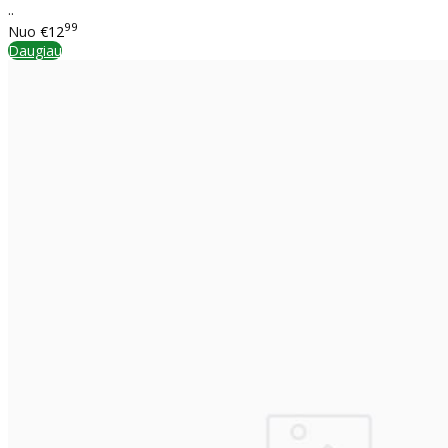
..
99
Nuo
€12
Daugiau