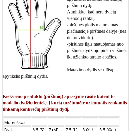
pirštinių dydį.
Atminkite, kad nėra dviejų
vienodų rankų.
-pirštinės plotis matuojamas
plačiausioje pirštinės dalyje (ties
delno viduriu).
-pirštinės ilgis matuojamas nuo
pirštinės dydžiojo piršto viršūnės
iki užlenkto atraito apačios.
Matavimo dydis yra Jūsų
apytikslis pirštinių dydis.
Kiekvieno produkto (pirštinių) aprašyme rasite būtent to
modelio dydžių lentelę, į kurią turėtumėte orientuotis renkantis
tinkamą konkrečių pirštinių dydį.
Moteriškos
Dydis
6,5 (S)
7 (M)
7,5 (L)
8 (XL)
8,5 (XXL)