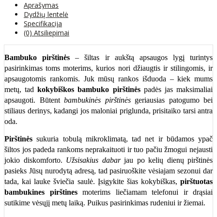
Aprašymas
Dydžių lentelė
Specifikacija
(0) Atsiliepimai
Bambuko pirštinės
– šiltas ir aukštą apsaugos lygį turintys
pasirinkimas toms moterims, kurios nori džiaugtis ir stilingomis, ir
apsaugotomis rankomis. Juk mūsų rankos išduoda – kiek mums
metų, tad
kokybiškos bambuko pirštinės
padės jas maksimaliai
apsaugoti. Būtent
bambukinės pirštinės
geriausias patogumo bei
stiliaus derinys, kadangi jos maloniai priglunda, prisitaiko tarsi antra
oda.
Pirštinės
sukuria tobulą mikroklimatą, tad net ir būdamos ypač
šiltos jos padeda rankoms neprakaituoti ir tuo pačiu žmogui nejausti
jokio diskomforto.
Užsisakius dabar
jau po kelių dienų pirštinės
pasieks Jūsų nurodytą adresą, tad pasiruoškite vėsiajam sezonui dar
tada, kai lauke šviečia saulė. Įsigykite šias kokybiškas,
pirštuotas
bambukines pirštines
moterims liečiamam telefonui ir drąsiai
sutikime vėsųjį metų laiką. Puikus pasirinkimas rudeniui ir žiemai.