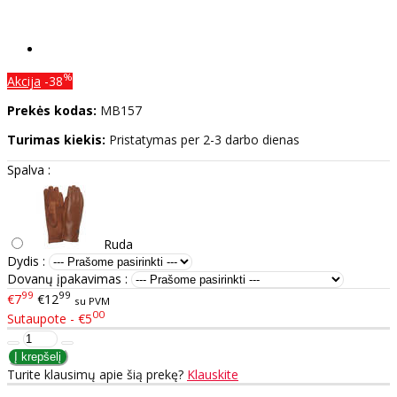
%
Akcija
-38
Prekės kodas:
MB157
Turimas kiekis:
Pristatymas per 2-3 darbo dienas
Spalva :
Ruda
Dydis :
Dovanų įpakavimas :
99
99
€7
€12
su PVM
00
Sutaupote - €5
Turite klausimų apie šią prekę?
Klauskite