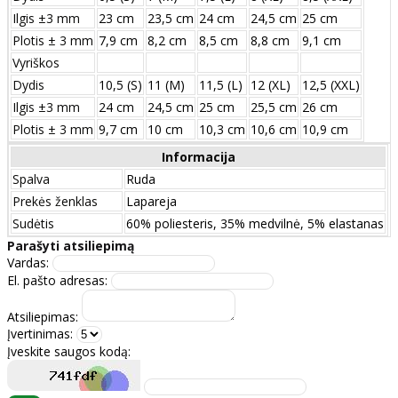
Ilgis ±3 mm
23 cm
23,5 cm
24 cm
24,5 cm
25 cm
Plotis ± 3 mm
7,9 cm
8,2 cm
8,5 cm
8,8 cm
9,1 cm
Vyriškos
Dydis
10,5 (S)
11 (M)
11,5 (L)
12 (XL)
12,5 (XXL)
Ilgis ±3 mm
24 сm
24,5 сm
25 сm
25,5 сm
26 сm
Plotis ± 3 mm
9,7 сm
10 сm
10,3 сm
10,6 сm
10,9 сm
Informacija
Spalva
Ruda
Prekės ženklas
Lapareja
Sudėtis
60% poliesteris, 35% medvilnė, 5% elastanas
Parašyti atsiliepimą
Vardas:
El. pašto adresas:
Atsiliepimas:
Įvertinimas:
Įveskite saugos kodą: