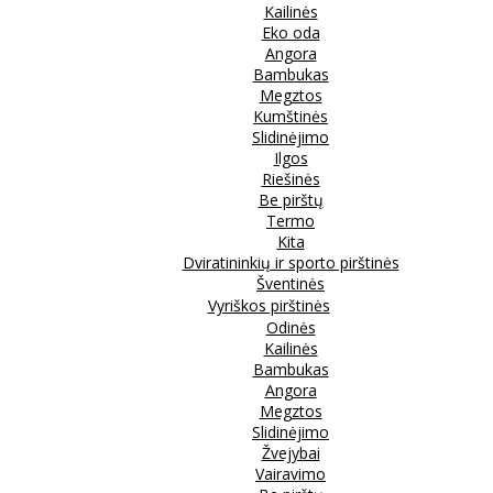
Kailinės
Eko oda
Angora
Bambukas
Megztos
Kumštinės
Slidinėjimo
Ilgos
Riešinės
Be pirštų
Termo
Kita
Dviratininkių ir sporto pirštinės
Šventinės
Vyriškos pirštinės
Odinės
Kailinės
Bambukas
Angora
Megztos
Slidinėjimo
Žvejybai
Vairavimo