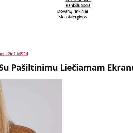
Rankšluosčiai
Dovanų rinkiniai
MotoMerginos
anui 2in1 MS24
Su Pašiltinimu Liečiamam Ekran