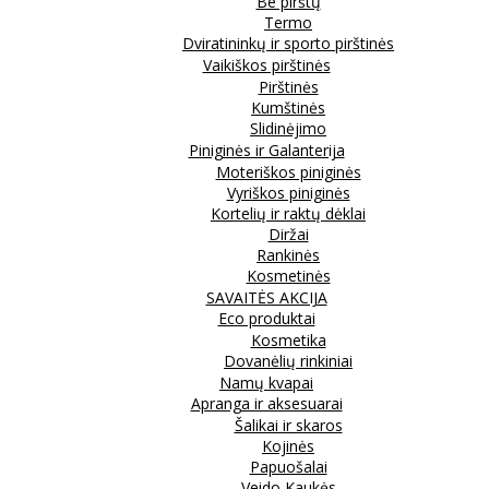
Be pirštų
Termo
Dviratininkų ir sporto pirštinės
Vaikiškos pirštinės
Pirštinės
Kumštinės
Slidinėjimo
Piniginės ir Galanterija
Moteriškos piniginės
Vyriškos piniginės
Kortelių ir raktų dėklai
Diržai
Rankinės
Kosmetinės
SAVAITĖS AKCIJA
Eco produktai
Kosmetika
Dovanėlių rinkiniai
Namų kvapai
Apranga ir aksesuarai
Šalikai ir skaros
Kojinės
Papuošalai
Veido Kaukės