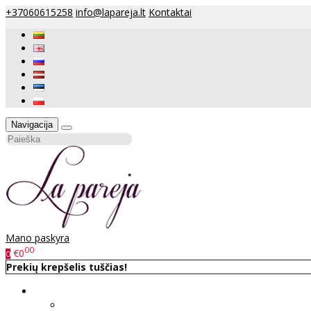
+37060615258
info@lapareja.lt
Kontaktai
Navigacija
Mano paskyra
00
€0
0
Prekių krepšelis tuščias!