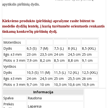
apytikslis pirštinių dydis.
Kiekvieno produkto (pirštinių) aprašyme rasite būtent to
modelio dydžių lentelę, į kurią turėtumėte orientuotis renkantis
tinkamą konkrečių pirštinių dydį.
Moteriškos
Dydis
6,5 (S)
7 (M)
7,5 (L)
8 (XL)
8,5 (XXL)
Ilgis ±3 mm
23 cm
23,5 cm
24 cm
24,5 cm
25 cm
Plotis ± 3 mm
7,9 cm
8,2 cm
8,5 cm
8,8 cm
9,1 cm
Vyriškos
Dydis
10,5 (S)
11 (M)
11,5 (L)
12 (XL)
12,5 (XXL)
Ilgis ±3 mm
24 сm
24,5 сm
25 сm
25,5 сm
26 сm
Plotis ± 3 mm
9,7 сm
10 сm
10,3 сm
10,6 сm
10,9 сm
Informacija
Spalva
Raudona
Prekės
Lapareja