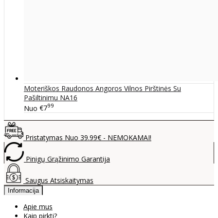
Moteriškos Raudonos Angoros Vilnos Pirštinės Su
Pašiltinimu NA16
99
Nuo
€7
Pristatymas Nuo 39.99€ - NEMOKAMAI!
Pinigų Grąžinimo Garantija
Saugus Atsiskaitymas
Informacija
Apie mus
Kaip pirkti?