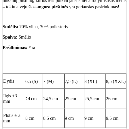
tinkamų pirštinių, kurios leis puikiai jaustis bei atrodyti ištisus metus
– tokiu atveju šios
angora pirštinės
yra geriausias pasirinkimas!
Sudėtis:
70% vilna, 30% poliesteris
Spalva:
Smėlio
Pašiltinimas:
Yra
Dydis
6,5 (S)
7 (M)
7,5 (L)
8 (XL)
8,5 (XXL)
Ilgis ±3
24
сm
24,5
сm
25
сm
25,5
сm
26
сm
mm
Plotis ± 3
8
сm
8,5
сm
9
сm
9
сm
9,5
сm
mm