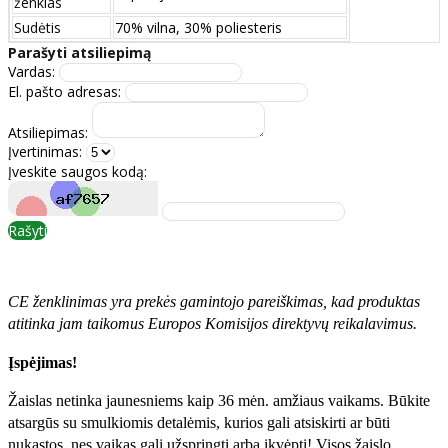
ženklas
Sudėtis
70% vilna, 30% poliesteris
Parašyti atsiliepimą
Vardas:
El. pašto adresas:
Atsiliepimas:
Įvertinimas:
Įveskite saugos kodą:
Rašyti
CE ženklinimas yra prekės gamintojo pareiškimas, kad produktas
atitinka jam taikomus Europos Komisijos direktyvų reikalavimus.
Įspėjimas!
Žaislas netinka jaunesniems kaip 36 mėn. amžiaus vaikams. Būkite
atsargūs su smulkiomis detalėmis, kurios gali atsiskirti ar būti
nukąstos, nes vaikas gali užspringti arba įkvėpti! Visos žaislо