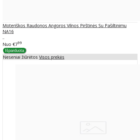
Moteriškos Raudonos Angoros Vilnos Pirštinės Su Pašiltinimu
NA16
..
99
Nuo
€7
Neseniai žiūrėtos
Visos prekės