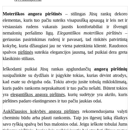
Moteriškos angora pirštinės
– stilingas Jūsų rankų dekoro
elementas, kuris tuo pačiu suteiks visapusišką apsaugą ir leis net ir
vėsiausiais rudens vakarais jaustis komfortabiliai ir išvengti
nemalonių peršalimo ligų.
Elegantiškos moteriškos pirštinės
–
geriausias pasirinkimas rudenį ir pavasarį, tad rinkitės patvirtintą
kokybę, kuria džiaugiasi jau ne viena patenkinta klientė. Raudonos
spalvos
pirštinės
suteikia elegancijos jausmą, tad puikiai dera greta
klasikinio stiliaus.
Ieškodami puikiai Jūsų rankas apglundančių
angorą pirštinių
susipažinkite su dydžiais ir įsigykite tokias, kurias dėvint atrodys,
kad esate su dviguba oda. Tokiu atveju jusite tobulą mikloklimatą,
kuris padės rankoms neprakaituoti ir tuo pačiu nešalti. Būtent tokios
yra
elegantiškos angora pirštinės
, kurių sudėtyje yra akrilo, kuris
pirštines padaro elastingesnes ir tuo pačiu jaukias odai.
Aukščiausios kokybės angora pirštines
rekomenduojama valyti
cheminiu būdu arba plauti rankomis. Taip jos ilgesnį laiką išlaikys
savo ryškią spalvą bei bus malonios odai. Jeigu ieškote tobulai Jums