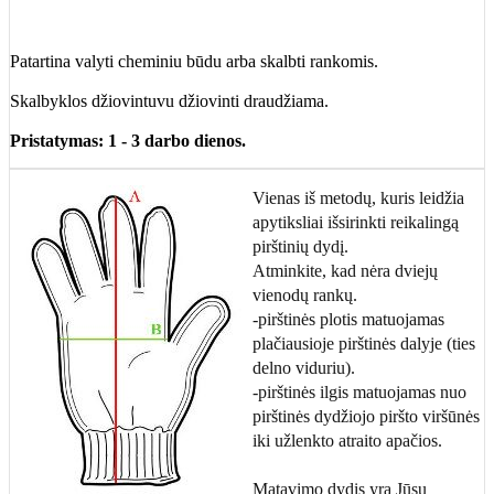
Patartina valyti cheminiu būdu arba skalbti rankomis.
Skalbyklos džiovintuvu džiovinti draudžiama.
Pristatymas: 1 - 3 darbo dienos.
Vienas iš metodų, kuris leidžia
apytiksliai išsirinkti reikalingą
pirštinių dydį.
Atminkite, kad nėra dviejų
vienodų rankų.
-pirštinės plotis matuojamas
plačiausioje pirštinės dalyje (ties
delno viduriu).
-pirštinės ilgis matuojamas nuo
pirštinės dydžiojo piršto viršūnės
iki užlenkto atraito apačios.
Matavimo dydis yra Jūsų