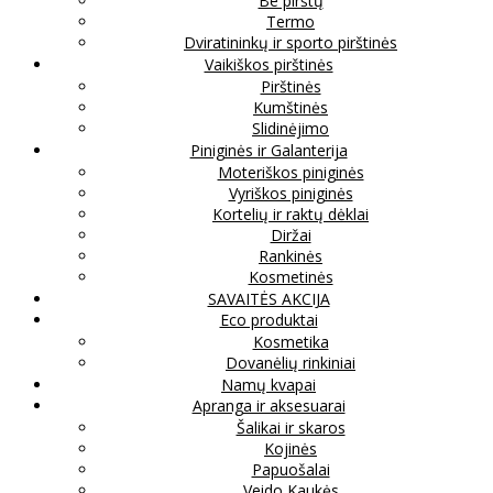
Be pirštų
Termo
Dviratininkų ir sporto pirštinės
Vaikiškos pirštinės
Pirštinės
Kumštinės
Slidinėjimo
Piniginės ir Galanterija
Moteriškos piniginės
Vyriškos piniginės
Kortelių ir raktų dėklai
Diržai
Rankinės
Kosmetinės
SAVAITĖS AKCIJA
Eco produktai
Kosmetika
Dovanėlių rinkiniai
Namų kvapai
Apranga ir aksesuarai
Šalikai ir skaros
Kojinės
Papuošalai
Veido Kaukės