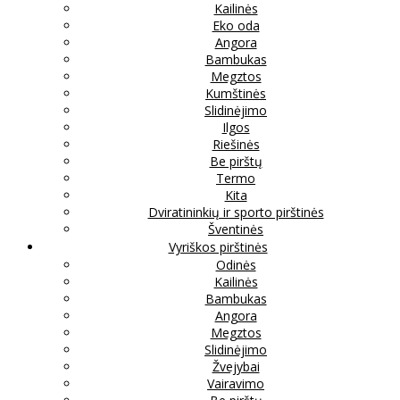
Kailinės
Eko oda
Angora
Bambukas
Megztos
Kumštinės
Slidinėjimo
Ilgos
Riešinės
Be pirštų
Termo
Kita
Dviratininkių ir sporto pirštinės
Šventinės
Vyriškos pirštinės
Odinės
Kailinės
Bambukas
Angora
Megztos
Slidinėjimo
Žvejybai
Vairavimo