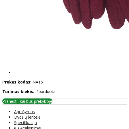
Prekės kodas:
NA16
Turimas kiekis:
Išparduota
Pranešti, kai bus prekyboje
Aprašymas
Dydžių lentelė
Specifikacija
(0) Atsiliepimai