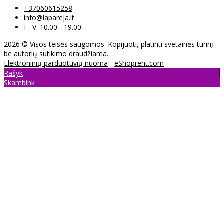
+37060615258
info@lapareja.lt
I - V: 10.00 - 19.00
2026 © Visos teisės saugomos. Kopijuoti, platinti svetainės turinį
be autorių sutikimo draudžiama.
Elektroninių parduotuvių nuoma
-
eShoprent.com
Rašyk
Skambink