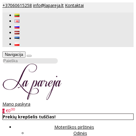
+37060615258
info@lapareja.lt
Kontaktai
Navigacija
Mano paskyra
00
€0
0
Prekių krepšelis tuščias!
Moteriškos pirštinės
Odinės