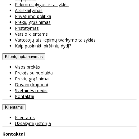
Pirkimo sąlygos ir taisyklės
Atsiskaitymas
Privatumo politika
Prekių grąžinimas
Pristatymas
Verslo klientams
Vartotojų atsiliepimų tvarkymo taisyklės
Kaip pasirinkti pirštinių dydį?
Klientų aptarnavimas
Visos prekės
Prekės su nuolaida
Prekių grąžinimai
Dovanų kuponai
Svetainės medis
Kontaktai
Klientams
Klientams
Užsakymų istorija
Kontaktai