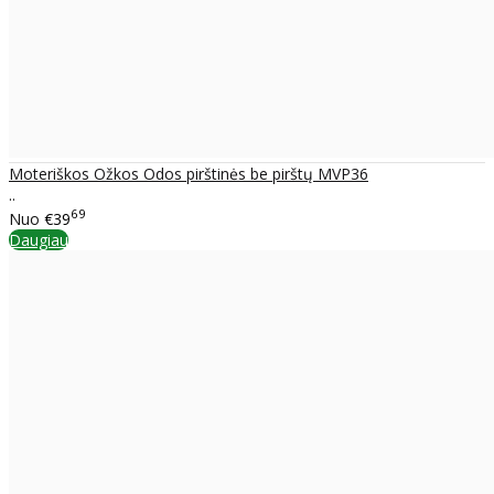
Moteriškos Ožkos Odos pirštinės be pirštų MVP36
..
69
Nuo
€39
Daugiau