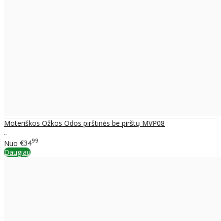
Moteriškos Ožkos Odos pirštinės be pirštų MVP08
..
99
Nuo
€34
Daugiau