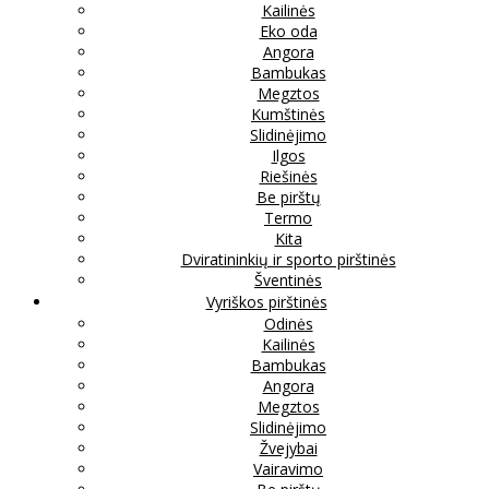
Kailinės
Eko oda
Angora
Bambukas
Megztos
Kumštinės
Slidinėjimo
Ilgos
Riešinės
Be pirštų
Termo
Kita
Dviratininkių ir sporto pirštinės
Šventinės
Vyriškos pirštinės
Odinės
Kailinės
Bambukas
Angora
Megztos
Slidinėjimo
Žvejybai
Vairavimo