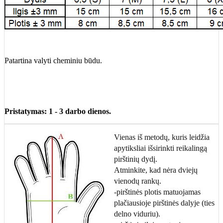
Patartina valyti cheminiu būdu.
Pristatymas: 1 - 3 darbo dienos.
Vienas iš metodų, kuris leidžia
apytiksliai išsirinkti reikalingą
pirštinių dydį.
Atminkite, kad nėra dviejų
vienodų rankų.
-pirštinės plotis matuojamas
plačiausioje pirštinės dalyje (ties
delno viduriu).