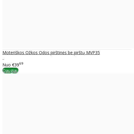
Moteriškos Ožkos Odos pirštinės be pirštų MVP35
..
69
Nuo
€39
Daugiau