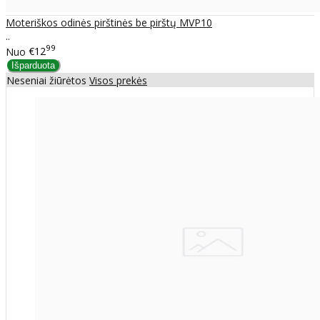
Moteriškos odinės pirštinės be pirštų MVP10
..
99
Nuo
€12
Neseniai žiūrėtos
Visos prekės