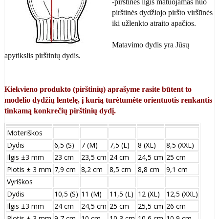
-pirštinės ilgis matuojamas nuo
pirštinės dydžiojo piršto viršūnės
iki užlenkto atraito apačios.
Matavimo dydis yra Jūsų
apytikslis pirštinių dydis.
Kiekvieno produkto (pirštinių) aprašyme rasite būtent to
modelio dydžių lentelę, į kurią turėtumėte orientuotis renkantis
tinkamą konkrečių pirštinių dydį.
Moteriškos
Dydis
6,5 (S)
7 (M)
7,5 (L)
8 (XL)
8,5 (XXL)
Ilgis ±3 mm
23 cm
23,5 cm
24 cm
24,5 cm
25 cm
Plotis ± 3 mm
7,9 cm
8,2 cm
8,5 cm
8,8 cm
9,1 cm
Vyriškos
Dydis
10,5 (S)
11 (M)
11,5 (L)
12 (XL)
12,5 (XXL)
Ilgis ±3 mm
24 сm
24,5 сm
25 сm
25,5 сm
26 сm
Plotis ± 3 mm
9,7 сm
10 сm
10,3 сm
10,6 сm
10,9 сm