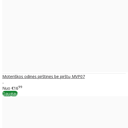
Moteriškos odinės pirštinės be pirštų MVP07
..
99
Nuo
€16
Daugiau