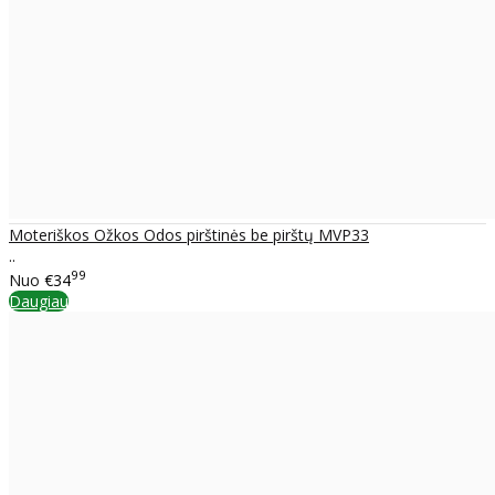
Moteriškos Ožkos Odos pirštinės be pirštų MVP33
..
99
Nuo
€34
Daugiau