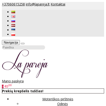
+37060615258
info@lapareja.lt
Kontaktai
Navigacija
Mano paskyra
00
€0
0
Prekių krepšelis tuščias!
Moteriškos pirštinės
Odinės