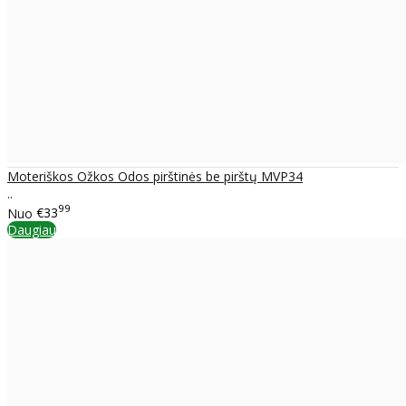
Moteriškos Ožkos Odos pirštinės be pirštų MVP34
..
99
Nuo
€33
Daugiau