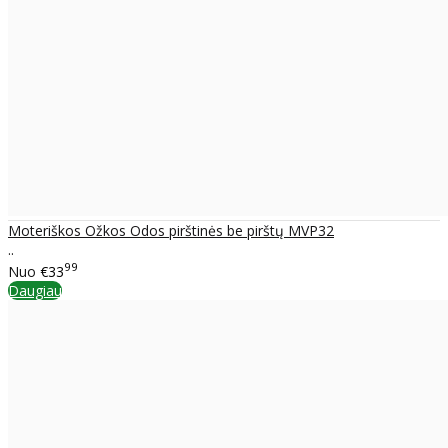
Moteriškos Ožkos Odos pirštinės be pirštų MVP32
..
99
Nuo
€33
Daugiau