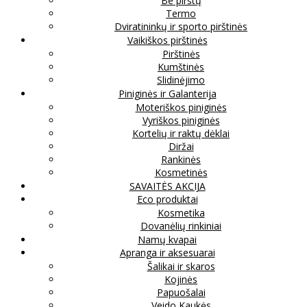
Be pirštų
Termo
Dviratininkų ir sporto pirštinės
Vaikiškos pirštinės
Pirštinės
Kumštinės
Slidinėjimo
Piniginės ir Galanterija
Moteriškos piniginės
Vyriškos piniginės
Kortelių ir raktų dėklai
Diržai
Rankinės
Kosmetinės
SAVAITĖS AKCIJA
Eco produktai
Kosmetika
Dovanėlių rinkiniai
Namų kvapai
Apranga ir aksesuarai
Šalikai ir skaros
Kojinės
Papuošalai
Veido Kaukės