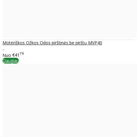
Moteriškos Ožkos Odos pirštinės be pirštų MVP40
..
79
Nuo
€41
Daugiau