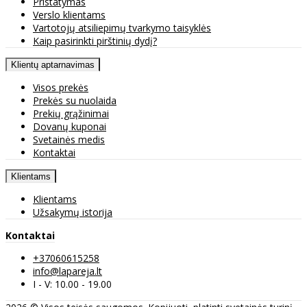
Pristatymas
Verslo klientams
Vartotojų atsiliepimų tvarkymo taisyklės
Kaip pasirinkti pirštinių dydį?
Klientų aptarnavimas
Visos prekės
Prekės su nuolaida
Prekių grąžinimai
Dovanų kuponai
Svetainės medis
Kontaktai
Klientams
Klientams
Užsakymų istorija
Kontaktai
+37060615258
info@lapareja.lt
I - V: 10.00 - 19.00