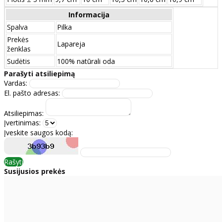
Informacija
Spalva
Pilka
Prekės
Lapareja
ženklas
Sudėtis
100% natūrali oda
Parašyti atsiliepimą
Vardas:
El. pašto adresas:
Atsiliepimas:
Įvertinimas:
Įveskite saugos kodą:
Rašyti
Susijusios prekės