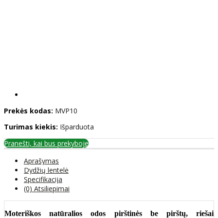
Prekės kodas:
MVP10
Turimas kiekis:
Išparduota
Pranešti, kai bus prekyboje
Aprašymas
Dydžių lentelė
Specifikacija
(0) Atsiliepimai
Moteriškos natūralios odos pirštinės be pirštų, riešai