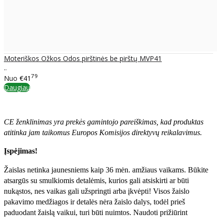
Moteriškos Ožkos Odos pirštinės be pirštų MVP41
..
79
Nuo
€41
Daugiau
CE ženklinimas yra prekės gamintojo pareiškimas, kad produktas
atitinka jam taikomus Europos Komisijos direktyvų reikalavimus.
Įspėjimas!
Žaislas netinka jaunesniems kaip 36 mėn. amžiaus vaikams. Būkite
atsargūs su smulkiomis detalėmis, kurios gali atsiskirti ar būti
nukąstos, nes vaikas gali užspringti arba įkvėpti! Visos žaislо
pakavimo medžiagos ir detalės nėra žaislo dalys, todėl prieš
paduodant žaislą vaikui, turi būti nuimtos. Naudoti prižiūrint