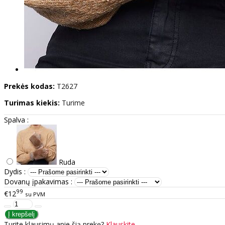
Prekės kodas:
T2627
Turimas kiekis:
Turime
Spalva :
Ruda
Dydis :
Dovanų įpakavimas :
99
€12
su PVM
Turite klausimų apie šią prekę?
Klauskite