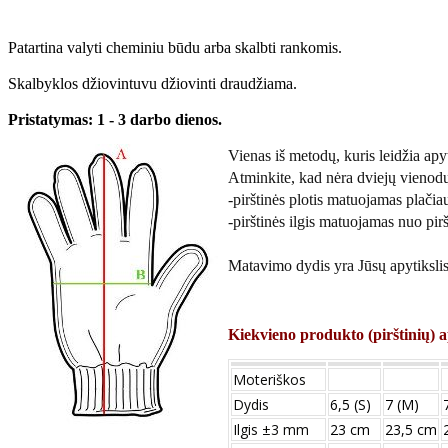
Patartina valyti cheminiu būdu arba skalbti rankomis.
Skalbyklos džiovintuvu džiovinti draudžiama.
Pristatymas: 1 - 3 darbo dienos.
Vienas iš metodų, kuris leidžia apyti
Atminkite, kad nėra dviejų vienod
-pirštinės plotis matuojamas plačiau
-pirštinės ilgis matuojamas nuo pirš
Matavimo dydis yra Jūsų apytikslis 
Kiekvieno produkto (pirštinių) a
Moteriškos
Dydis
6,5 (S)
7 (M)
Ilgis ±3 mm
23 cm
23,5 cm