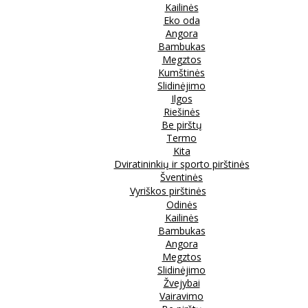
Kailinės
Eko oda
Angora
Bambukas
Megztos
Kumštinės
Slidinėjimo
Ilgos
Riešinės
Be pirštų
Termo
Kita
Dviratininkių ir sporto pirštinės
Šventinės
Vyriškos pirštinės
Odinės
Kailinės
Bambukas
Angora
Megztos
Slidinėjimo
Žvejybai
Vairavimo