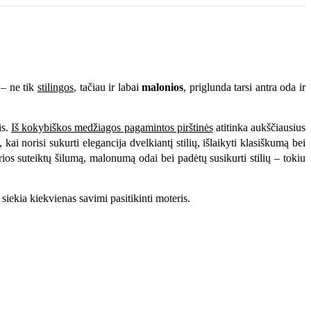
 – ne tik
stilingos
, tačiau ir labai
malonios
, priglunda tarsi antra oda ir
is.
Iš kokybiškos medžiagos pagamintos pirštinės
atitinka aukščiausius
ai norisi sukurti elegancija dvelkiantį stilių, išlaikyti klasiškumą bei
os suteiktų šilumą, malonumą odai bei padėtų susikurti stilių – tokiu
siekia kiekvienas savimi pasitikinti moteris.