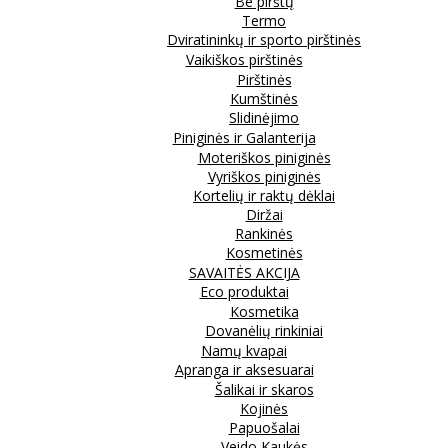
Be pirštų
Termo
Dviratininkų ir sporto pirštinės
Vaikiškos pirštinės
Pirštinės
Kumštinės
Slidinėjimo
Piniginės ir Galanterija
Moteriškos piniginės
Vyriškos piniginės
Kortelių ir raktų dėklai
Diržai
Rankinės
Kosmetinės
SAVAITĖS AKCIJA
Eco produktai
Kosmetika
Dovanėlių rinkiniai
Namų kvapai
Apranga ir aksesuarai
Šalikai ir skaros
Kojinės
Papuošalai
Veido Kaukės