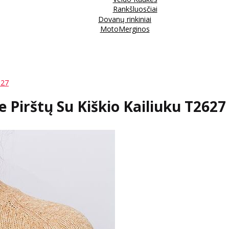
Rankšluosčiai
Dovanų rinkiniai
MotoMerginos
627
 Pirštų Su Kiškio Kailiuku T2627