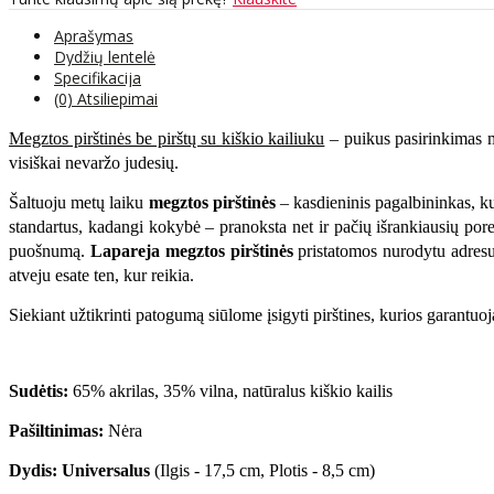
Aprašymas
Dydžių lentelė
Specifikacija
(0) Atsiliepimai
Megztos pirštinės be pirštų su kiškio kailiuku
– puikus pasirinkimas mo
visiškai nevaržo judesių.
Šaltuoju metų laiku
megztos pirštinės
– kasdieninis pagalbininkas, ku
standartus, kadangi kokybė – pranoksta net ir pačių išrankiausių poreik
puošnumą.
Lapareja megztos pirštinės
pristatomos nurodytu adresu 
atveju esate ten, kur reikia.
Siekiant užtikrinti patogumą siūlome įsigyti pirštines, kurios garantuo
Sudėtis:
65% akrilas, 35% vilna, natūralus kiškio kailis
Pašiltinimas:
Nėra
Dydis: Universalus
(Ilgis - 17,5 cm, Plotis - 8,5 cm)