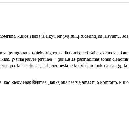
terims, kurios siekia išlaikyti lengvą stilių suderintą su laisvumu. Jos
ris apsaugo rankas tiek drėgnomis dienomis, tiek šaltais žiemos vakara
ius. Įvairiaspalvės pirštinės – geriausias pasirinkimas tomis dienomis, k
vos per kelias dienas, tad jeigu ieškote kokybiškų rankų apsaugų, kuri
ja, kad kiekvienas išėjimas į lauką bus neatsiejamas nuo komforto, kurio 