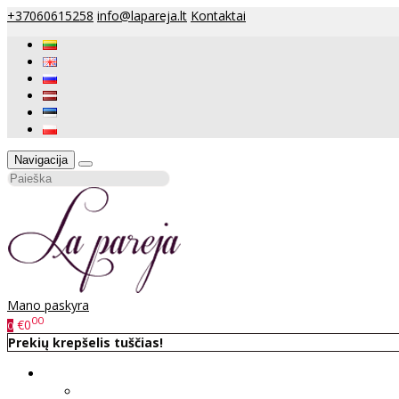
+37060615258
info@lapareja.lt
Kontaktai
Navigacija
Mano paskyra
00
€0
0
Prekių krepšelis tuščias!