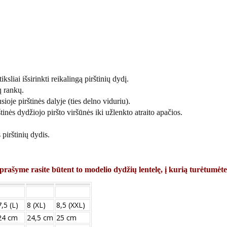
ksliai išsirinkti reikalingą pirštinių dydį.
ų rankų.
sioje pirštinės dalyje (ties delno viduriu).
tinės dydžiojo piršto viršūnės iki užlenkto atraito apačios.
pirštinių dydis.
prašyme rasite būtent to modelio dydžių lentelę, į kurią turėtumėte
7,5 (L)
8 (XL)
8,5 (XXL)
24 cm
24,5 cm
25 cm