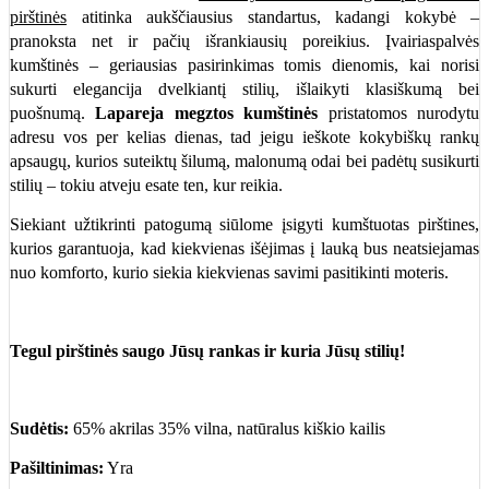
pirštinės
atitinka aukščiausius standartus, kadangi kokybė –
pranoksta net ir pačių išrankiausių poreikius. Įvairiaspalvės
kumštinės – geriausias pasirinkimas tomis dienomis, kai norisi
sukurti elegancija dvelkiantį stilių, išlaikyti klasiškumą bei
puošnumą.
Lapareja megztos kumštinės
pristatomos nurodytu
adresu vos per kelias dienas, tad jeigu ieškote kokybiškų rankų
apsaugų, kurios suteiktų šilumą, malonumą odai bei padėtų susikurti
stilių – tokiu atveju esate ten, kur reikia.
Siekiant užtikrinti patogumą siūlome įsigyti kumštuotas pirštines,
kurios garantuoja, kad kiekvienas išėjimas į lauką bus neatsiejamas
nuo komforto, kurio siekia kiekvienas savimi pasitikinti moteris.
Tegul pirštinės saugo Jūsų rankas ir kuria Jūsų stilių!
Sudėtis:
65% akrilas 35% vilna, natūralus kiškio kailis
Pašiltinimas:
Yra