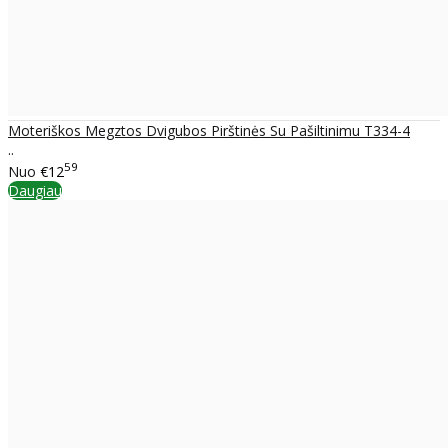
Moteriškos Megztos Dvigubos Pirštinės Su Pašiltinimu T334-4
..
59
Nuo
€12
Daugiau