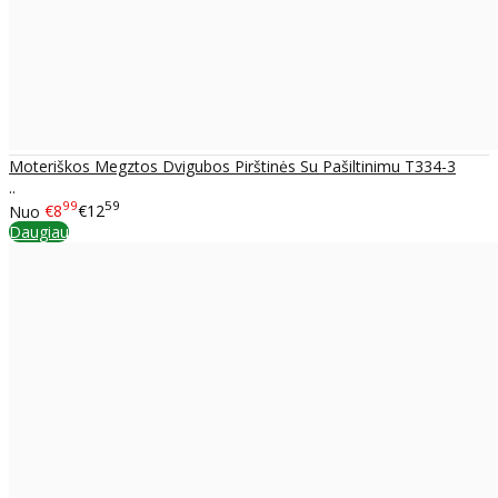
Moteriškos Megztos Dvigubos Pirštinės Su Pašiltinimu T334-3
..
99
59
Nuo
€8
€12
Daugiau