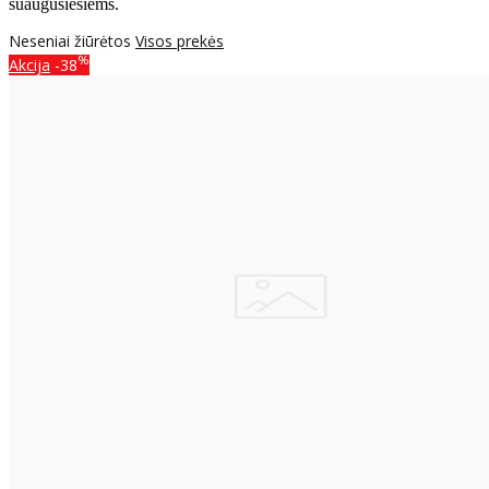
suaugusiesiems.
Neseniai žiūrėtos
Visos prekės
%
Akcija
-38