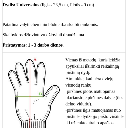
Dydis: Universalus
(Ilgis - 23,5 cm, Plotis - 9 cm)
Patartina valyti cheminiu būdu arba skalbti rankomis.
Skalbyklos džiovintuvu džiovinti draudžiama.
Pristatymas: 1 - 3 darbo dienos.
Vienas iš metodų, kuris leidžia
apytiksliai išsirinkti reikalingą
pirštinių dydį.
Atminkite, kad nėra dviejų
vienodų rankų.
-pirštinės plotis matuojamas
plačiausioje pirštinės dalyje (ties
delno viduriu).
-pirštinės ilgis matuojamas nuo
pirštinės dydžiojo piršto viršūnės
iki užlenkto atraito apačios.