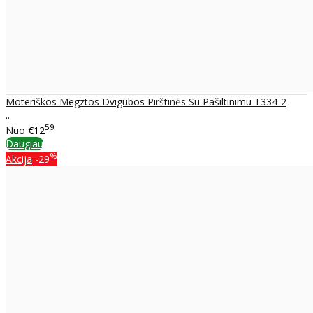
Moteriškos Megztos Dvigubos Pirštinės Su Pašiltinimu T334-2
..
59
Nuo
€12
Daugiau
%
Akcija
-29