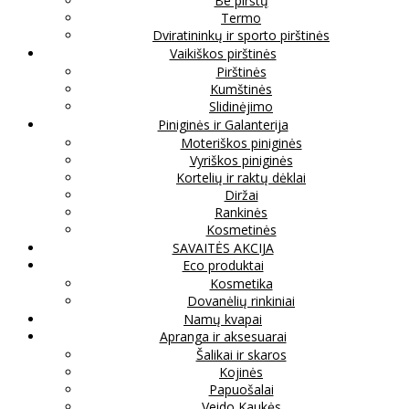
Be pirštų
Termo
Dviratininkų ir sporto pirštinės
Vaikiškos pirštinės
Pirštinės
Kumštinės
Slidinėjimo
Piniginės ir Galanterija
Moteriškos piniginės
Vyriškos piniginės
Kortelių ir raktų dėklai
Diržai
Rankinės
Kosmetinės
SAVAITĖS AKCIJA
Eco produktai
Kosmetika
Dovanėlių rinkiniai
Namų kvapai
Apranga ir aksesuarai
Šalikai ir skaros
Kojinės
Papuošalai
Veido Kaukės