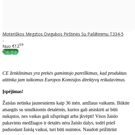
Moteriškos Megztos Dvigubos Pirštinės Su Pašiltinimu T334-5
..
59
Nuo
€12
Daugiau
CE ženklinimas yra prekės gamintojo pareiškimas, kad produktas
atitinka jam taikomus Europos Komisijos direktyvų reikalavimus.
Įspėjimas!
Žaislas netinka jaunesniems kaip 36 mėn. amžiaus vaikams. Būkite
atsargūs su smulkiomis detalėmis, kurios gali atsiskirti ar būti
nukąstos, nes vaikas gali užspringti arba įkvėpti! Visos žaislо
pakavimo medžiagos ir detalės nėra žaislo dalys, todėl prieš
paduodant žaislą vaikui, turi būti nuimtos. Naudoti prižiūrint