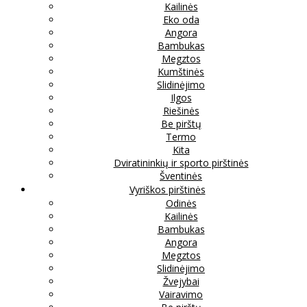
Kailinės
Eko oda
Angora
Bambukas
Megztos
Kumštinės
Slidinėjimo
Ilgos
Riešinės
Be pirštų
Termo
Kita
Dviratininkių ir sporto pirštinės
Šventinės
Vyriškos pirštinės
Odinės
Kailinės
Bambukas
Angora
Megztos
Slidinėjimo
Žvejybai
Vairavimo