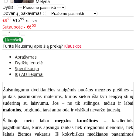
Mėlyna
Dydis :
Dovanų įpakavimas :
99
99
€9
€15
su PVM
00
Sutaupote - €6
Turite klausimų apie šią prekę?
Klauskite
Aprašymas
Dydžių lentelė
Specifikacija
(0) Atsiliepimai
Žaismingumu dvelkiančios snaigėmis puoštos
megztos pirštinės
–
puikus pasirinkimas moterims, kurios siekia išlaikyti lengvą stilių
suderintą su laisvumu. Jos – ne tik
stilingos
, tačiau ir labai
malonios
, priglunda tarsi antra oda ir visiškai nevaržo judesių.
Šaltuoju metų laiku
megztos kumštinės
– kasdieninis
pagalbininkas, kuris apsaugo rankas tiek drėgnomis dienomis, tiek
šaltais žiemos vakarais.
Iš kokybiškos medžiagos pagamintos