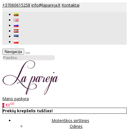
+37060615258
info@lapareja.lt
Kontaktai
Navigacija
Mano paskyra
00
€0
0
Prekių krepšelis tuščias!
Moteriškos pirštinės
Odinės