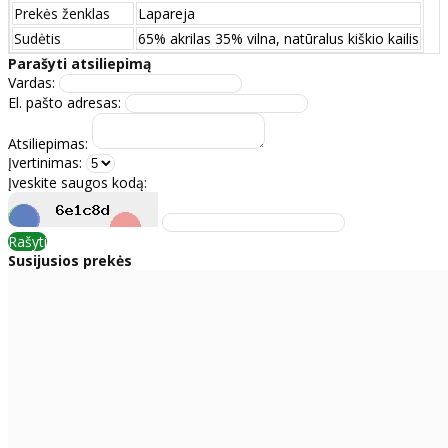
Prekės ženklas
Lapareja
Sudėtis
65% akrilas 35% vilna, natūralus kiškio kailis
Parašyti atsiliepimą
Vardas:
El. pašto adresas:
Atsiliepimas:
Įvertinimas:
Įveskite saugos kodą:
Rašyti
Susijusios prekės