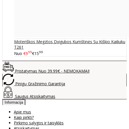
Moteriškos Megztos Dvigubos Kumštinės Su Kiškio Kailiuku
T261
99
99
Nuo
€9
€15
Pristatymas Nuo 39.99€ - NEMOKAMAI!
Pinigų Grąžinimo Garantija
Saugus Atsiskaitymas
Informacija
Apie mus
Kaip pirkti?
Pirkimo sąlygos ir taisyklės
Atsiskaitymas