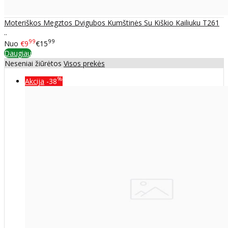
Moteriškos Megztos Dvigubos Kumštinės Su Kiškio Kailiuku T261
..
99
99
Nuo
€9
€15
Daugiau
Neseniai žiūrėtos
Visos prekės
%
Akcija
-38