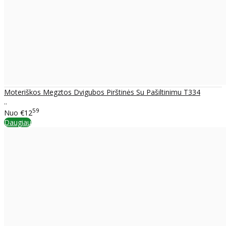
Moteriškos Megztos Dvigubos Pirštinės Su Pašiltinimu T334
..
59
Nuo
€12
Daugiau