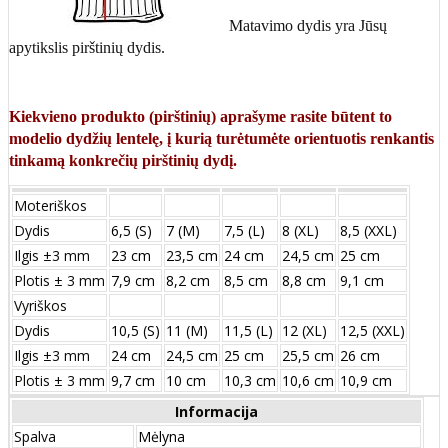
Matavimo dydis yra Jūsų
apytikslis pirštinių dydis.
Kiekvieno produkto (pirštinių) aprašyme rasite būtent to
modelio dydžių lentelę, į kurią turėtumėte orientuotis renkantis
tinkamą konkrečių pirštinių dydį.
Moteriškos
Dydis
6,5 (S)
7 (M)
7,5 (L)
8 (XL)
8,5 (XXL)
Ilgis ±3 mm
23 cm
23,5 cm
24 cm
24,5 cm
25 cm
Plotis ± 3 mm
7,9 cm
8,2 cm
8,5 cm
8,8 cm
9,1 cm
Vyriškos
Dydis
10,5 (S)
11 (M)
11,5 (L)
12 (XL)
12,5 (XXL)
Ilgis ±3 mm
24 сm
24,5 сm
25 сm
25,5 сm
26 сm
Plotis ± 3 mm
9,7 сm
10 сm
10,3 сm
10,6 сm
10,9 сm
Informacija
Spalva
Mėlyna