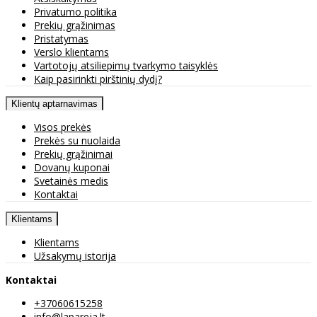
Privatumo politika
Prekių grąžinimas
Pristatymas
Verslo klientams
Vartotojų atsiliepimų tvarkymo taisyklės
Kaip pasirinkti pirštinių dydį?
Klientų aptarnavimas
Visos prekės
Prekės su nuolaida
Prekių grąžinimai
Dovanų kuponai
Svetainės medis
Kontaktai
Klientams
Klientams
Užsakymų istorija
Kontaktai
+37060615258
info@lapareja.lt