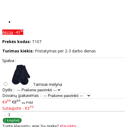
%
Akcija
-43
Prekės kodas:
T107
Turimas kiekis:
Pristatymas per 2-3 darbo dienas
Spalva :
Tamsiai mėlyna
Dydis :
Dovanų įpakavimas :
99
69
€4
€8
su PVM
70
Sutaupote - €3
Turite klausimų apie šią prekę?
Klauskite