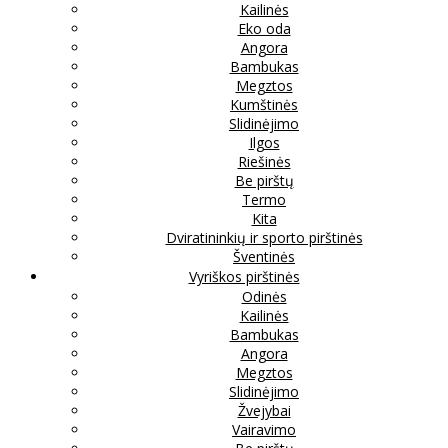
Kailinės
Eko oda
Angora
Bambukas
Megztos
Kumštinės
Slidinėjimo
Ilgos
Riešinės
Be pirštų
Termo
Kita
Dviratininkių ir sporto pirštinės
Šventinės
Vyriškos pirštinės
Odinės
Kailinės
Bambukas
Angora
Megztos
Slidinėjimo
Žvejybai
Vairavimo