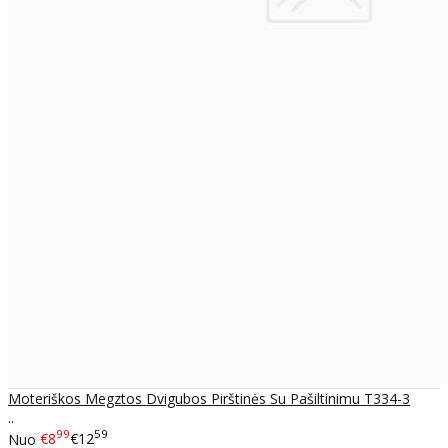
Moteriškos Megztos Dvigubos Pirštinės Su Pašiltinimu T334-3
..
99
59
Nuo
€8
€12