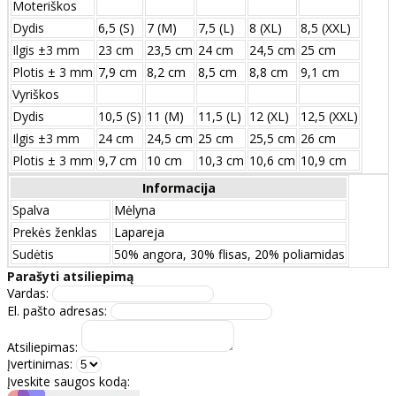
Moteriškos
Dydis
6,5 (S)
7 (M)
7,5 (L)
8 (XL)
8,5 (XXL)
Ilgis ±3 mm
23 cm
23,5 cm
24 cm
24,5 cm
25 cm
Plotis ± 3 mm
7,9 cm
8,2 cm
8,5 cm
8,8 cm
9,1 cm
Vyriškos
Dydis
10,5 (S)
11 (M)
11,5 (L)
12 (XL)
12,5 (XXL)
Ilgis ±3 mm
24 сm
24,5 сm
25 сm
25,5 сm
26 сm
Plotis ± 3 mm
9,7 сm
10 сm
10,3 сm
10,6 сm
10,9 сm
Informacija
Spalva
Mėlyna
Prekės ženklas
Lapareja
Sudėtis
50% angora, 30% flisas, 20% poliamidas
Parašyti atsiliepimą
Vardas:
El. pašto adresas:
Atsiliepimas:
Įvertinimas:
Įveskite saugos kodą: