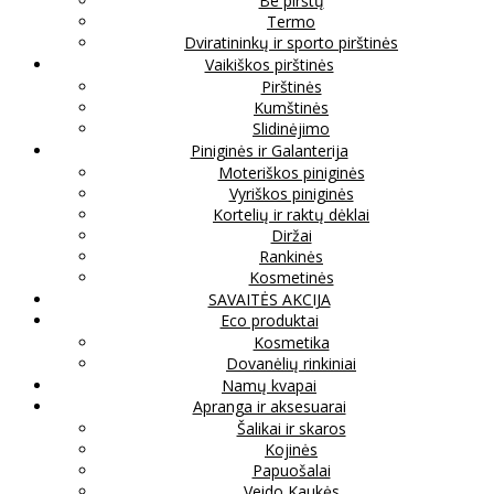
Be pirštų
Termo
Dviratininkų ir sporto pirštinės
Vaikiškos pirštinės
Pirštinės
Kumštinės
Slidinėjimo
Piniginės ir Galanterija
Moteriškos piniginės
Vyriškos piniginės
Kortelių ir raktų dėklai
Diržai
Rankinės
Kosmetinės
SAVAITĖS AKCIJA
Eco produktai
Kosmetika
Dovanėlių rinkiniai
Namų kvapai
Apranga ir aksesuarai
Šalikai ir skaros
Kojinės
Papuošalai
Veido Kaukės