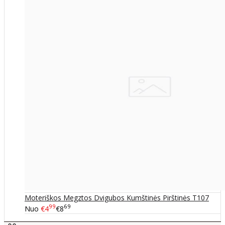
Moteriškos Megztos Dvigubos Kumštinės Pirštinės T107
99
69
Nuo
€4
€8