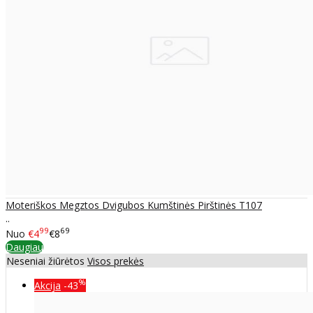
Moteriškos Megztos Dvigubos Kumštinės Pirštinės T107
..
99
69
Nuo
€4
€8
Daugiau
Neseniai žiūrėtos
Visos prekės
%
Akcija
-43