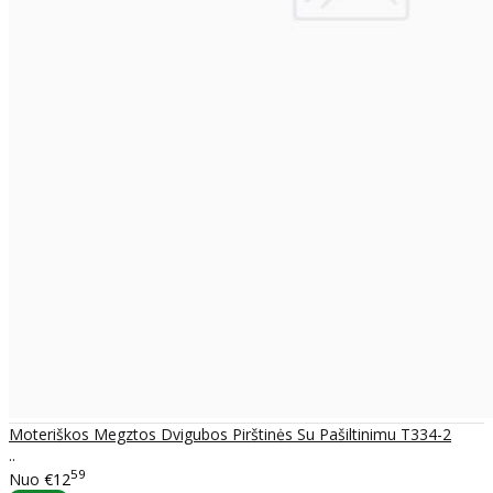
Moteriškos Megztos Dvigubos Pirštinės Su Pašiltinimu T334-2
..
59
Nuo
€12