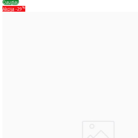
Daugiau
%
Akcija
-29