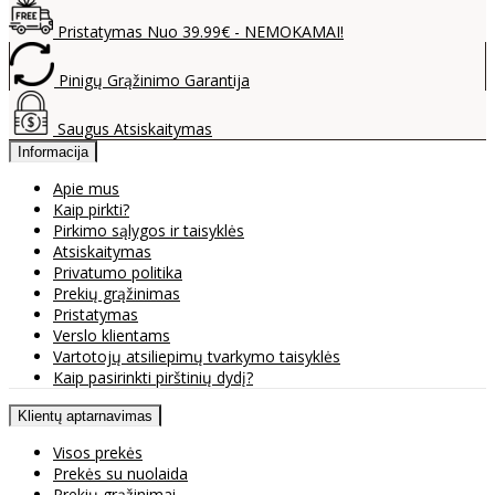
Pristatymas Nuo 39.99€ - NEMOKAMAI!
Pinigų Grąžinimo Garantija
Saugus Atsiskaitymas
Informacija
Apie mus
Kaip pirkti?
Pirkimo sąlygos ir taisyklės
Atsiskaitymas
Privatumo politika
Prekių grąžinimas
Pristatymas
Verslo klientams
Vartotojų atsiliepimų tvarkymo taisyklės
Kaip pasirinkti pirštinių dydį?
Klientų aptarnavimas
Visos prekės
Prekės su nuolaida
Prekių grąžinimai