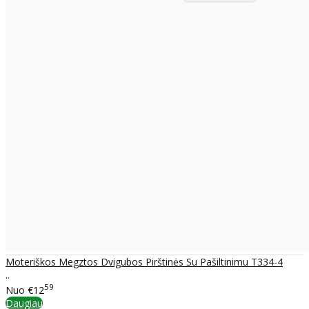
Moteriškos Megztos Dvigubos Pirštinės Su Pašiltinimu T334-4
..
59
Nuo
€12
Daugiau