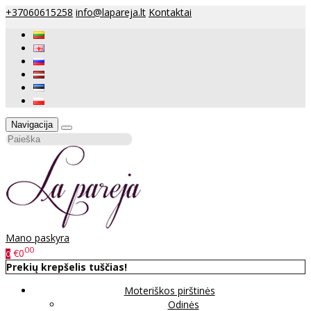
+37060615258
info@lapareja.lt
Kontaktai
Navigacija
Mano paskyra
00
€0
0
Prekių krepšelis tuščias!
Moteriškos pirštinės
Odinės