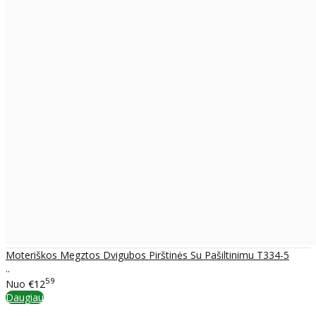
Moteriškos Megztos Dvigubos Pirštinės Su Pašiltinimu T334-5
..
59
Nuo
€12
Daugiau