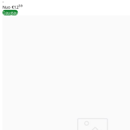
..
59
Nuo
€12
Daugiau