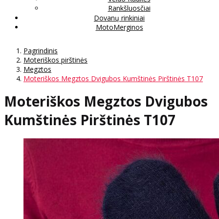
Rankšluosčiai
Dovanų rinkiniai
MotoMerginos
Pagrindinis
Moteriškos pirštinės
Megztos
Moteriškos Megztos Dvigubos Kumštinės Pirštinės T107
Moteriškos Megztos Dvigubos
Kumštinės Pirštinės T107