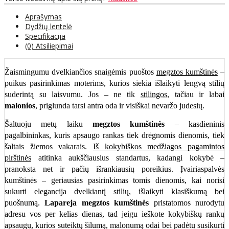
Aprašymas
Dydžių lentelė
Specifikacija
(0) Atsiliepimai
Žaismingumu dvelkiančios snaigėmis puoštos
megztos kumštinės
–
puikus pasirinkimas moterims, kurios siekia išlaikyti lengvą stilių
suderintą su laisvumu. Jos – ne tik
stilingos
, tačiau ir labai
malonios
, priglunda tarsi antra oda ir visiškai nevaržo judesių.
Šaltuoju metų laiku
megztos kumštinės
– kasdieninis
pagalbininkas, kuris apsaugo rankas tiek drėgnomis dienomis, tiek
šaltais žiemos vakarais.
Iš kokybiškos medžiagos pagamintos
pirštinės
atitinka aukščiausius standartus, kadangi kokybė –
pranoksta net ir pačių išrankiausių poreikius. Įvairiaspalvės
kumštinės – geriausias pasirinkimas tomis dienomis, kai norisi
sukurti elegancija dvelkiantį stilių, išlaikyti klasiškumą bei
puošnumą.
Lapareja megztos kumštinės
pristatomos nurodytu
adresu vos per kelias dienas, tad jeigu ieškote kokybiškų rankų
apsaugų, kurios suteiktų šilumą, malonumą odai bei padėtų susikurti