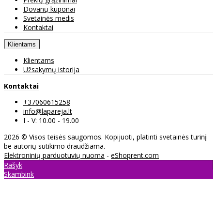
Dovanų kuponai
Svetainės medis
Kontaktai
Klientams
Klientams
Užsakymų istorija
Kontaktai
+37060615258
info@lapareja.lt
I - V: 10.00 - 19.00
2026 © Visos teisės saugomos. Kopijuoti, platinti svetainės turinį
be autorių sutikimo draudžiama.
Elektroninių parduotuvių nuoma
-
eShoprent.com
Rašyk
Skambink