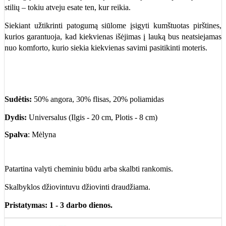
stilių – tokiu atveju esate ten, kur reikia.
Siekiant užtikrinti patogumą siūlome įsigyti kumštuotas pirštines,
kurios garantuoja, kad kiekvienas išėjimas į lauką bus neatsiejamas
nuo komforto, kurio siekia kiekvienas savimi pasitikinti moteris.
Sudėtis:
50
% angora, 3
0
% flisas, 20% poliamidas
Dydis:
Universalus (Ilgis - 20 cm, Plotis - 8 cm)
Spalva
: Mėlyna
Patartina valyti cheminiu būdu arba skalbti rankomis.
Skalbyklos džiovintuvu džiovinti draudžiama.
Pristatymas: 1 - 3 darbo dienos.