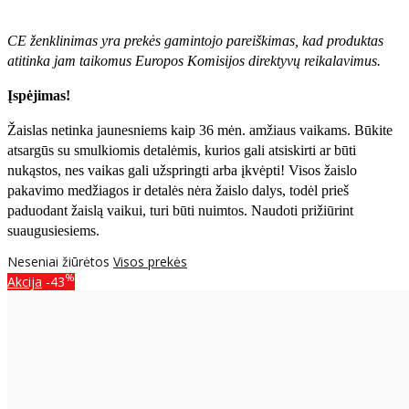
CE ženklinimas yra prekės gamintojo pareiškimas, kad produktas
atitinka jam taikomus Europos Komisijos direktyvų reikalavimus.
Įspėjimas!
Žaislas netinka jaunesniems kaip 36 mėn. amžiaus vaikams. Būkite
atsargūs su smulkiomis detalėmis, kurios gali atsiskirti ar būti
nukąstos, nes vaikas gali užspringti arba įkvėpti! Visos žaislо
pakavimo medžiagos ir detalės nėra žaislo dalys, todėl prieš
paduodant žaislą vaikui, turi būti nuimtos. Naudoti prižiūrint
suaugusiesiems.
Neseniai žiūrėtos
Visos prekės
%
Akcija
-43