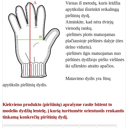
Vienas iš metodų, kuris leidžia
apytiksliai išsirinkti reikalingą
pirštinių dydį.
Atminkite, kad nėra dviejų
vienodų rankų.
-pirštinės plotis matuojamas
plačiausioje pirštinės dalyje (ties
delno viduriu).
-pirštinės ilgis matuojamas nuo
pirštinės dydžiojo piršto viršūnės
iki užlenkto atraito apačios.
Matavimo dydis yra Jūsų
apytikslis pirštinių dydis.
Kiekvieno produkto (pirštinių) aprašyme rasite būtent to
modelio dydžių lentelę, į kurią turėtumėte orientuotis renkantis
tinkamą konkrečių pirštinių dydį.