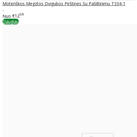
Moteriškos Megztos Dvigubos Pirštinės Su Pašiltinimu T334-1
..
59
Nuo
€12
Daugiau