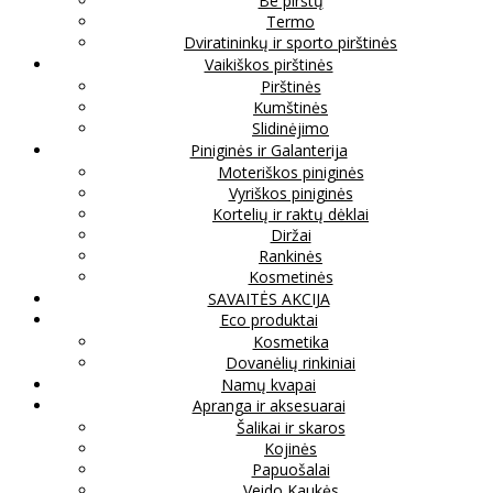
Be pirštų
Termo
Dviratininkų ir sporto pirštinės
Vaikiškos pirštinės
Pirštinės
Kumštinės
Slidinėjimo
Piniginės ir Galanterija
Moteriškos piniginės
Vyriškos piniginės
Kortelių ir raktų dėklai
Diržai
Rankinės
Kosmetinės
SAVAITĖS AKCIJA
Eco produktai
Kosmetika
Dovanėlių rinkiniai
Namų kvapai
Apranga ir aksesuarai
Šalikai ir skaros
Kojinės
Papuošalai
Veido Kaukės