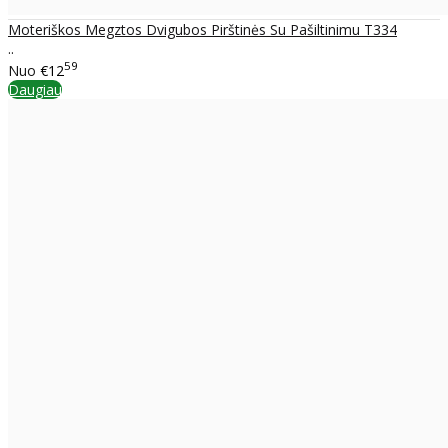
Moteriškos Megztos Dvigubos Pirštinės Su Pašiltinimu T334
..
59
Nuo
€12
Daugiau