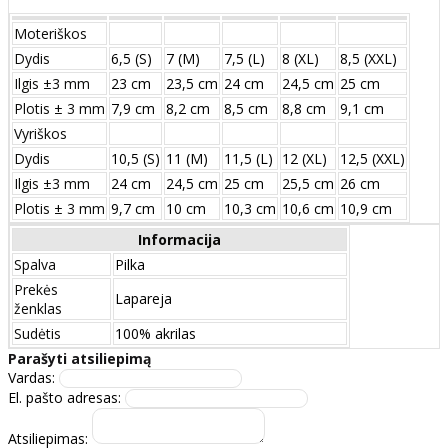
Moteriškos
Dydis
6,5 (S)
7 (M)
7,5 (L)
8 (XL)
8,5 (XXL)
Ilgis ±3 mm
23 cm
23,5 cm
24 cm
24,5 cm
25 cm
Plotis ± 3 mm
7,9 cm
8,2 cm
8,5 cm
8,8 cm
9,1 cm
Vyriškos
Dydis
10,5 (S)
11 (M)
11,5 (L)
12 (XL)
12,5 (XXL)
Ilgis ±3 mm
24 сm
24,5 сm
25 сm
25,5 сm
26 сm
Plotis ± 3 mm
9,7 сm
10 сm
10,3 сm
10,6 сm
10,9 сm
Informacija
Spalva
Pilka
Prekės
Lapareja
ženklas
Sudėtis
100% akrilas
Parašyti atsiliepimą
Vardas:
El. pašto adresas:
Atsiliepimas: