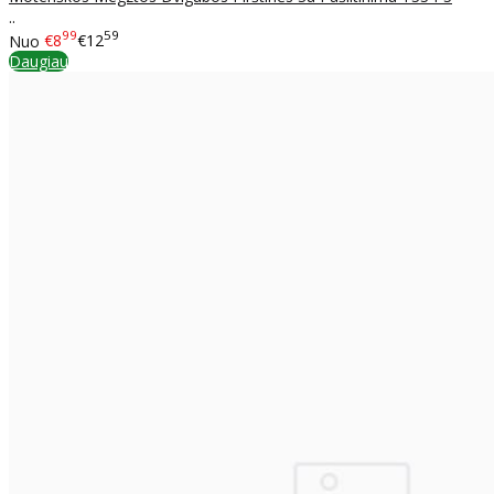
..
99
59
Nuo
€8
€12
Daugiau