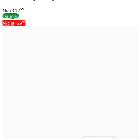
..
59
Nuo
€12
Daugiau
%
Akcija
-29