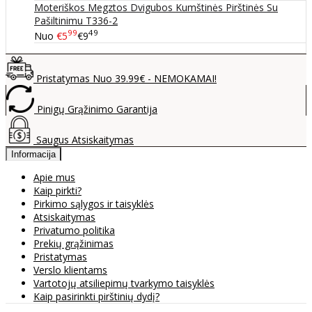
Moteriškos Megztos Dvigubos Kumštinės Pirštinės Su
Pašiltinimu T336-2
99
49
Nuo
€5
€9
Pristatymas Nuo 39.99€ - NEMOKAMAI!
Pinigų Grąžinimo Garantija
Saugus Atsiskaitymas
Informacija
Apie mus
Kaip pirkti?
Pirkimo sąlygos ir taisyklės
Atsiskaitymas
Privatumo politika
Prekių grąžinimas
Pristatymas
Verslo klientams
Vartotojų atsiliepimų tvarkymo taisyklės
Kaip pasirinkti pirštinių dydį?