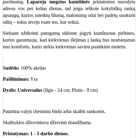
puošnumą.
Lapareja megztos kumštinės
pristatomos nurodytu
adresu vos per kelias dienas, tad jeigu ieškote kokybiškų rankų
apsaugų, kurios suteiktų šilumą, malonumą odai bei padėtų susikurti
stilių – tokiu atveju esate ten, kur reikia.
Siekiant užtikrinti patogumą siūlome įsigyti kumštuotas pirštines,
kurios garantuoja, kad kiekvienas išėjimas į lauką bus neatsiejamas
nuo komforto, kurio siekia kiekvienas savimi pasitikinti moteris.
Sudėtis:
100% akrilas
Pašiltinimas:
Yra
Dydis: Universalus
(Ilgis - 24 cm, Plotis - 9 cm)
Patartina valyti cheminiu būdu arba skalbti rankomis.
Skalbyklos džiovintuvu džiovinti draudžiama.
Pristatymas: 1 - 3 darbo dienos.