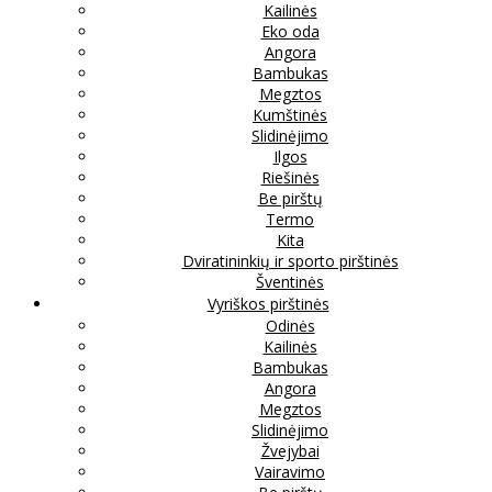
Kailinės
Eko oda
Angora
Bambukas
Megztos
Kumštinės
Slidinėjimo
Ilgos
Riešinės
Be pirštų
Termo
Kita
Dviratininkių ir sporto pirštinės
Šventinės
Vyriškos pirštinės
Odinės
Kailinės
Bambukas
Angora
Megztos
Slidinėjimo
Žvejybai
Vairavimo