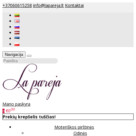
+37060615258
info@lapareja.lt
Kontaktai
Navigacija
Mano paskyra
00
€0
0
Prekių krepšelis tuščias!
Moteriškos pirštinės
Odinės