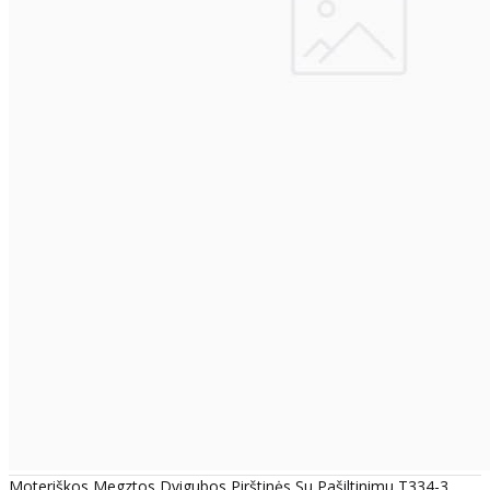
Moteriškos Megztos Dvigubos Pirštinės Su Pašiltinimu T334-3