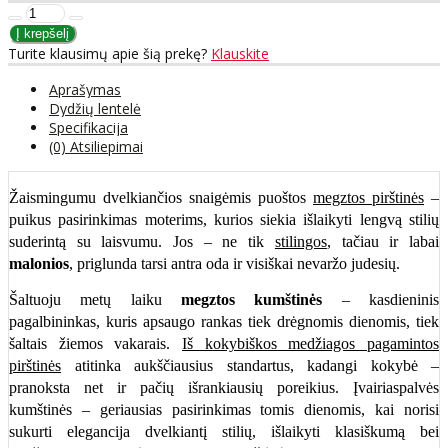
Turite klausimų apie šią prekę?
Klauskite
Aprašymas
Dydžių lentelė
Specifikacija
(0) Atsiliepimai
Žaismingumu dvelkiančios snaigėmis puoštos
megztos pirštinės
–
puikus pasirinkimas moterims, kurios siekia išlaikyti lengvą stilių
suderintą su laisvumu. Jos – ne tik
stilingos
, tačiau ir labai
malonios
, priglunda tarsi antra oda ir visiškai nevaržo judesių.
Šaltuoju metų laiku
megztos kumštinės
– kasdieninis
pagalbininkas, kuris apsaugo rankas tiek drėgnomis dienomis, tiek
šaltais žiemos vakarais.
Iš kokybiškos medžiagos pagamintos
pirštinės
atitinka aukščiausius standartus, kadangi kokybė –
pranoksta net ir pačių išrankiausių poreikius. Įvairiaspalvės
kumštinės – geriausias pasirinkimas tomis dienomis, kai norisi
sukurti elegancija dvelkiantį stilių, išlaikyti klasiškumą bei