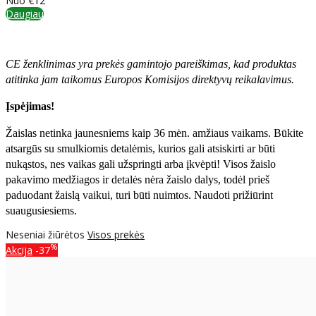
Nuo
€12
Daugiau
CE ženklinimas yra prekės gamintojo pareiškimas, kad produktas
atitinka jam taikomus Europos Komisijos direktyvų reikalavimus.
Įspėjimas!
Žaislas netinka jaunesniems kaip 36 mėn. amžiaus vaikams. Būkite
atsargūs su smulkiomis detalėmis, kurios gali atsiskirti ar būti
nukąstos, nes vaikas gali užspringti arba įkvėpti! Visos žaislо
pakavimo medžiagos ir detalės nėra žaislo dalys, todėl prieš
paduodant žaislą vaikui, turi būti nuimtos. Naudoti prižiūrint
suaugusiesiems.
Neseniai žiūrėtos
Visos prekės
%
Akcija
-37