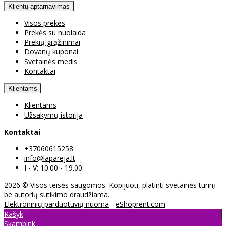
Klientų aptarnavimas
Visos prekės
Prekės su nuolaida
Prekių grąžinimai
Dovanų kuponai
Svetainės medis
Kontaktai
Klientams
Klientams
Užsakymų istorija
Kontaktai
+37060615258
info@lapareja.lt
I - V: 10.00 - 19.00
2026 © Visos teisės saugomos. Kopijuoti, platinti svetainės turinį
be autorių sutikimo draudžiama.
Elektroninių parduotuvių nuoma
-
eShoprent.com
Rašyk
Skambink