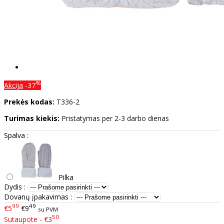
%
Akcija
-37
Prekės kodas:
T336-2
Turimas kiekis:
Pristatymas per 2-3 darbo dienas
Spalva :
Pilka
Dydis :
Dovanų įpakavimas :
99
49
€5
€9
su PVM
50
Sutaupote - €3