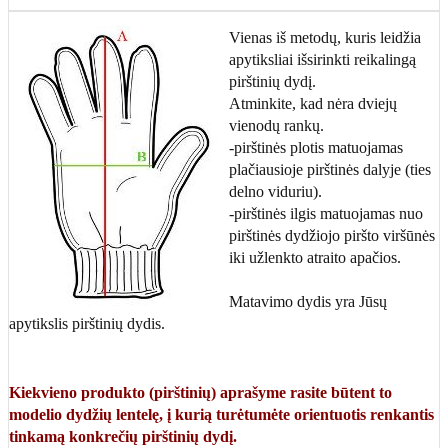
Vienas iš metodų, kuris leidžia
apytiksliai išsirinkti reikalingą
pirštinių dydį.
Atminkite, kad nėra dviejų
vienodų rankų.
-pirštinės plotis matuojamas
plačiausioje pirštinės dalyje (ties
delno viduriu).
-pirštinės ilgis matuojamas nuo
pirštinės dydžiojo piršto viršūnės
iki užlenkto atraito apačios.
Matavimo dydis yra Jūsų
apytikslis pirštinių dydis.
Kiekvieno produkto (pirštinių) aprašyme rasite būtent to
modelio dydžių lentelę, į kurią turėtumėte orientuotis renkantis
tinkamą konkrečių pirštinių dydį.