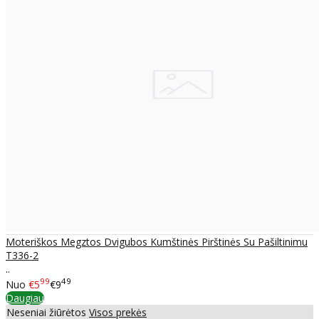
Moteriškos Megztos Dvigubos Kumštinės Pirštinės Su Pašiltinimu
T336-2
..
99
49
Nuo
€5
€9
Daugiau
Neseniai žiūrėtos
Visos prekės