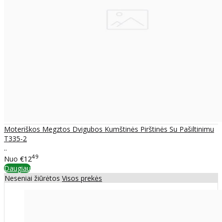
Moteriškos Megztos Dvigubos Kumštinės Pirštinės Su Pašiltinimu
T335-2
..
49
Nuo
€12
Daugiau
Neseniai žiūrėtos
Visos prekės