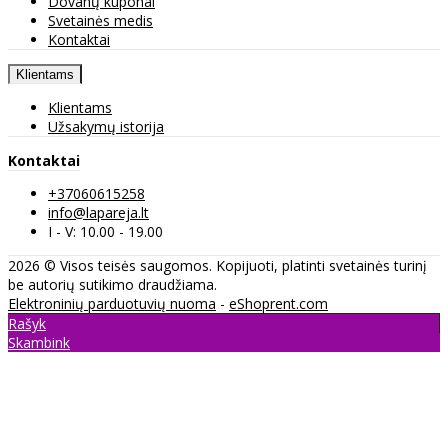
Dovanų kuponai
Svetainės medis
Kontaktai
Klientams
Klientams
Užsakymų istorija
Kontaktai
+37060615258
info@lapareja.lt
I - V: 10.00 - 19.00
2026 © Visos teisės saugomos. Kopijuoti, platinti svetainės turinį
be autorių sutikimo draudžiama.
Elektroninių parduotuvių nuoma
-
eShoprent.com
Rašyk
Skambink