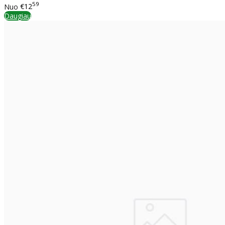
59
Nuo
€12
Daugiau