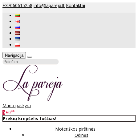
+37060615258
info@lapareja.lt
Kontaktai
Navigacija
Mano paskyra
00
€0
0
Prekių krepšelis tuščias!
Moteriškos pirštinės
Odinės