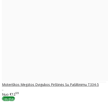
Moteriškos Megztos Dvigubos Pirštinės Su Pašiltinimu T334-5
..
59
Nuo
€12
Daugiau