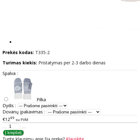
Prekės kodas:
T335-2
Turimas kiekis:
Pristatymas per 2-3 darbo dienas
Spalva :
Pilka
Dydis :
Dovanų įpakavimas :
49
€12
su PVM
Turite klausimų apie šią prekę?
Klauskite