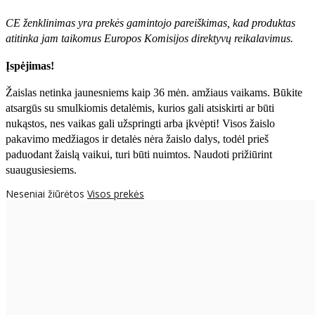
CE ženklinimas yra prekės gamintojo pareiškimas, kad produktas
atitinka jam taikomus Europos Komisijos direktyvų reikalavimus.
Įspėjimas!
Žaislas netinka jaunesniems kaip 36 mėn. amžiaus vaikams. Būkite
atsargūs su smulkiomis detalėmis, kurios gali atsiskirti ar būti
nukąstos, nes vaikas gali užspringti arba įkvėpti! Visos žaislо
pakavimo medžiagos ir detalės nėra žaislo dalys, todėl prieš
paduodant žaislą vaikui, turi būti nuimtos. Naudoti prižiūrint
suaugusiesiems.
Neseniai žiūrėtos
Visos prekės