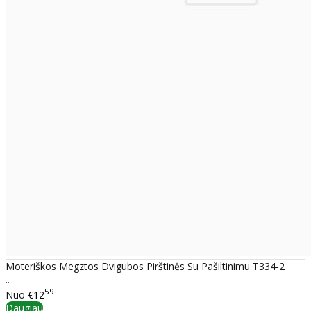
Moteriškos Megztos Dvigubos Pirštinės Su Pašiltinimu T334-2
..
59
Nuo
€12
Daugiau