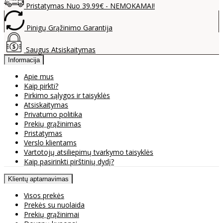
Pristatymas Nuo 39.99€ - NEMOKAMAI!
Pinigų Grąžinimo Garantija
Saugus Atsiskaitymas
Informacija
Apie mus
Kaip pirkti?
Pirkimo sąlygos ir taisyklės
Atsiskaitymas
Privatumo politika
Prekių grąžinimas
Pristatymas
Verslo klientams
Vartotojų atsiliepimų tvarkymo taisyklės
Kaip pasirinkti pirštinių dydį?
Klientų aptarnavimas
Visos prekės
Prekės su nuolaida
Prekių grąžinimai