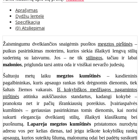
Aprašymas
Dydžių lentelė
Specifikacija
(0) Atsiliepimai
Žaismingumu dvelkiančios snaigėmis puoštos
megztos pirštinės
–
puikus pasirinkimas moterims, kurios siekia išlaikyti lengvą stilių
suderintą su laisvumu. Jos – ne tik
stilingos
, tačiau ir labai
malonios
, priglunda tarsi antra oda ir visiškai nevaržo judesių.
Šaltuoju metų laiku
megztos kumštinės
– kasdieninis
pagalbininkas, kuris apsaugo rankas tiek drėgnomis dienomis, tiek
šaltais žiemos vakarais.
Iš kokybiškos medžiagos pagamintos
pirštinės
atitinka aukščiausius standartus, kadangi kokybė –
pranoksta net ir pačių išrankiausių poreikius. Įvairiaspalvės
kumštinės – geriausias pasirinkimas tomis dienomis, kai norisi
sukurti elegancija dvelkiantį stilių, išlaikyti klasiškumą bei
puošnumą.
Lapareja megztos kumštinės
pristatomos nurodytu
adresu vos per kelias dienas, tad jeigu ieškote kokybiškų rankų
apsaugų, kurios suteiktų šilumą, malonumą odai bei padėtų susikurti