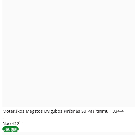
Moteriškos Megztos Dvigubos Pirštinės Su Pašiltinimu T334-4
..
59
Nuo
€12
Daugiau