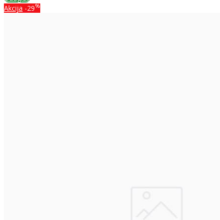
%
Akcija
-29