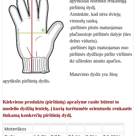
apytiksliai išsirinkti reikalingą
pirštinių dydį.
Atminkite, kad nėra dviejų
vienodų rankų.
-pirštinės plotis matuojamas
plačiausioje pirštinės dalyje (ties
delno viduriu).
-pirštinės ilgis matuojamas nuo
pirštinės dydžiojo piršto viršūnės
iki užlenkto atraito apačios.
Matavimo dydis yra Jūsų
apytikslis pirštinių dydis.
Kiekvieno produkto (pirštinių) aprašyme rasite būtent to
modelio dydžių lentelę, į kurią turėtumėte orientuotis renkantis
tinkamą konkrečių pirštinių dydį.
Moteriškos