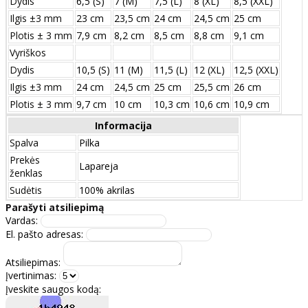
Dydis
6,5 (S)
7 (M)
7,5 (L)
8 (XL)
8,5 (XXL)
Ilgis ±3 mm
23 cm
23,5 cm
24 cm
24,5 cm
25 cm
Plotis ± 3 mm
7,9 cm
8,2 cm
8,5 cm
8,8 cm
9,1 cm
Vyriškos
Dydis
10,5 (S)
11 (M)
11,5 (L)
12 (XL)
12,5 (XXL)
Ilgis ±3 mm
24 сm
24,5 сm
25 сm
25,5 сm
26 сm
Plotis ± 3 mm
9,7 сm
10 сm
10,3 сm
10,6 сm
10,9 сm
Informacija
Spalva
Pilka
Prekės
Lapareja
ženklas
Sudėtis
100% akrilas
Parašyti atsiliepimą
Vardas:
El. pašto adresas:
Atsiliepimas:
Įvertinimas:
Įveskite saugos kodą: