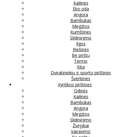
Kailinės
Eko oda
Angora
Bambukas
Megztos
Kumštinės
Slidinėjimo
Ilgos
Riešinės
Be pirštų
Termo
Kita
Dviratininkių ir sporto pirštinės
Šventinės
Vyriškos pirštinės
Odinės
Kailinės
Bambukas
Angora
Megztos
Slidinėjimo
Žvejybai
Vairavimo