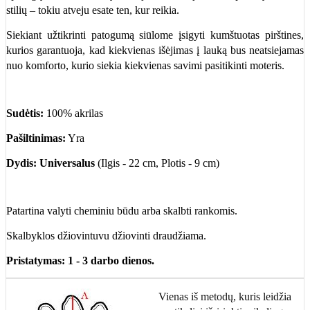
stilių – tokiu atveju esate ten, kur reikia.
Siekiant užtikrinti patogumą siūlome įsigyti kumštuotas pirštines,
kurios garantuoja, kad kiekvienas išėjimas į lauką bus neatsiejamas
nuo komforto, kurio siekia kiekvienas savimi pasitikinti moteris.
Sudėtis:
100% akrilas
Pašiltinimas:
Yra
Dydis: Universalus
(Ilgis - 22 cm, Plotis - 9 cm)
Patartina valyti cheminiu būdu arba skalbti rankomis.
Skalbyklos džiovintuvu džiovinti draudžiama.
Pristatymas: 1 - 3 darbo dienos.
Vienas iš metodų, kuris leidžia