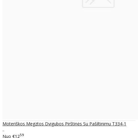
Moteriškos Megztos Dvigubos Pirštinės Su Pašiltinimu T334-1
..
59
Nuo
€12