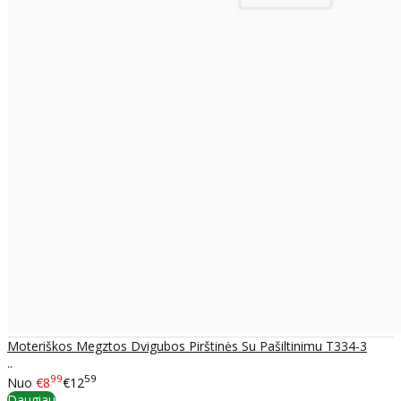
Moteriškos Megztos Dvigubos Pirštinės Su Pašiltinimu T334-3
..
99
59
Nuo
€8
€12
Daugiau