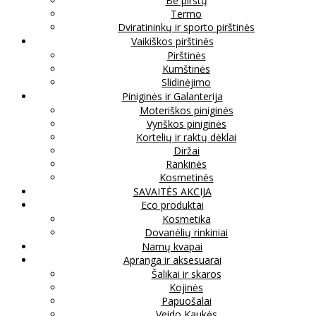
Be pirštų
Termo
Dviratininkų ir sporto pirštinės
Vaikiškos pirštinės
Pirštinės
Kumštinės
Slidinėjimo
Piniginės ir Galanterija
Moteriškos piniginės
Vyriškos piniginės
Kortelių ir raktų dėklai
Diržai
Rankinės
Kosmetinės
SAVAITĖS AKCIJA
Eco produktai
Kosmetika
Dovanėlių rinkiniai
Namų kvapai
Apranga ir aksesuarai
Šalikai ir skaros
Kojinės
Papuošalai
Veido Kaukės