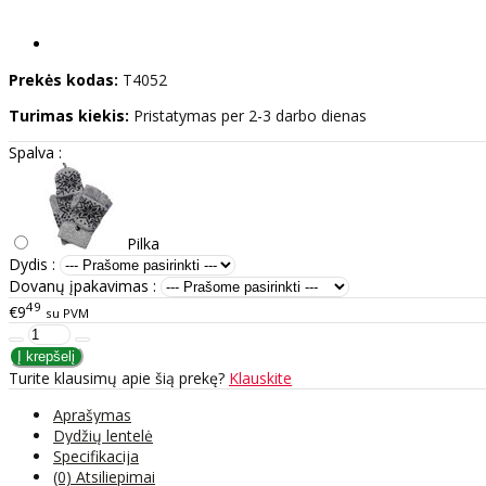
Prekės kodas:
T4052
Turimas kiekis:
Pristatymas per 2-3 darbo dienas
Spalva :
Pilka
Dydis :
Dovanų įpakavimas :
49
€9
su PVM
Turite klausimų apie šią prekę?
Klauskite
Aprašymas
Dydžių lentelė
Specifikacija
(0) Atsiliepimai