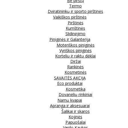
Be pirštų
Termo
Dviratininkų ir sporto pirštinės
Vaikiškos pirštinės
Pirštinės
Kumštinės
Slidinėjimo
Piniginės ir Galanterija
Moteriškos piniginės
Vyriškos piniginės
Kortelių ir raktų dėklai
Diržai
Rankinės
Kosmetinės
SAVAITĖS AKCIJA
Eco produktai
Kosmetika
Dovanėlių rinkiniai
Namų kvapai
Apranga ir aksesuarai
Šalikai ir skaros
Kojinės
Papuošalai
Veido Kaukės