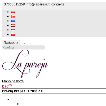
+37060615258
info@lapareja.lt
Kontaktai
Navigacija
Mano paskyra
00
€0
0
Prekių krepšelis tuščias!