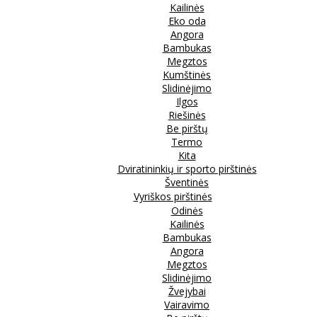
Kailinės
Eko oda
Angora
Bambukas
Megztos
Kumštinės
Slidinėjimo
Ilgos
Riešinės
Be pirštų
Termo
Kita
Dviratininkių ir sporto pirštinės
Šventinės
Vyriškos pirštinės
Odinės
Kailinės
Bambukas
Angora
Megztos
Slidinėjimo
Žvejybai
Vairavimo