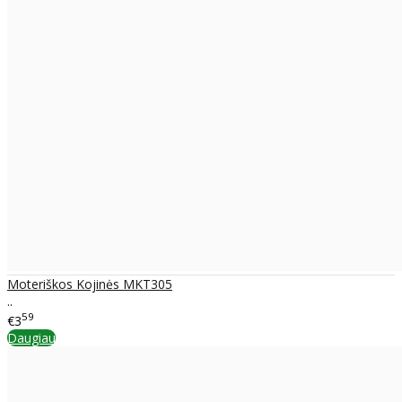
Moteriškos Kojinės MKT305
..
59
€3
Daugiau