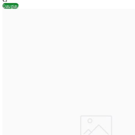
€3
Daugiau