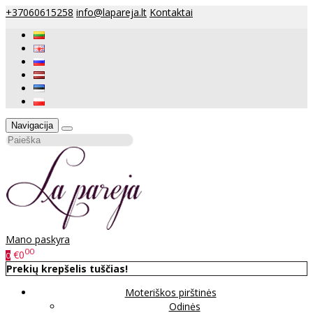
+37060615258
info@lapareja.lt
Kontaktai
Navigacija
Mano paskyra
00
€0
0
Prekių krepšelis tuščias!
Moteriškos pirštinės
Odinės