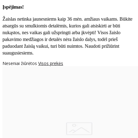
Įspėjimas!
Žaislas netinka jaunesniems kaip 36 mėn. amžiaus vaikams. Būkite
atsargūs su smulkiomis detalėmis, kurios gali atsiskirti ar būti
nukąstos, nes vaikas gali užspringti arba įkvėpti! Visos žaislо
pakavimo medžiagos ir detalės nėra žaislo dalys, todėl prieš
paduodant žaislą vaikui, turi būti nuimtos. Naudoti prižiūrint
suaugusiesiems.
Neseniai žiūrėtos
Visos prekės