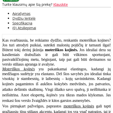
Turite klausimų apie šią prekę?
Klauskite
Aprašymas
Dydžių lentelė
Specifikacija
(0) Atsiliepimai
Kas svarbiausia, be reikiamo dydžio, renkantis moteriškas kojines?
Jos turi atrodyti puikiai, suteikti malonių pojūčių ir tarnauti ilgai!
Būtent tokį derinį įkūnija
moteriškos kojinės.
Jos idealiai dera su
kasdieniais drabužiais ir gali būti vilkimos sportuojant,
pasivaikščiojimų metu, bėgiojant, taip pat gali būti derinamos su
verslo stiliaus apranga ir avalyne.
Moteriškos kojinės
yra pakankamai elastingos, kadangi jų
medžiagos sudėtyje yra elastano. Dėl šios savybės jos idealiai tinka
visokių: ir stambesnių, ir laibesnių – kojų savininkėms. Kadangi
kojinės pagamintos iš aukštos kokybės medvilnės
, jos patvarios,
atlaiko dešimtis skalbimų. Visgi išlaiko savo spalvą, ji neišblunka ir
neišsitrina. Anot ekspertų,
kojinės
yra tikras mados klyksmas. Jas
renkasi šou verslo žvaigždės ir kitos garsios asmenybės.
Vos pirmąkart pažvelgus, paprastos
moteriškos kojinės
gali tapti
gražiausiu jūsų stiliaus akcentu, kadangi jos yra ypač patogios, tai ir