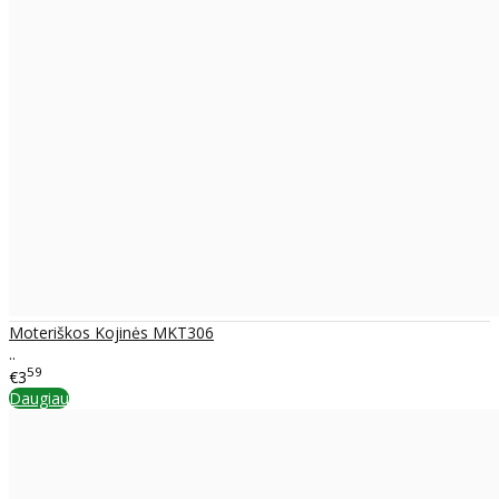
Moteriškos Kojinės MKT306
..
59
€3
Daugiau