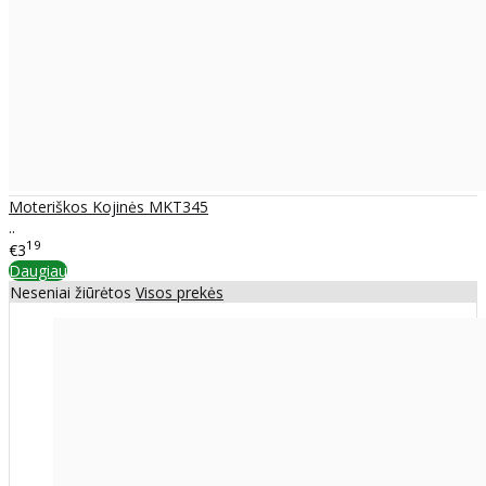
Moteriškos Kojinės MKT345
..
19
€3
Daugiau
Neseniai žiūrėtos
Visos prekės