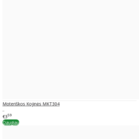
Moteriškos Kojinės MKT304
..
59
€3
Daugiau