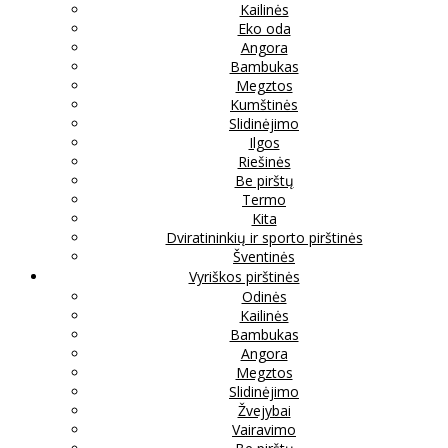
Kailinės
Eko oda
Angora
Bambukas
Megztos
Kumštinės
Slidinėjimo
Ilgos
Riešinės
Be pirštų
Termo
Kita
Dviratininkių ir sporto pirštinės
Šventinės
Vyriškos pirštinės
Odinės
Kailinės
Bambukas
Angora
Megztos
Slidinėjimo
Žvejybai
Vairavimo