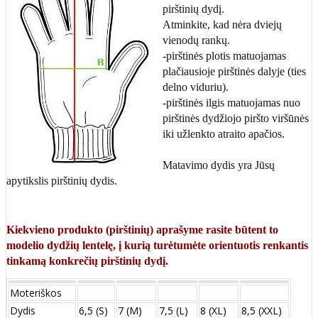
pirštinių dydį.
Atminkite, kad nėra dviejų
vienodų rankų.
-pirštinės plotis matuojamas
plačiausioje pirštinės dalyje (ties
delno viduriu).
-pirštinės ilgis matuojamas nuo
pirštinės dydžiojo piršto viršūnės
iki užlenkto atraito apačios.
Matavimo dydis yra Jūsų
apytikslis pirštinių dydis.
Kiekvieno produkto (pirštinių) aprašyme rasite būtent to
modelio dydžių lentelę, į kurią turėtumėte orientuotis renkantis
tinkamą konkrečių pirštinių dydį.
Moteriškos
Dydis
6,5 (S)
7 (M)
7,5 (L)
8 (XL)
8,5 (XXL)