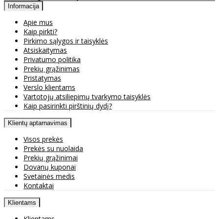
Informacija
Apie mus
Kaip pirkti?
Pirkimo sąlygos ir taisyklės
Atsiskaitymas
Privatumo politika
Prekių grąžinimas
Pristatymas
Verslo klientams
Vartotojų atsiliepimų tvarkymo taisyklės
Kaip pasirinkti pirštinių dydį?
Klientų aptarnavimas
Visos prekės
Prekės su nuolaida
Prekių grąžinimai
Dovanų kuponai
Svetainės medis
Kontaktai
Klientams
Klientams