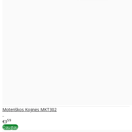
Moteriškos Kojinės MKT302
..
59
€3
Daugiau