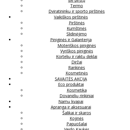
Be pirštų
Termo
Dviratininkų ir sporto pirštinės
Vaikiškos pirštinės
Pirštinės
Kumštinės
Slidinėjimo
Piniginės ir Galanterija
Moteriškos piniginės
Vyriškos piniginės
Kortelių ir raktų dėklai
Diržai
Rankinės
Kosmetinės
SAVAITĖS AKCIJA
Eco produktai
Kosmetika
Dovanėlių rinkiniai
Namų kvapai
Apranga ir aksesuarai
Šalikai ir skaros
Kojinės
Papuošalai
Veido Kaukės