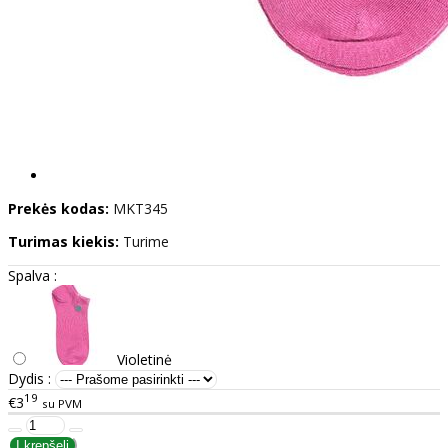
Prekės kodas:
MKT345
Turimas kiekis:
Turime
Spalva :
Violetinė
Dydis :
19
€3
su PVM