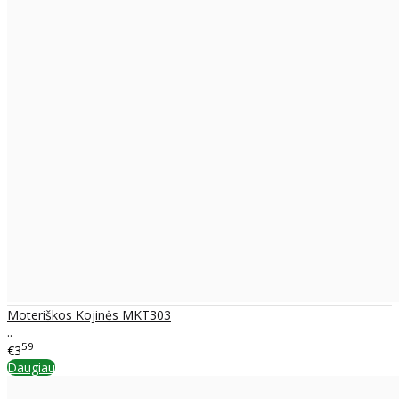
Moteriškos Kojinės MKT303
..
59
€3
Daugiau