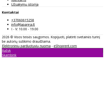
Užsakymų istorija
Kontaktai
+37060615258
info@lapareja.lt
I - V: 10.00 - 19.00
2026 © Visos teisės saugomos. Kopijuoti, platinti svetainės turinį
be autorių sutikimo draudžiama.
Elektroninių parduotuvių nuoma
-
eShoprent.com
Rašyk
Skambink