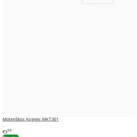
Moteriškos Kojinės MKT301
..
59
€3