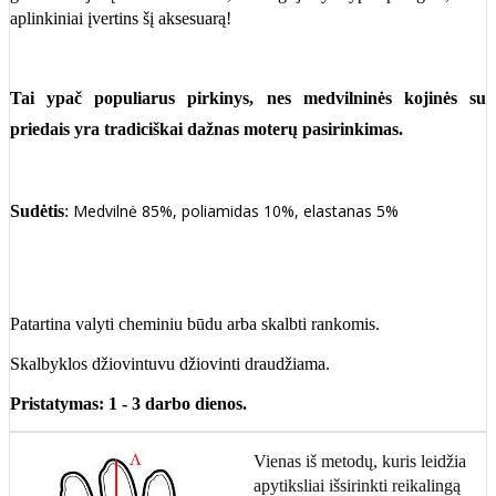
aplinkiniai įvertins šį aksesuarą!
Tai ypač populiarus pirkinys, nes
medvilninės kojinės
su
priedais yra tradiciškai dažnas moterų pasirinkimas.
Medvilnė 85%, poliamidas 10%, elastanas 5%
Sudėtis
:
Patartina valyti cheminiu būdu arba skalbti rankomis.
Skalbyklos džiovintuvu džiovinti draudžiama.
Pristatymas: 1 - 3 darbo dienos.
Vienas iš metodų, kuris leidžia
apytiksliai išsirinkti reikalingą