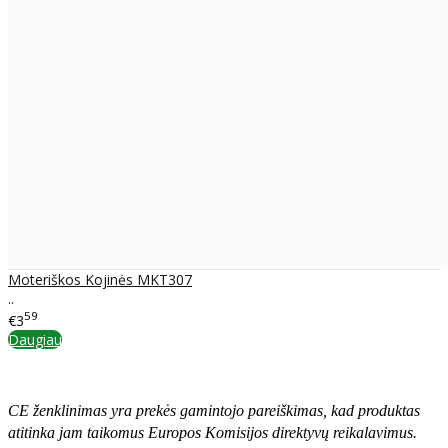
Moteriškos Kojinės MKT307
..
59
€3
Daugiau
CE ženklinimas yra prekės gamintojo pareiškimas, kad produktas
atitinka jam taikomus Europos Komisijos direktyvų reikalavimus.