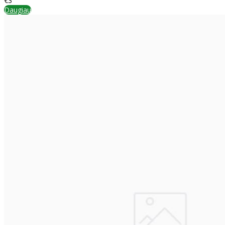
€3
Daugiau