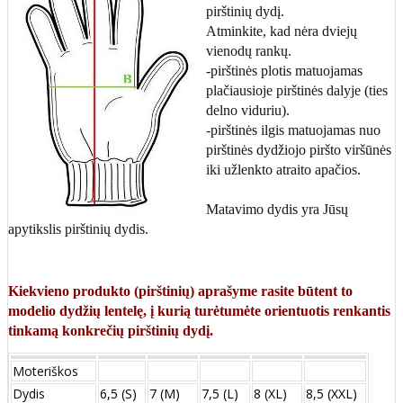
pirštinių dydį.
Atminkite, kad nėra dviejų
vienodų rankų.
-pirštinės plotis matuojamas
plačiausioje pirštinės dalyje (ties
delno viduriu).
-pirštinės ilgis matuojamas nuo
pirštinės dydžiojo piršto viršūnės
iki užlenkto atraito apačios.
Matavimo dydis yra Jūsų
apytikslis pirštinių dydis.
Kiekvieno produkto (pirštinių) aprašyme rasite būtent to
modelio dydžių lentelę, į kurią turėtumėte orientuotis renkantis
tinkamą konkrečių pirštinių dydį.
Moteriškos
Dydis
6,5 (S)
7 (M)
7,5 (L)
8 (XL)
8,5 (XXL)