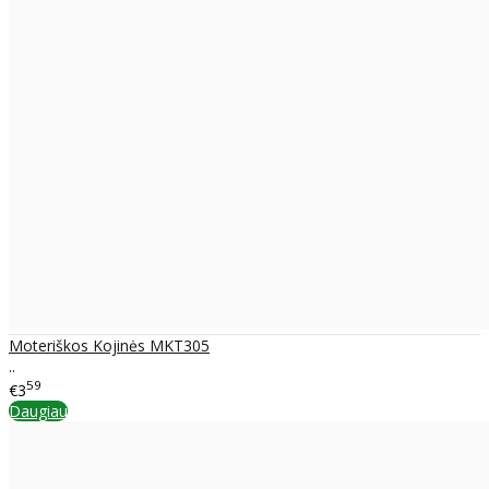
Moteriškos Kojinės MKT305
..
59
€3
Daugiau