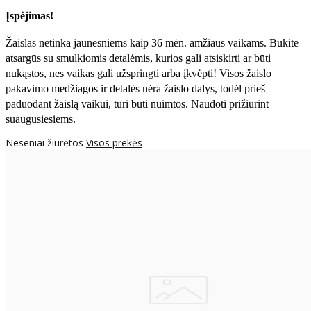
Įspėjimas!
Žaislas netinka jaunesniems kaip 36 mėn. amžiaus vaikams. Būkite
atsargūs su smulkiomis detalėmis, kurios gali atsiskirti ar būti
nukąstos, nes vaikas gali užspringti arba įkvėpti! Visos žaislо
pakavimo medžiagos ir detalės nėra žaislo dalys, todėl prieš
paduodant žaislą vaikui, turi būti nuimtos. Naudoti prižiūrint
suaugusiesiems.
Neseniai žiūrėtos
Visos prekės