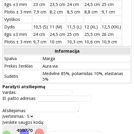
Ilgis ±3 mm
23 cm
23,5 cm
24 cm
24,5 cm
25 cm
Plotis ± 3 mm
7,9 cm
8,2 cm
8,5 cm
8,8 cm
9,1 cm
Vyriškos
Dydis
10,5 (S)
11 (M)
11,5 (L)
12 (XL)
12,5 (XXL)
Ilgis ±3 mm
24 сm
24,5 сm
25 сm
25,5 сm
26 сm
Plotis ± 3 mm
9,7 сm
10 сm
10,3 сm
10,6 сm
10,9 сm
Informacija
Spalva
Marga
Prekės ženklas
Aura.via
Medvilnė 85%, poliamidas 10%, elastanas
Sudėtis
5%
Parašyti atsiliepimą
Vardas:
El. pašto adresas:
Atsiliepimas:
Įvertinimas:
Įveskite saugos kodą: