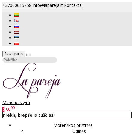
+37060615258
info@lapareja.lt
Kontaktai
Navigacija
Mano paskyra
00
€0
0
Prekių krepšelis tuščias!
Moteriškos pirštinės
Odinės