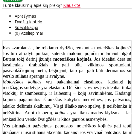
Turite klausimų apie šią prekę?
Klauskite
Aprašymas
Dydžių lentelė
Specifikacija
(0) Atsiliepimai
Kas svarbiausia, be reikiamo dydžio, renkantis moteriškas kojines?
Jos turi atrodyti puikiai, suteikti malonių pojūčių ir tarnauti ilgai!
Būtent tokį derinį įkūnija
moteriškos kojinės.
Jos idealiai dera su
kasdieniais drabužiais ir gali būti vilkimos sportuojant,
pasivaikščiojimų metu, bėgiojant, taip pat gali būti derinamos su
verslo stiliaus apranga ir avalyne.
Moteriškos kojinės
yra pakankamai elastingos, kadangi jų
medžiagos sudėtyje yra elastano. Dėl šios savybės jos idealiai tinka
visokių: ir stambesnių, ir laibesnių – kojų savininkėms. Kadangi
kojinės pagamintos iš aukštos kokybės medvilnės
, jos patvarios,
atlaiko dešimtis skalbimų. Visgi išlaiko savo spalvą, ji neišblunka ir
neišsitrina. Anot ekspertų,
kojinės
yra tikras mados klyksmas. Jas
renkasi šou verslo žvaigždės ir kitos garsios asmenybės.
Vos pirmąkart pažvelgus, paprastos
moteriškos kojinės
gali tapti
gražiausiu jūsų stiliaus akcentu, kadangi jos yra ypač patogios, tai ir