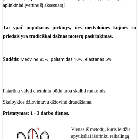
aplinkiniai įvertins šį aksesuarą!
Tai ypač populiarus pirkinys, nes
medvilninės kojinės
su
priedais yra tradiciškai dažnas moterų pasirinkimas.
Medvilnė 85%, poliamidas 10%, elastanas 5%
Sudėtis
:
Patartina valyti cheminiu būdu arba skalbti rankomis.
Skalbyklos džiovintuvu džiovinti draudžiama.
Pristatymas: 1 - 3 darbo dienos.
Vienas iš metodų, kuris leidžia
apytiksliai išsirinkti reikalingą