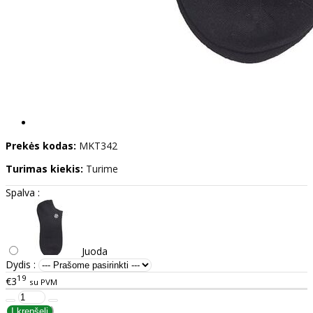
Prekės kodas:
MKT342
Turimas kiekis:
Turime
Spalva :
Juoda
Dydis :
19
€3
su PVM