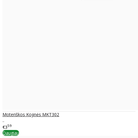
Moteriškos Kojinės MKT302
..
59
€3
Daugiau