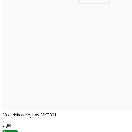
Moteriškos Kojinės MKT301
..
59
€3