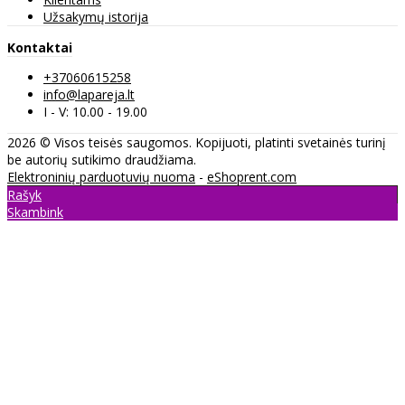
Užsakymų istorija
Kontaktai
+37060615258
info@lapareja.lt
I - V: 10.00 - 19.00
2026 © Visos teisės saugomos. Kopijuoti, platinti svetainės turinį
be autorių sutikimo draudžiama.
Elektroninių parduotuvių nuoma
-
eShoprent.com
Rašyk
Skambink