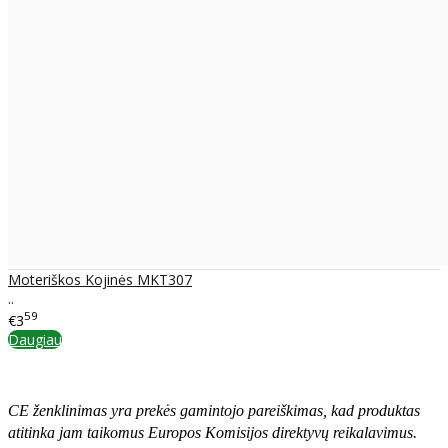
Moteriškos Kojinės MKT307
..
59
€3
Daugiau
CE ženklinimas yra prekės gamintojo pareiškimas, kad produktas
atitinka jam taikomus Europos Komisijos direktyvų reikalavimus.