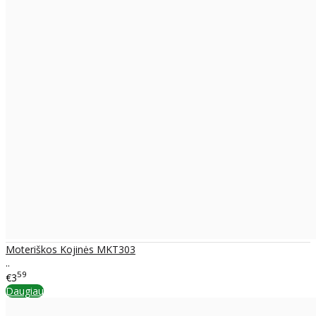
Moteriškos Kojinės MKT303
..
59
€3
Daugiau