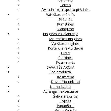
Be pirštų
Termo
Dviratininkų ir sporto pirštinės
Vaikiškos pirštinės
Pirštinės
Kumštinės
Slidinėjimo
Piniginės ir Galanterija
Moteriškos piniginės
Vyriškos piniginės
Kortelių ir raktų dėklai
Diržai
Rankinės
Kosmetinės
SAVAITĖS AKCIJA
Eco produktai
Kosmetika
Dovanėlių rinkiniai
Namų kvapai
Apranga ir aksesuarai
Šalikai ir skaros
Kojinės
Papuošalai
Veido Kaukės