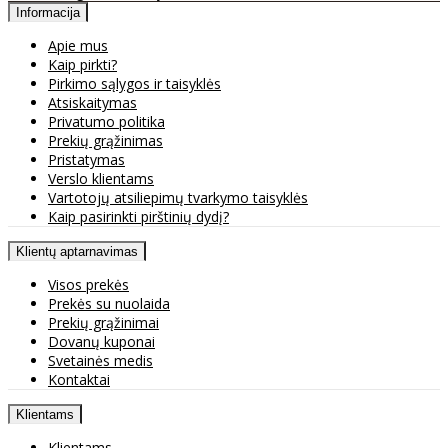
Informacija
Apie mus
Kaip pirkti?
Pirkimo sąlygos ir taisyklės
Atsiskaitymas
Privatumo politika
Prekių grąžinimas
Pristatymas
Verslo klientams
Vartotojų atsiliepimų tvarkymo taisyklės
Kaip pasirinkti pirštinių dydį?
Klientų aptarnavimas
Visos prekės
Prekės su nuolaida
Prekių grąžinimai
Dovanų kuponai
Svetainės medis
Kontaktai
Klientams
Klientams