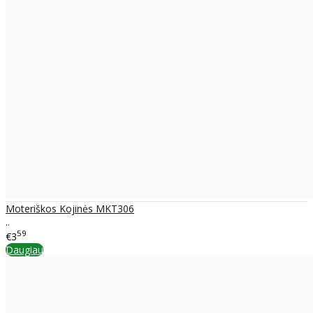
Moteriškos Kojinės MKT306
..
59
€3
Daugiau