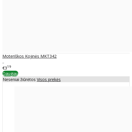
Moteriškos Kojinės MKT342
..
19
€3
Daugiau
Neseniai žiūrėtos
Visos prekės