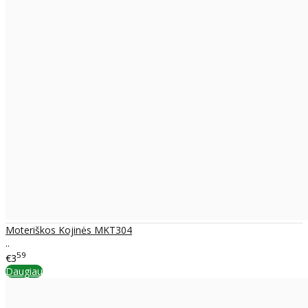
Moteriškos Kojinės MKT304
..
59
€3
Daugiau