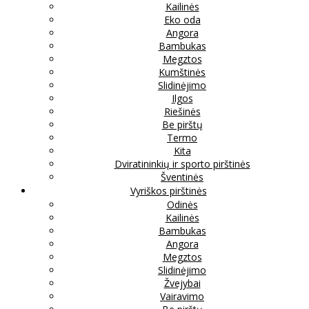
Kailinės
Eko oda
Angora
Bambukas
Megztos
Kumštinės
Slidinėjimo
Ilgos
Riešinės
Be pirštų
Termo
Kita
Dviratininkių ir sporto pirštinės
Šventinės
Vyriškos pirštinės
Odinės
Kailinės
Bambukas
Angora
Megztos
Slidinėjimo
Žvejybai
Vairavimo