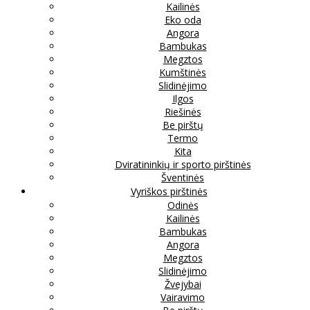
Kailinės
Eko oda
Angora
Bambukas
Megztos
Kumštinės
Slidinėjimo
Ilgos
Riešinės
Be pirštų
Termo
Kita
Dviratininkių ir sporto pirštinės
Šventinės
Vyriškos pirštinės
Odinės
Kailinės
Bambukas
Angora
Megztos
Slidinėjimo
Žvejybai
Vairavimo