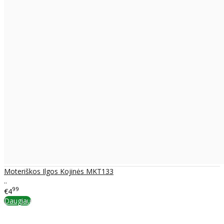
Moteriškos Ilgos Kojinės MKT133
..
99
€4
Daugiau