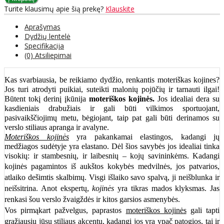
Turite klausimų apie šią prekę?
Klauskite
Aprašymas
Dydžių lentelė
Specifikacija
(0) Atsiliepimai
Kas svarbiausia, be reikiamo dydžio, renkantis moteriškas kojines?
Jos turi atrodyti puikiai, suteikti malonių pojūčių ir tarnauti ilgai!
Būtent tokį derinį įkūnija
moteriškos kojinės.
Jos idealiai dera su
kasdieniais drabužiais ir gali būti vilkimos sportuojant,
pasivaikščiojimų metu, bėgiojant, taip pat gali būti derinamos su
verslo stiliaus apranga ir avalyne.
Moteriškos kojinės
yra pakankamai elastingos, kadangi jų
medžiagos sudėtyje yra elastano. Dėl šios savybės jos idealiai tinka
visokių: ir stambesnių, ir laibesnių – kojų savininkėms. Kadangi
kojinės pagamintos iš aukštos kokybės medvilnės
, jos patvarios,
atlaiko dešimtis skalbimų. Visgi išlaiko savo spalvą, ji neišblunka ir
neišsitrina. Anot ekspertų,
kojinės
yra tikras mados klyksmas. Jas
renkasi šou verslo žvaigždės ir kitos garsios asmenybės.
Vos pirmąkart pažvelgus, paprastos
moteriškos kojinės
gali tapti
gražiausiu jūsų stiliaus akcentu, kadangi jos yra ypač patogios, tai ir