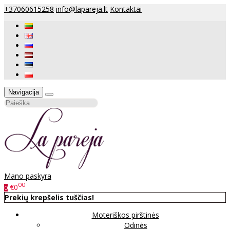
+37060615258
info@lapareja.lt
Kontaktai
Navigacija
Mano paskyra
00
€0
0
Prekių krepšelis tuščias!
Moteriškos pirštinės
Odinės