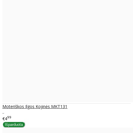
Moteriškos Ilgos Kojinės MKT131
..
99
€4