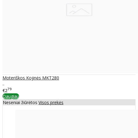
Moteriškos Kojinės MKT280
..
79
€2
Daugiau
Neseniai žiūrėtos
Visos prekės