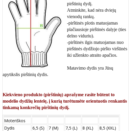
pirštinių dydį.
Atminkite, kad nėra dviejų
vienodų rankų.
-pirštinės plotis matuojamas
plačiausioje pirštinės dalyje (ties
delno viduriu).
-pirštinės ilgis matuojamas nuo
pirštinės dydžiojo piršto viršūnės
iki užlenkto atraito apačios.
Matavimo dydis yra Jūsų
apytikslis pirštinių dydis.
Kiekvieno produkto (pirštinių) aprašyme rasite būtent to
modelio dydžių lentelę, į kurią turėtumėte orientuotis renkantis
tinkamą konkrečių pirštinių dydį.
Moteriškos
Dydis
6,5 (S)
7 (M)
7,5 (L)
8 (XL)
8,5 (XXL)