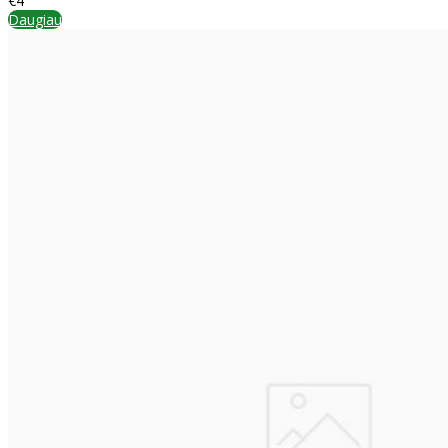
€4
Daugiau