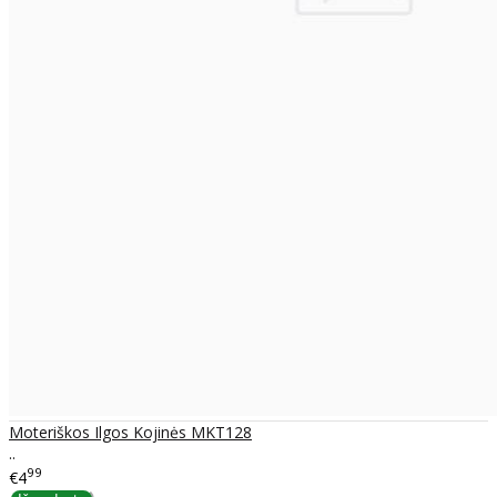
Moteriškos Ilgos Kojinės MKT128
..
99
€4