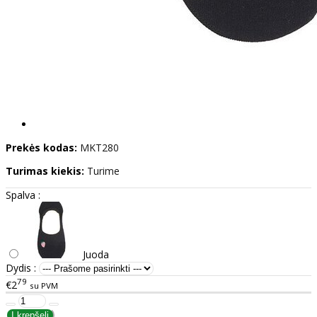
Prekės kodas:
MKT280
Turimas kiekis:
Turime
Spalva :
Juoda
Dydis :
79
€2
su PVM