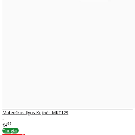
Moteriškos Ilgos Kojinės MKT129
..
99
€4
Daugiau