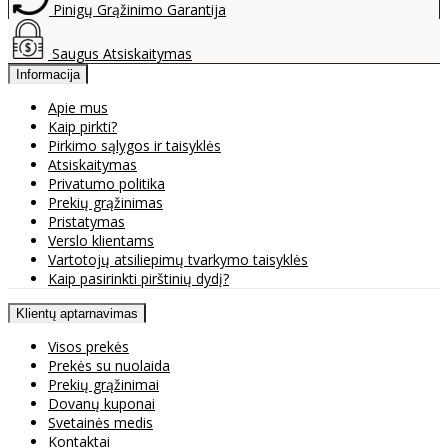
Pinigų Grąžinimo Garantija
Saugus Atsiskaitymas
Informacija
Apie mus
Kaip pirkti?
Pirkimo sąlygos ir taisyklės
Atsiskaitymas
Privatumo politika
Prekių grąžinimas
Pristatymas
Verslo klientams
Vartotojų atsiliepimų tvarkymo taisyklės
Kaip pasirinkti pirštinių dydį?
Klientų aptarnavimas
Visos prekės
Prekės su nuolaida
Prekių grąžinimai
Dovanų kuponai
Svetainės medis
Kontaktai