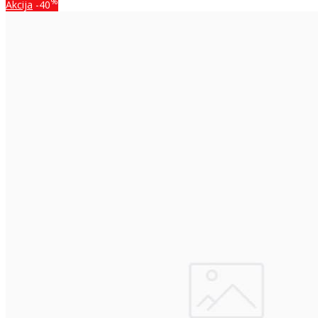
%
Akcija
-40