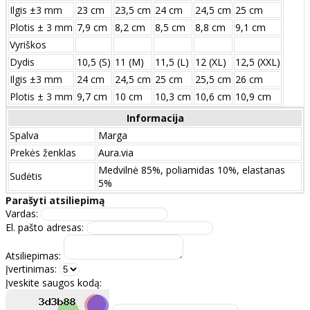
Ilgis ±3 mm
23 cm
23,5 cm
24 cm
24,5 cm
25 cm
Plotis ± 3 mm
7,9 cm
8,2 cm
8,5 cm
8,8 cm
9,1 cm
Vyriškos
Dydis
10,5 (S)
11 (M)
11,5 (L)
12 (XL)
12,5 (XXL)
Ilgis ±3 mm
24 сm
24,5 сm
25 сm
25,5 сm
26 сm
Plotis ± 3 mm
9,7 сm
10 сm
10,3 сm
10,6 сm
10,9 сm
Informacija
Spalva
Marga
Prekės ženklas
Aura.via
Medvilnė 85%, poliamidas 10%, elastanas
Sudėtis
5%
Parašyti atsiliepimą
Vardas:
El. pašto adresas:
Atsiliepimas:
Įvertinimas:
Įveskite saugos kodą: