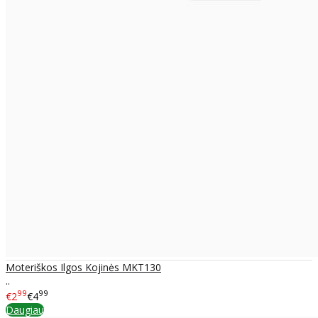
Moteriškos Ilgos Kojinės MKT130
..
99
99
€2
€4
Daugiau