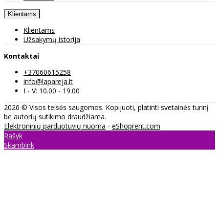
Klientams
Klientams
Užsakymų istorija
Kontaktai
+37060615258
info@lapareja.lt
I - V: 10.00 - 19.00
2026 © Visos teisės saugomos. Kopijuoti, platinti svetainės turinį
be autorių sutikimo draudžiama.
Elektroninių parduotuvių nuoma
-
eShoprent.com
Rašyk
Skambink