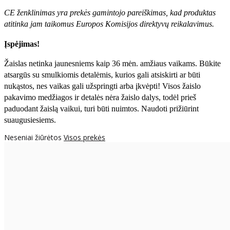
CE ženklinimas yra prekės gamintojo pareiškimas, kad produktas
atitinka jam taikomus Europos Komisijos direktyvų reikalavimus.
Įspėjimas!
Žaislas netinka jaunesniems kaip 36 mėn. amžiaus vaikams. Būkite
atsargūs su smulkiomis detalėmis, kurios gali atsiskirti ar būti
nukąstos, nes vaikas gali užspringti arba įkvėpti! Visos žaislо
pakavimo medžiagos ir detalės nėra žaislo dalys, todėl prieš
paduodant žaislą vaikui, turi būti nuimtos. Naudoti prižiūrint
suaugusiesiems.
Neseniai žiūrėtos
Visos prekės