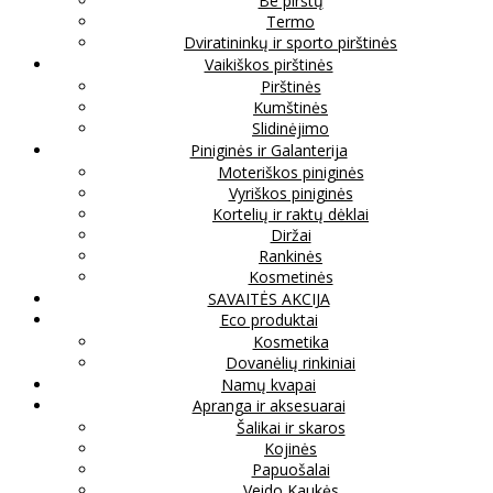
Be pirštų
Termo
Dviratininkų ir sporto pirštinės
Vaikiškos pirštinės
Pirštinės
Kumštinės
Slidinėjimo
Piniginės ir Galanterija
Moteriškos piniginės
Vyriškos piniginės
Kortelių ir raktų dėklai
Diržai
Rankinės
Kosmetinės
SAVAITĖS AKCIJA
Eco produktai
Kosmetika
Dovanėlių rinkiniai
Namų kvapai
Apranga ir aksesuarai
Šalikai ir skaros
Kojinės
Papuošalai
Veido Kaukės