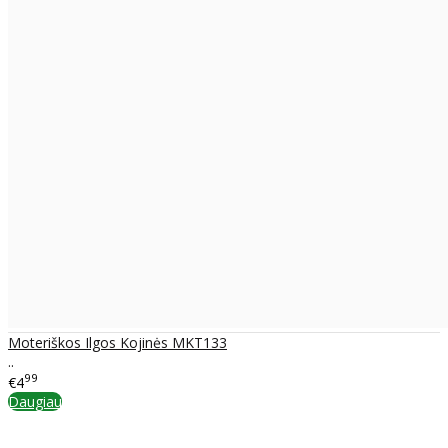
Moteriškos Ilgos Kojinės MKT133
..
99
€4
Daugiau