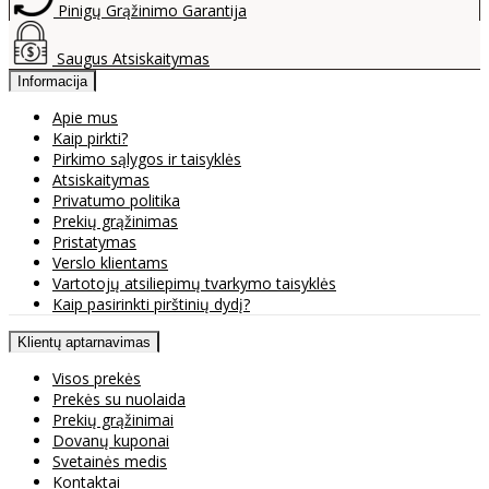
Pinigų Grąžinimo Garantija
Saugus Atsiskaitymas
Informacija
Apie mus
Kaip pirkti?
Pirkimo sąlygos ir taisyklės
Atsiskaitymas
Privatumo politika
Prekių grąžinimas
Pristatymas
Verslo klientams
Vartotojų atsiliepimų tvarkymo taisyklės
Kaip pasirinkti pirštinių dydį?
Klientų aptarnavimas
Visos prekės
Prekės su nuolaida
Prekių grąžinimai
Dovanų kuponai
Svetainės medis
Kontaktai