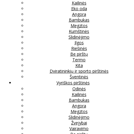
Kailinės
Eko oda
Angora
Bambukas
Megztos
Kumštinės
Slidinėjimo
Ilgos
Riešinės
Be pirštų
Termo
Kita
Dviratininkių ir sporto pirštinės
Šventinės
Vyriškos pirštinės
Odinės
Kailinės
Bambukas
Angora
Megztos
Slidinėjimo
Žvejybai
Vairavimo