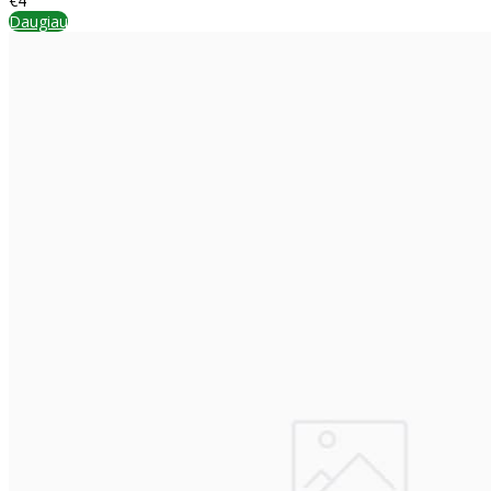
€4
Daugiau