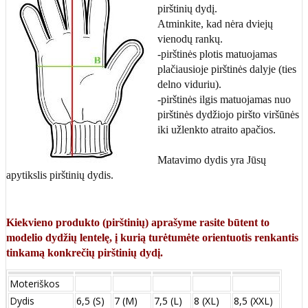
pirštinių dydį.
Atminkite, kad nėra dviejų
vienodų rankų.
-pirštinės plotis matuojamas
plačiausioje pirštinės dalyje (ties
delno viduriu).
-pirštinės ilgis matuojamas nuo
pirštinės dydžiojo piršto viršūnės
iki užlenkto atraito apačios.
Matavimo dydis yra Jūsų
apytikslis pirštinių dydis.
Kiekvieno produkto (pirštinių) aprašyme rasite būtent to
modelio dydžių lentelę, į kurią turėtumėte orientuotis renkantis
tinkamą konkrečių pirštinių dydį.
Moteriškos
Dydis
6,5 (S)
7 (M)
7,5 (L)
8 (XL)
8,5 (XXL)