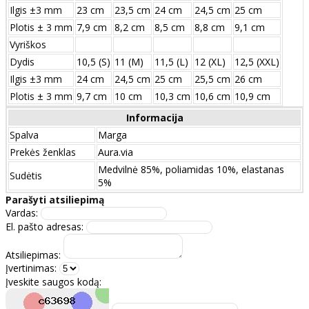
Ilgis ±3 mm
23 cm
23,5 cm
24 cm
24,5 cm
25 cm
Plotis ± 3 mm
7,9 cm
8,2 cm
8,5 cm
8,8 cm
9,1 cm
Vyriškos
Dydis
10,5 (S)
11 (M)
11,5 (L)
12 (XL)
12,5 (XXL)
Ilgis ±3 mm
24 сm
24,5 сm
25 сm
25,5 сm
26 сm
Plotis ± 3 mm
9,7 сm
10 сm
10,3 сm
10,6 сm
10,9 сm
Informacija
Spalva
Marga
Prekės ženklas
Aura.via
Medvilnė 85%, poliamidas 10%, elastanas
Sudėtis
5%
Parašyti atsiliepimą
Vardas:
El. pašto adresas:
Atsiliepimas:
Įvertinimas:
Įveskite saugos kodą: