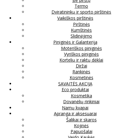
Be pirštų
Termo
Dviratininkų ir sporto pirštinės
Vaikiškos pirštinės
Pirštinės
Kumštinės
Slidinėjimo
Piniginės ir Galanterija
Moteriškos piniginės
Vyriškos piniginės
Kortelių ir raktų dėklai
Diržai
Rankinės
Kosmetinės
SAVAITĖS AKCIJA
Eco produktai
Kosmetika
Dovanėlių rinkiniai
Namų kvapai
Apranga ir aksesuarai
Šalikai ir skaros
Kojinės
Papuošalai
Veido Kaukės