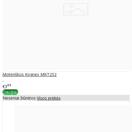
Moteriškos Kojinės MKT252
..
49
€3
Daugiau
Neseniai žiūrėtos
Visos prekės