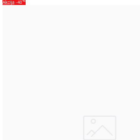
%
Akcija
-40