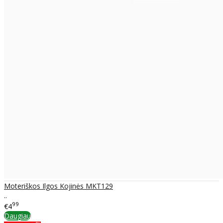
Moteriškos Ilgos Kojinės MKT129
..
99
€4
Daugiau