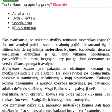
Turite klausimų apie šią prekę?
Klauskite
Aprašymas
Dydžių lentelė
Specifikacija
(0) Atsiliepimai
Kas svarbiausia, be reikiamo dydžio, renkantis moteriškas kojines?
Jos turi atrodyti puikiai, suteikti malonių pojūčių ir tarnauti ilgai!
Būtent tokį derinį įkūnija
moteriškos kojinės.
Jos idealiai dera su
kasdieniais drabužiais ir gali būti vilkimos sportuojant,
pasivaikščiojimų metu, bėgiojant, taip pat gali būti derinamos su
verslo stiliaus apranga ir avalyne.
Moteriškos kojinės
yra pakankamai elastingos, kadangi jų
medžiagos sudėtyje yra elastano. Dėl šios savybės jos idealiai tinka
visokių: ir stambesnių, ir laibesnių – kojų savininkėms. Kadangi
kojinės pagamintos iš aukštos kokybės medvilnės
, jos patvarios,
atlaiko dešimtis skalbimų. Visgi išlaiko savo spalvą, ji neišblunka ir
neišsitrina. Anot ekspertų,
kojinės
yra tikras mados klyksmas. Jas
renkasi šou verslo žvaigždės ir kitos garsios asmenybės.
Vos pirmąkart pažvelgus, paprastos
moteriškos kojinės
gali tapti
gražiausiu jūsų stiliaus akcentu, kadangi jos yra ypač patogios, tai ir