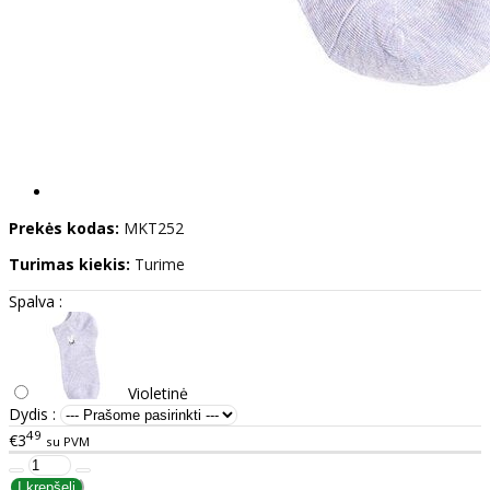
Prekės kodas:
MKT252
Turimas kiekis:
Turime
Spalva :
Violetinė
Dydis :
49
€3
su PVM