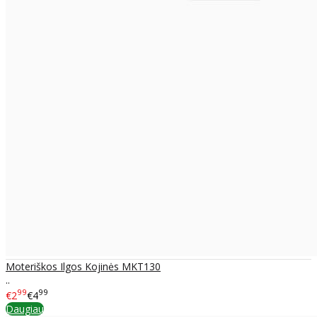
Moteriškos Ilgos Kojinės MKT130
..
99
99
€2
€4
Daugiau