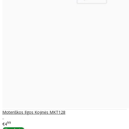
Moteriškos Ilgos Kojinės MKT128
..
99
€4