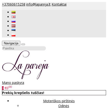
+37060615258
info@lapareja.lt
Kontaktai
Navigacija
Mano paskyra
00
€0
0
Prekių krepšelis tuščias!
Moteriškos pirštinės
Odinės