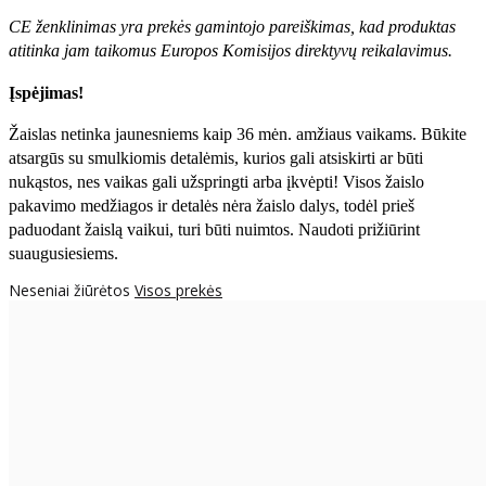
CE ženklinimas yra prekės gamintojo pareiškimas, kad produktas
atitinka jam taikomus Europos Komisijos direktyvų reikalavimus.
Įspėjimas!
Žaislas netinka jaunesniems kaip 36 mėn. amžiaus vaikams. Būkite
atsargūs su smulkiomis detalėmis, kurios gali atsiskirti ar būti
nukąstos, nes vaikas gali užspringti arba įkvėpti! Visos žaislо
pakavimo medžiagos ir detalės nėra žaislo dalys, todėl prieš
paduodant žaislą vaikui, turi būti nuimtos. Naudoti prižiūrint
suaugusiesiems.
Neseniai žiūrėtos
Visos prekės