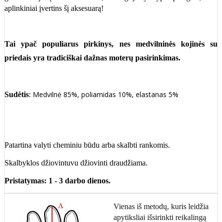
aplinkiniai įvertins šį aksesuarą!
Tai ypač populiarus pirkinys, nes
medvilninės kojinės
su
priedais yra tradiciškai dažnas moterų pasirinkimas.
Medvilnė 85%, poliamidas 10%, elastanas 5%
Sudėtis
:
Patartina valyti cheminiu būdu arba skalbti rankomis.
Skalbyklos džiovintuvu džiovinti draudžiama.
Pristatymas: 1 - 3 darbo dienos.
Vienas iš metodų, kuris leidžia
apytiksliai išsirinkti reikalingą