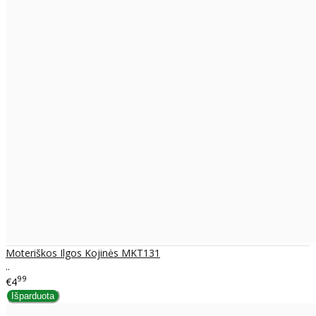
Moteriškos Ilgos Kojinės MKT131
..
99
€4