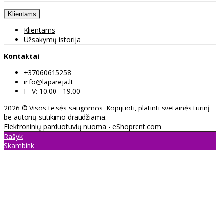
Klientams
Klientams
Užsakymų istorija
Kontaktai
+37060615258
info@lapareja.lt
I - V: 10.00 - 19.00
2026 © Visos teisės saugomos. Kopijuoti, platinti svetainės turinį
be autorių sutikimo draudžiama.
Elektroninių parduotuvių nuoma
-
eShoprent.com
Rašyk
Skambink