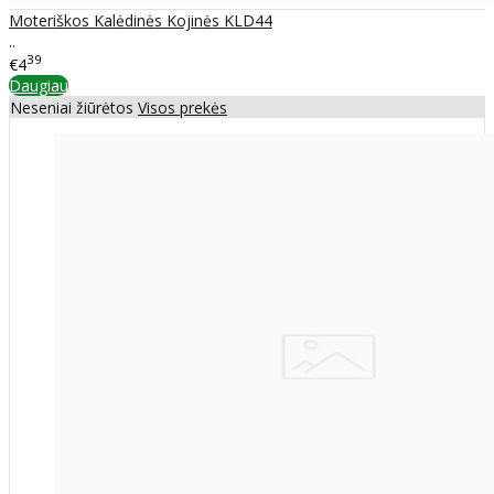
Moteriškos Kalėdinės Kojinės KLD44
..
39
€4
Daugiau
Neseniai žiūrėtos
Visos prekės