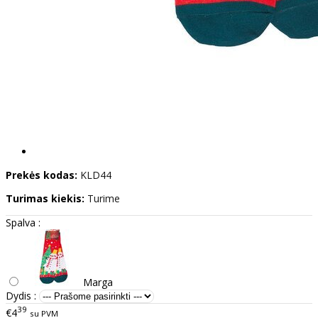
Prekės kodas:
KLD44
Turimas kiekis:
Turime
Spalva :
Marga
Dydis :
39
€4
su PVM