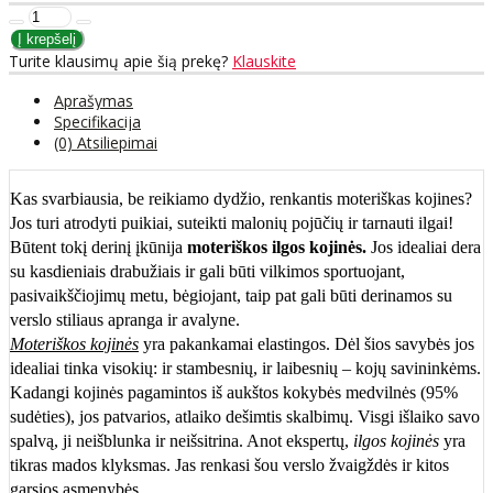
Turite klausimų apie šią prekę?
Klauskite
Aprašymas
Specifikacija
(0) Atsiliepimai
Kas svarbiausia, be reikiamo dydžio, renkantis moteriškas kojines?
Jos turi atrodyti puikiai, suteikti malonių pojūčių ir tarnauti ilgai!
Būtent tokį derinį įkūnija
moteriškos ilgos kojinės.
Jos idealiai dera
su kasdieniais drabužiais ir gali būti vilkimos sportuojant,
pasivaikščiojimų metu, bėgiojant, taip pat gali būti derinamos su
verslo stiliaus apranga ir avalyne.
Moteriškos kojinės
yra pakankamai elastingos. Dėl šios savybės jos
idealiai tinka visokių: ir stambesnių, ir laibesnių – kojų savininkėms.
Kadangi kojinės pagamintos iš aukštos kokybės medvilnės (95%
sudėties), jos patvarios, atlaiko dešimtis skalbimų. Visgi išlaiko savo
spalvą, ji neišblunka ir neišsitrina. Anot ekspertų,
ilgos kojinės
yra
tikras mados klyksmas. Jas renkasi šou verslo žvaigždės ir kitos
garsios asmenybės.