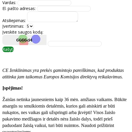
Vardas:
El. pašto adresas:
Atsiliepimas:
Įvertinimas:
Įveskite saugos kodą:
Rašyti
CE ženklinimas yra prekės gamintojo pareiškimas, kad produktas
atitinka jam taikomus Europos Komisijos direktyvų reikalavimus.
Įspėjimas!
Žaislas netinka jaunesniems kaip 36 mėn. amžiaus vaikams. Būkite
atsargūs su smulkiomis detalėmis, kurios gali atsiskirti ar būti
nukąstos, nes vaikas gali užspringti arba įkvėpti! Visos žaislо
pakavimo medžiagos ir detalės nėra žaislo dalys, todėl prieš
paduodant žaislą vaikui, turi būti nuimtos. Naudoti prižiūrint
suaugusiesiems.