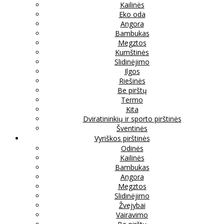
Kailinės
Eko oda
Angora
Bambukas
Megztos
Kumštinės
Slidinėjimo
Ilgos
Riešinės
Be pirštų
Termo
Kita
Dviratininkių ir sporto pirštinės
Šventinės
Vyriškos pirštinės
Odinės
Kailinės
Bambukas
Angora
Megztos
Slidinėjimo
Žvejybai
Vairavimo