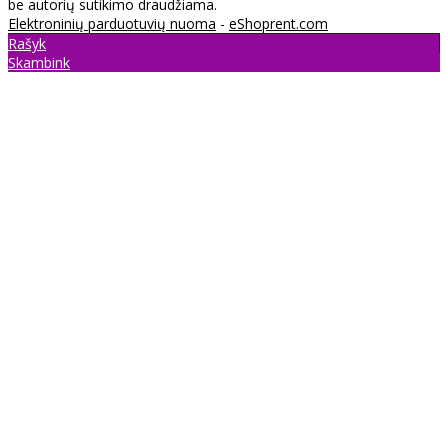
be autorių sutikimo draudžiama.
Elektroninių parduotuvių nuoma
-
eShoprent.com
Rašyk
Skambink