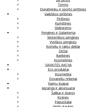
Be pirštų
Termo
Dviratininkų ir sporto pirštinės
Vaikiškos pirštinės
Pirštinės
Kumštinės
Slidinėjimo
Piniginės ir Galanterija
Moteriškos piniginės
Vyriškos piniginės
Kortelių ir raktų dėklai
Diržai
Rankinės
Kosmetinės
SAVAITĖS AKCIJA
Eco produktai
Kosmetika
Dovanėlių rinkiniai
Namų kvapai
Apranga ir aksesuarai
Šalikai ir skaros
Kojinės
Papuošalai
Veido Kaukės