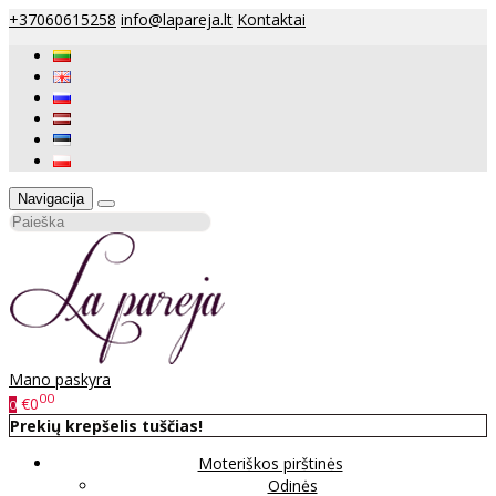
+37060615258
info@lapareja.lt
Kontaktai
Navigacija
Mano paskyra
00
€0
0
Prekių krepšelis tuščias!
Moteriškos pirštinės
Odinės