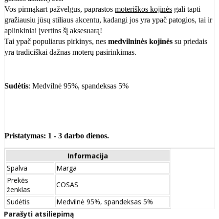
Vos pirmąkart pažvelgus, paprastos
moteriškos kojinės
gali tapti
gražiausiu jūsų stiliaus akcentu, kadangi jos yra ypač patogios, tai ir
aplinkiniai įvertins šį aksesuarą!
Tai ypač populiarus pirkinys, nes
medvilninės kojinės
su priedais
yra tradiciškai dažnas moterų pasirinkimas.
Sudėtis
: Medvilnė 95%, spandeksas 5%
Pristatymas: 1 - 3 darbo dienos.
Informacija
Spalva
Marga
Prekės
COSAS
ženklas
Sudėtis
Medvilnė 95%, spandeksas 5%
Parašyti atsiliepimą