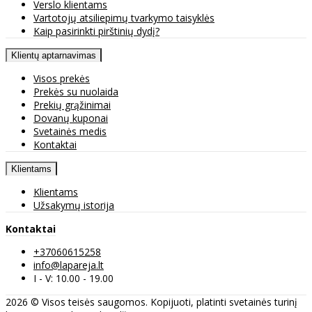
Verslo klientams
Vartotojų atsiliepimų tvarkymo taisyklės
Kaip pasirinkti pirštinių dydį?
Klientų aptarnavimas
Visos prekės
Prekės su nuolaida
Prekių grąžinimai
Dovanų kuponai
Svetainės medis
Kontaktai
Klientams
Klientams
Užsakymų istorija
Kontaktai
+37060615258
info@lapareja.lt
I - V: 10.00 - 19.00
2026 © Visos teisės saugomos. Kopijuoti, platinti svetainės turinį