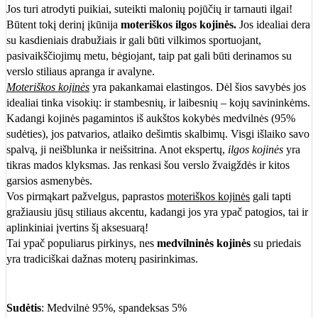
Jos turi atrodyti puikiai, suteikti malonių pojūčių ir tarnauti ilgai!
Būtent tokį derinį įkūnija
moteriškos ilgos kojinės.
Jos idealiai dera
su kasdieniais drabužiais ir gali būti vilkimos sportuojant,
pasivaikščiojimų metu, bėgiojant, taip pat gali būti derinamos su
verslo stiliaus apranga ir avalyne.
Moteriškos kojinės
yra pakankamai elastingos. Dėl šios savybės jos
idealiai tinka visokių: ir stambesnių, ir laibesnių – kojų savininkėms.
Kadangi kojinės pagamintos iš aukštos kokybės medvilnės (95%
sudėties), jos patvarios, atlaiko dešimtis skalbimų. Visgi išlaiko savo
spalvą, ji neišblunka ir neišsitrina. Anot ekspertų,
ilgos kojinės
yra
tikras mados klyksmas. Jas renkasi šou verslo žvaigždės ir kitos
garsios asmenybės.
Vos pirmąkart pažvelgus, paprastos
moteriškos kojinės
gali tapti
gražiausiu jūsų stiliaus akcentu, kadangi jos yra ypač patogios, tai ir
aplinkiniai įvertins šį aksesuarą!
Tai ypač populiarus pirkinys, nes
medvilninės kojinės
su priedais
yra tradiciškai dažnas moterų pasirinkimas.
Sudėtis
: Medvilnė 95%, spandeksas 5%