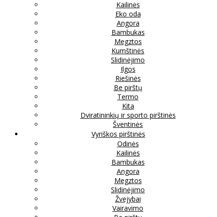
Kailinės
Eko oda
Angora
Bambukas
Megztos
Kumštinės
Slidinėjimo
Ilgos
Riešinės
Be pirštų
Termo
Kita
Dviratininkių ir sporto pirštinės
Šventinės
Vyriškos pirštinės
Odinės
Kailinės
Bambukas
Angora
Megztos
Slidinėjimo
Žvejybai
Vairavimo