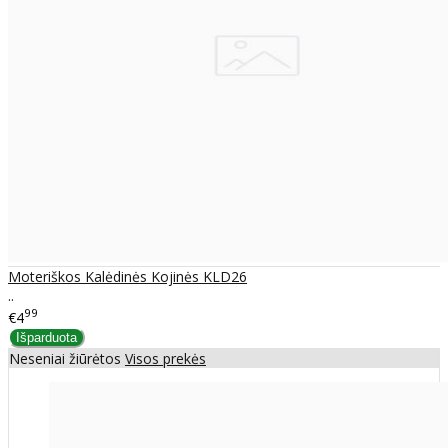
Moteriškos Kalėdinės Kojinės KLD26
..
99
€4
Neseniai žiūrėtos
Visos prekės