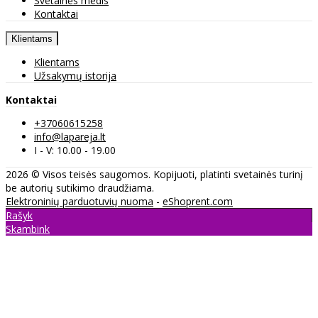
Svetainės medis
Kontaktai
Klientams
Klientams
Užsakymų istorija
Kontaktai
+37060615258
info@lapareja.lt
I - V: 10.00 - 19.00
2026 © Visos teisės saugomos. Kopijuoti, platinti svetainės turinį
be autorių sutikimo draudžiama.
Elektroninių parduotuvių nuoma
-
eShoprent.com
Rašyk
Skambink