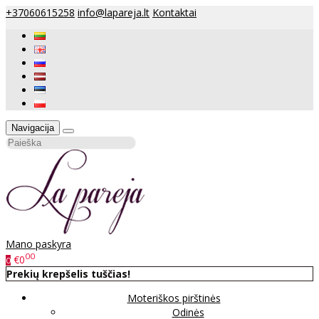
+37060615258
info@lapareja.lt
Kontaktai
Navigacija
Mano paskyra
00
€0
0
Prekių krepšelis tuščias!
Moteriškos pirštinės
Odinės