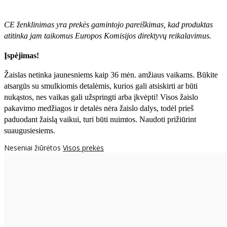
CE ženklinimas yra prekės gamintojo pareiškimas, kad produktas
atitinka jam taikomus Europos Komisijos direktyvų reikalavimus.
Įspėjimas!
Žaislas netinka jaunesniems kaip 36 mėn. amžiaus vaikams. Būkite
atsargūs su smulkiomis detalėmis, kurios gali atsiskirti ar būti
nukąstos, nes vaikas gali užspringti arba įkvėpti! Visos žaislо
pakavimo medžiagos ir detalės nėra žaislo dalys, todėl prieš
paduodant žaislą vaikui, turi būti nuimtos. Naudoti prižiūrint
suaugusiesiems.
Neseniai žiūrėtos
Visos prekės