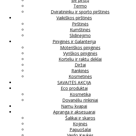
Be pirštų
Termo
Dviratininkų ir sporto pirštinės
Vaikiškos pirštinės
Pirštinės
Kumštinės
Slidinėjimo
Piniginės ir Galanterija
Moteriškos piniginės
Vyriškos piniginės
Kortelių ir raktų dėklai
Diržai
Rankinės
Kosmetinės
SAVAITĖS AKCIJA
Eco produktai
Kosmetika
Dovanėlių rinkiniai
Namų kvapai
Apranga ir aksesuarai
Šalikai ir skaros
Kojinės
Papuošalai
Veido Kaukės