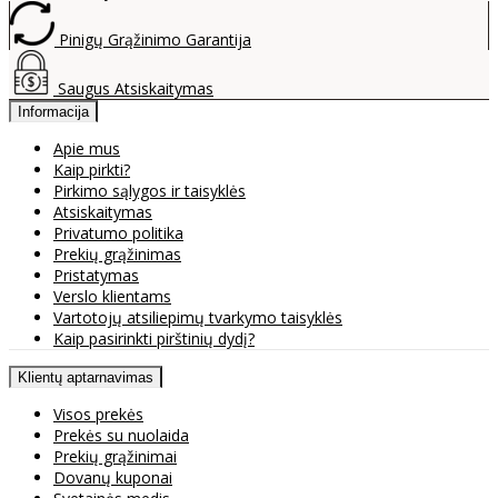
Pinigų Grąžinimo Garantija
Saugus Atsiskaitymas
Informacija
Apie mus
Kaip pirkti?
Pirkimo sąlygos ir taisyklės
Atsiskaitymas
Privatumo politika
Prekių grąžinimas
Pristatymas
Verslo klientams
Vartotojų atsiliepimų tvarkymo taisyklės
Kaip pasirinkti pirštinių dydį?
Klientų aptarnavimas
Visos prekės
Prekės su nuolaida
Prekių grąžinimai
Dovanų kuponai