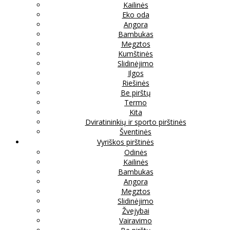
Kailinės
Eko oda
Angora
Bambukas
Megztos
Kumštinės
Slidinėjimo
Ilgos
Riešinės
Be pirštų
Termo
Kita
Dviratininkių ir sporto pirštinės
Šventinės
Vyriškos pirštinės
Odinės
Kailinės
Bambukas
Angora
Megztos
Slidinėjimo
Žvejybai
Vairavimo