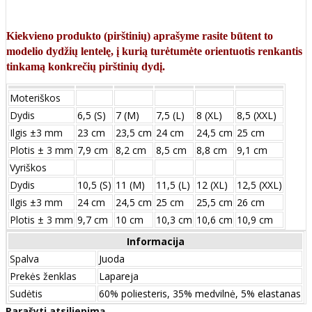
Kiekvieno produkto (pirštinių) aprašyme rasite būtent to
modelio dydžių lentelę, į kurią turėtumėte orientuotis renkantis
tinkamą konkrečių pirštinių dydį.
Moteriškos
Dydis
6,5 (S)
7 (M)
7,5 (L)
8 (XL)
8,5 (XXL)
Ilgis ±3 mm
23 cm
23,5 cm
24 cm
24,5 cm
25 cm
Plotis ± 3 mm
7,9 cm
8,2 cm
8,5 cm
8,8 cm
9,1 cm
Vyriškos
Dydis
10,5 (S)
11 (M)
11,5 (L)
12 (XL)
12,5 (XXL)
Ilgis ±3 mm
24 сm
24,5 сm
25 сm
25,5 сm
26 сm
Plotis ± 3 mm
9,7 сm
10 сm
10,3 сm
10,6 сm
10,9 сm
Informacija
Spalva
Juoda
Prekės ženklas
Lapareja
Sudėtis
60% poliesteris, 35% medvilnė, 5% elastanas
Parašyti atsiliepimą