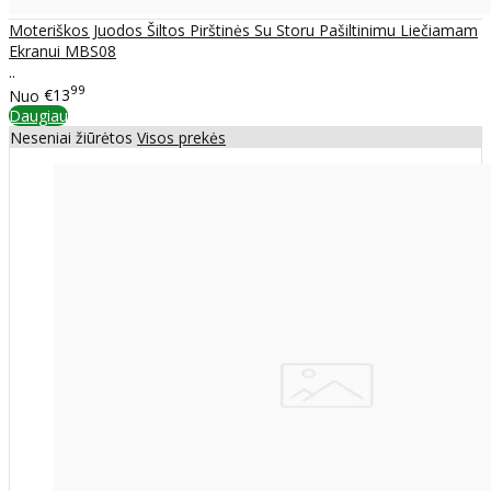
Moteriškos Juodos Šiltos Pirštinės Su Storu Pašiltinimu Liečiamam
Ekranui MBS08
..
99
Nuo
€13
Daugiau
Neseniai žiūrėtos
Visos prekės