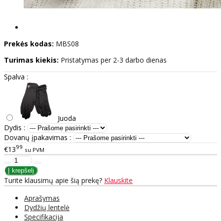
Prekės kodas:
MBS08
Turimas kiekis:
Pristatymas per 2-3 darbo dienas
Spalva :
Juoda
Dydis :
Dovanų įpakavimas :
99
€13
su PVM
Turite klausimų apie šią prekę?
Klauskite
Aprašymas
Dydžių lentelė
Specifikacija