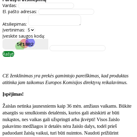
Vardas:
El. pašto adresas:
Atsiliepimas:
Įvertinimas:
Įveskite saugos kodą:
Rašyti
CE ženklinimas yra prekės gamintojo pareiškimas, kad produktas
atitinka jam taikomus Europos Komisijos direktyvų reikalavimus.
Įspėjimas!
Žaislas netinka jaunesniems kaip 36 mėn. amžiaus vaikams. Būkite
atsargūs su smulkiomis detalėmis, kurios gali atsiskirti ar būti
nukąstos, nes vaikas gali užspringti arba įkvėpti! Visos žaislо
pakavimo medžiagos ir detalės nėra žaislo dalys, todėl prieš
paduodant žaislą vaikui, turi būti nuimtos. Naudoti prižiūrint