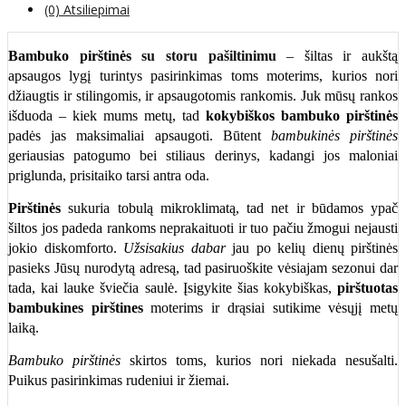
(0) Atsiliepimai
Bambuko pirštinės
su storu pašiltinimu
– šiltas ir aukštą
apsaugos lygį turintys pasirinkimas toms moterims, kurios nori
džiaugtis ir stilingomis, ir apsaugotomis rankomis. Juk mūsų rankos
išduoda – kiek mums metų, tad
kokybiškos bambuko pirštinės
padės jas maksimaliai apsaugoti. Būtent
bambukinės pirštinės
geriausias patogumo bei stiliaus derinys, kadangi jos maloniai
priglunda, prisitaiko tarsi antra oda.
Pirštinės
sukuria tobulą mikroklimatą, tad net ir būdamos ypač
šiltos jos padeda rankoms neprakaituoti ir tuo pačiu žmogui nejausti
jokio diskomforto.
Užsisakius dabar
jau po kelių dienų pirštinės
pasieks Jūsų nurodytą adresą, tad pasiruoškite vėsiajam sezonui dar
tada, kai lauke šviečia saulė. Įsigykite šias kokybiškas,
pirštuotas
bambukines pirštines
moterims ir drąsiai sutikime vėsųjį metų
laiką.
Bambuko pirštinės
skirtos toms, kurios nori niekada nesušalti.
Puikus pasirinkimas rudeniui ir žiemai.