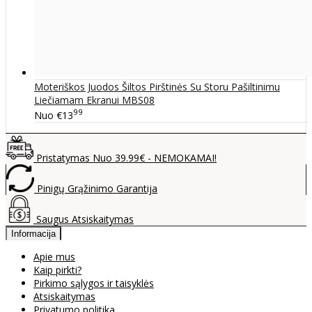
Moteriškos Juodos Šiltos Pirštinės Su Storu Pašiltinimu
Liečiamam Ekranui MBS08
99
Nuo
€13
Pristatymas Nuo 39.99€ - NEMOKAMAI!
Pinigų Grąžinimo Garantija
Saugus Atsiskaitymas
Informacija
Apie mus
Kaip pirkti?
Pirkimo sąlygos ir taisyklės
Atsiskaitymas
Privatumo politika