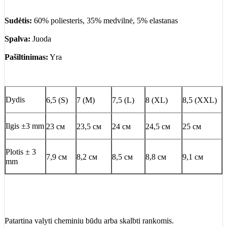
Sudėtis:
60% poliesteris, 35% medvilnė, 5% elastanas
Spalva:
Juoda
Pašiltinimas:
Yra
Dydis
6,5 (S)
7 (M)
7,5 (L)
8 (XL)
8,5 (XXL)
Ilgis ±3 mm
23 см
23,5 см
24 см
24,5 см
25 см
Plotis ± 3
7,9 см
8,2 см
8,5 см
8,8 см
9,1 см
mm
Patartina valyti cheminiu būdu arba skalbti rankomis.