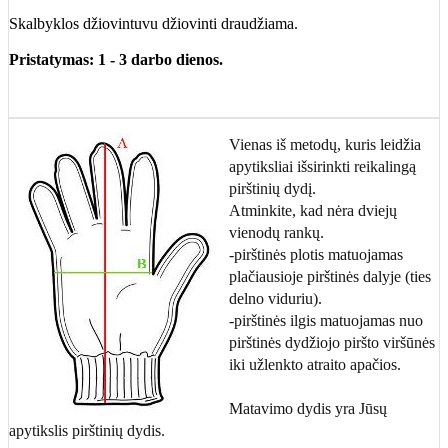
Skalbyklos džiovintuvu džiovinti draudžiama.
Pristatymas: 1 - 3 darbo dienos.
Vienas iš metodų, kuris leidžia
apytiksliai išsirinkti reikalingą
pirštinių dydį.
Atminkite, kad nėra dviejų
vienodų rankų.
-pirštinės plotis matuojamas
plačiausioje pirštinės dalyje (ties
delno viduriu).
-pirštinės ilgis matuojamas nuo
pirštinės dydžiojo piršto viršūnės
iki užlenkto atraito apačios.
Matavimo dydis yra Jūsų
apytikslis pirštinių dydis.