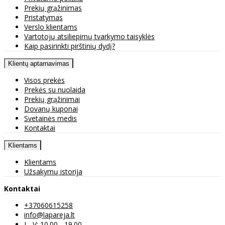
Prekių grąžinimas
Pristatymas
Verslo klientams
Vartotojų atsiliepimų tvarkymo taisyklės
Kaip pasirinkti pirštinių dydį?
Klientų aptarnavimas
Visos prekės
Prekės su nuolaida
Prekių grąžinimai
Dovanų kuponai
Svetainės medis
Kontaktai
Klientams
Klientams
Užsakymų istorija
Kontaktai
+37060615258
info@lapareja.lt
I - V: 10.00 - 19.00