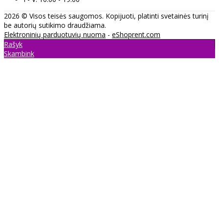
2026 © Visos teisės saugomos. Kopijuoti, platinti svetainės turinį
be autorių sutikimo draudžiama.
Elektroninių parduotuvių nuoma
-
eShoprent.com
Rašyk
Skambink