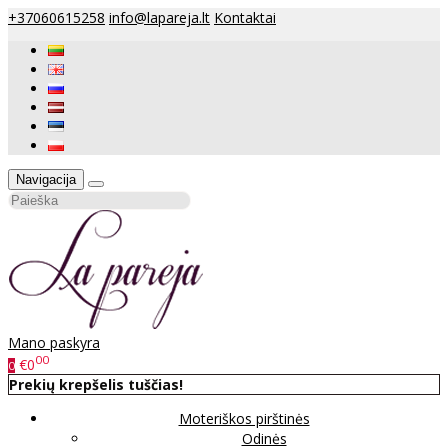
+37060615258
info@lapareja.lt
Kontaktai
Navigacija
Mano paskyra
00
€0
0
Prekių krepšelis tuščias!
Moteriškos pirštinės
Odinės