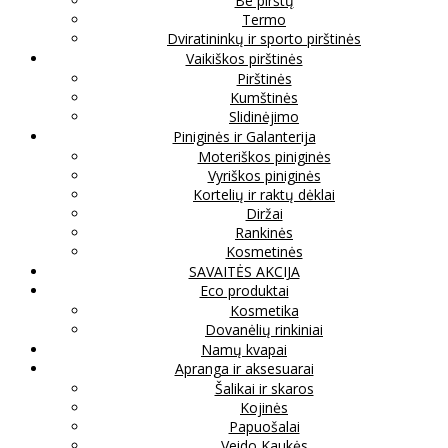
Be pirštų
Termo
Dviratininkų ir sporto pirštinės
Vaikiškos pirštinės
Pirštinės
Kumštinės
Slidinėjimo
Piniginės ir Galanterija
Moteriškos piniginės
Vyriškos piniginės
Kortelių ir raktų dėklai
Diržai
Rankinės
Kosmetinės
SAVAITĖS AKCIJA
Eco produktai
Kosmetika
Dovanėlių rinkiniai
Namų kvapai
Apranga ir aksesuarai
Šalikai ir skaros
Kojinės
Papuošalai
Veido Kaukės