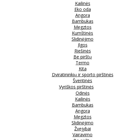
Kailinės
Eko oda
Angora
Bambukas
Megztos
Kumštinės
Slidinėjimo
Ilgos
Riešinės
Be pirštų
Termo
Kita
Dviratininkių ir sporto pirštinės
Šventinės
Vyriškos pirštinės
Odinės
Kailinės
Bambukas
Angora
Megztos
Slidinėjimo
Žvejybai
Vairavimo