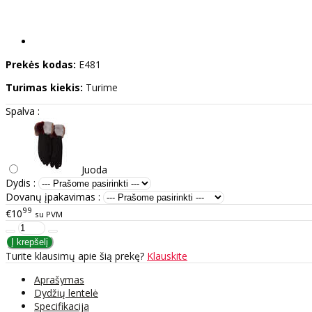
Prekės kodas:
E481
Turimas kiekis:
Turime
Spalva :
Juoda
Dydis :
Dovanų įpakavimas :
99
€10
su PVM
Turite klausimų apie šią prekę?
Klauskite
Aprašymas
Dydžių lentelė
Specifikacija