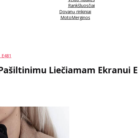
Rankšluosčiai
Dovanų rinkiniai
MotoMerginos
i E481
 Pašiltinimu Liečiamam Ekranui 