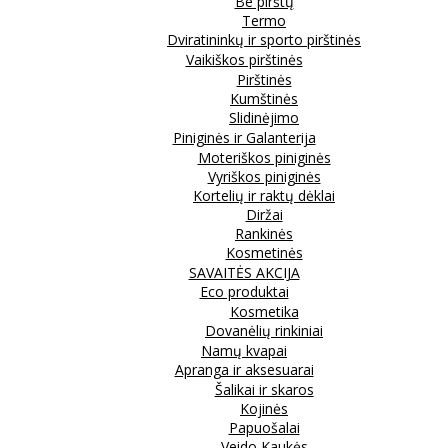
Be pirštų
Termo
Dviratininkų ir sporto pirštinės
Vaikiškos pirštinės
Pirštinės
Kumštinės
Slidinėjimo
Piniginės ir Galanterija
Moteriškos piniginės
Vyriškos piniginės
Kortelių ir raktų dėklai
Diržai
Rankinės
Kosmetinės
SAVAITĖS AKCIJA
Eco produktai
Kosmetika
Dovanėlių rinkiniai
Namų kvapai
Apranga ir aksesuarai
Šalikai ir skaros
Kojinės
Papuošalai
Veido Kaukės