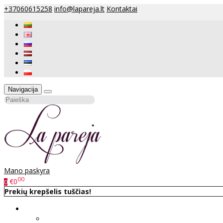
+37060615258
info@lapareja.lt
Kontaktai
Navigacija
Mano paskyra
00
€0
0
Prekių krepšelis tuščias!